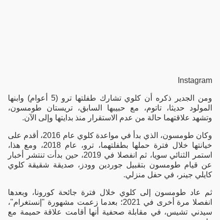
Instagram
ومن الجدير ذكره أن كلوي تشارك طفلتها ترو (5 أعوام) وابنها
المولود حديثا، تاتوم، مع حبيبها السابق، تريستان طومسون،
وتشهد علاقتهما حالة من عدم الاستقرار منذ بدايتها وإلى الآن.
وكان طومسون، الذي بدأ في مواعدة كلوي عام 2016، أقدم على
خيانتها خلال فترة حملها بطفلتهما، ترو، عام 2018، ومع هذا،
استمر الثنائي سويا، ثم انفصلا في 2019، حين بدأت تنتشر أخبار
عن قيام طومسون بتقبيل جوردين وودز، صديقة شقيقة كلوي
كايلي جينر، في حفل منزلي.
ثم عاد طومسون إلى كلوي خلال فترة جائحة كورونا، وبعدها
انفصلا مرة أخرى في 2021؛ بعدما زعمت مشهورة "إنستغرام"،
سيدني تشيس، في مقابلة صحفية أنها أقامت علاقة حميمة مع