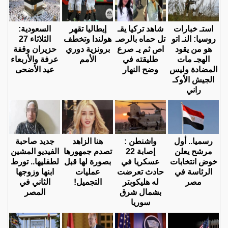
استـ خبارات
شاهد تركيا يقـ
إيطاليا تقهر
السعودية:
روسيا: النـ اتو
تل حماه بالرصـ
هولندا وتخطف
الثلاثاء 27
هو من يقود
اص ثم يـ صرع
برونزية دوري
حزيران وقفة
الهجـ مات
طليقته في
الأمم
عرفة والأربعاء
المضادة وليس
وضح النهار
عيد الأضحى
الجيش الأوكـ
راني
رسميا.. أول
واشنطن :
هنا الزاهد
جديد صاحبة
مرشح يعلن
إصابة 22
تصدم جمهورها
الفيديو المشين
خوض انتخابات
عسكريا في
بصورة لها قبل
لطفليها.. تورط
الرئاسة في
حادث تعرضت
عمليات
ابنها وزوجها
مصر
له هليكوبتر
التجميل!
الثاني في
بشمال شرق
المصر
سوريا