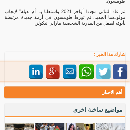
طومسون.
ثم عاد الثنائي مجددا أواخر 2021 واستعانا بـ "أم بديلة" لإنجاب
مولودهما الجديد، ثم تورط طومسون في أزمة جديدة مرتبطة
بأبوته لطفل من المدربة الشخصية مارالي نيكولز.
شارك هذا الخبر :
أهم الاخبار
مواضيع ساخنة اخرى