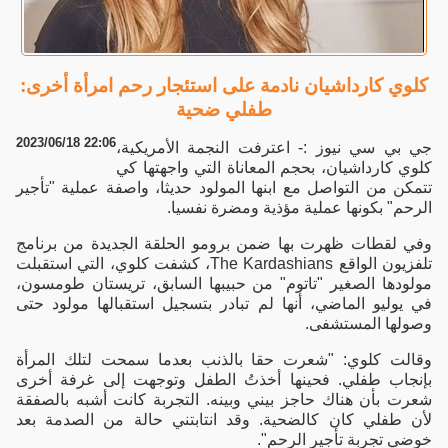
كلوي كارداشيان نادمة على استئجار رحم امرأة أخرى:
طفلي ضحية
2023/06/18 22:06
جي بي سي نيوز :- اعترفت النجمة الأمريكية،
كلوي كارداشيان، بحجم المعاناة التي واجهتها كي
تتمكن من التواصل مع ابنها المولود حديثا، واصفة عملية "تأجير
الرحم" بكونها عملية مؤذية ومضرة نفسيا.
وفي لقطات ظهرت بها ضمن برومو الحلقة الجديدة من برنامج
تلفزيون الواقع The Kardashians، كشفت كلوي، التي استقبلت
مولودها الصغير "تاتوم" من حبيبها السابق، تريستان طومسون،
في يوليو الماضي، أنها لم تبادر بتسجيل استقبالها مولود حتى
وصولها المستشفى.
وقالت كلوي: "شعرت حقا بالذنب بعدما سمحت لتلك المرأة
بإنجاب طفلي. فحينها أخذتُ الطفل وتوجهت إلى غرفة أخرى
شعرت بأن هناك حاجز بيني وبينه. التجربة كانت أشبه بالصفقة
لأن طفلي كان كالضحية. وقد انتابتني حالة من الصدمة بعد
خوضي تجربة تأجير الرحم".