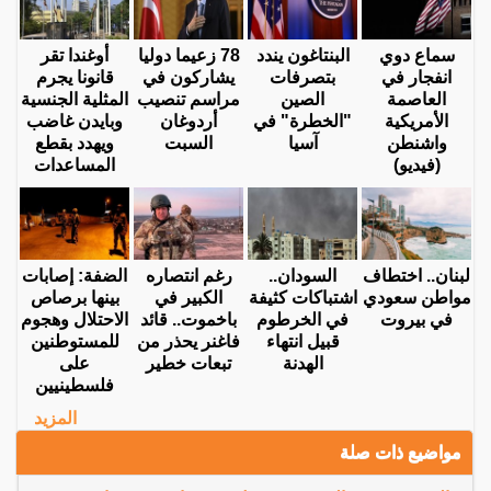
سماع دوي
البنتاغون يندد
78 زعيما دوليا
أوغندا تقر
انفجار في
بتصرفات
يشاركون في
قانونا يجرم
العاصمة
الصين
مراسم تنصيب
المثلية الجنسية
الأمريكية
"الخطرة" في
أردوغان
وبايدن غاضب
واشنطن
آسيا
السبت
ويهدد بقطع
(فيديو)
المساعدات
لبنان.. اختطاف
السودان..
رغم انتصاره
الضفة: إصابات
مواطن سعودي
اشتباكات كثيفة
الكبير في
بينها برصاص
في بيروت
في الخرطوم
باخموت.. قائد
الاحتلال وهجوم
قبيل انتهاء
فاغنر يحذر من
للمستوطنين
الهدنة
تبعات خطير
على
فلسطينيين
المزيد
مواضيع ذات صلة