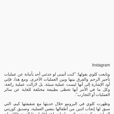
Instagram
وتابعت كلوي بقولها: "كنت أتمنى لو حدثني أحد بأمانة عن عمليات
تأجير الرحم والفرق بينها وبين العمليات الأخرى. ومع هذا، فإني
أود الإشارة إلى أنها ليست عملية سيئة، بل لازالت عملية رائعة،
وكل ما في الأمر أنها تحظى بطبيعة مختلفة للغاية عن سائر
العمليات أو التجارب".
وظهرت كلوي في البرومو خلال حديثها مع شقيقتها كيم، التي
سبق لها إنجاب اثنين من أطفالها بنفس العملية، وصديق كورتني
السابق، سكوت ديسيك، وواصلت اعترافاتها بهذا الصدد قائلة، إن