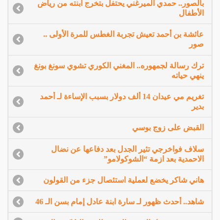
بالصور.. حمدي الميرغني يحتفل بتخرج ابنته من رياض
الأطفال
عائشة بن أحمد تعيش تجربة الغطس للمرة الأولى ..
صور
ترك رسالة لجمهوره.. المغني الكوري تشوي سونغ بونغ
ينهي حياته
تغريم مي عيدان 14 ألف دولار بسبب الإساءة لـ أحمد
بدير
القبض على زوج بوسي
سلاف فواخرجي تثير الجدل بعد دفاعها عن نضال
الاحمدية بعد ازمة “الشوكولامو”
هاني شاكر يخضع لعملية استئصال جزء من القولون
شاهد.. أحدث ظهور لـ سارة ابنة عادل إمام بسن الـ 46