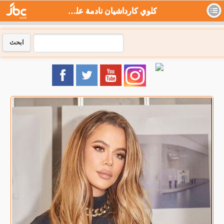
كلوي كارداشيان نادمة على استئجار رحم امرأة أخرى: طفلي ضحية - جي بي سي نيوز
ابحث