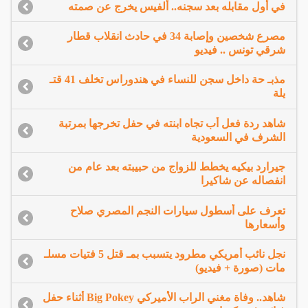
في أول مقابله بعد سجنه.. ألفيس يخرج عن صمته
مصرع شخصين وإصابة 34 في حادث انقلاب قطار
شرقي تونس .. فيديو
مذبـ حة داخل سجن للنساء في هندوراس تخلف 41 قتـ
يلة
شاهد ردة فعل أب تجاه ابنته في حفل تخرجها بمرتبة
الشرف في السعودية
جيرارد بيكيه يخطط للزواج من حبيبته بعد عام من
انفصاله عن شاكيرا
تعرف على أسطول سيارات النجم المصري صلاح
وأسعارها
نجل نائب أمريكي مطرود يتسبب بمـ قتل 5 فتيات مسلـ
مات (صورة + فيديو)
شاهد.. وفاة مغني الراب الأميركي Big Pokey أثناء حفل