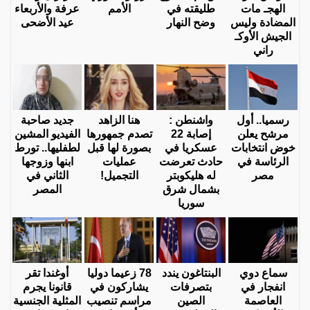
الهجـ مات
طليقته في
الأمم
عرفة والأربعاء
المضادة وليس
وضح النهار
عيد الأضحى
الجيش الأوكـ
راني
رسميا.. أول
واشنطن :
هنا الزاهد
جديد صاحبة
مرشح يعلن
إصابة 22
تصدم جمهورها
الفيديو المشين
خوض انتخابات
عسكريا في
بصورة لها قبل
لطفليها.. تورط
الرئاسة في
حادث تعرضت
عمليات
ابنها وزوجها
مصر
له هليكوبتر
التجميل!
الثاني في
بشمال شرق
المصر
سوريا
سماع دوي
البنتاغون يندد
78 زعيما دوليا
أوغندا تقر
انفجار في
بتصرفات
يشاركون في
قانونا يجرم
العاصمة
الصين
مراسم تنصيب
المثلية الجنسية