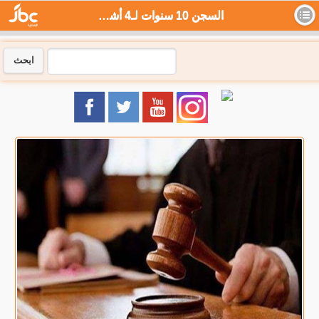
السجن 10 سنوات لـ4 أشخاص بتهمة ابتزاز طالبة بنشر صورها في مصر - جي بي سي نيوز
ابحث