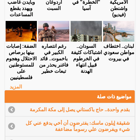
الأمريكية
"الخطرة" في
أردوغان
وبايدن غاضب
واشنطن
آسيا
السبت
ويهدد بقطع
(فيديو)
المساعدات
لبنان.. اختطاف
السودان..
رغم انتصاره
الضفة: إصابات
مواطن سعودي
اشتباكات كثيفة
الكبير في
بينها برصاص
في بيروت
في الخرطوم
باخموت.. قائد
الاحتلال وهجوم
قبيل انتهاء
فاغنر يحذر من
للمستوطنين
الهدنة
تبعات خطير
على
فلسطينيين
المزيد
مواضيع ذات صلة
بقدم واحدة.. حاج باكستاني يصل إلى مكة المكرمة
شقيقة إيلون ماسك: يفترضون أن أخي يدفع عني كل
شيء ويفرضون علي رسوماً مضاعفة