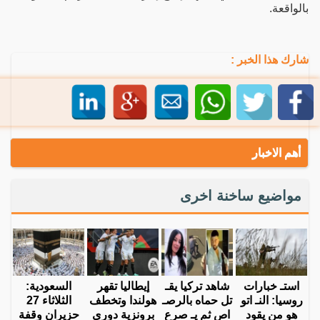
بالواقعة.
شارك هذا الخبر :
أهم الاخبار
مواضيع ساخنة اخرى
استـ خبارات
شاهد تركيا يقـ
إيطاليا تقهر
السعودية:
روسيا: النـ اتو
تل حماه بالرصـ
هولندا وتخطف
الثلاثاء 27
هو من يقود
اص ثم يـ صرع
برونزية دوري
حزيران وقفة