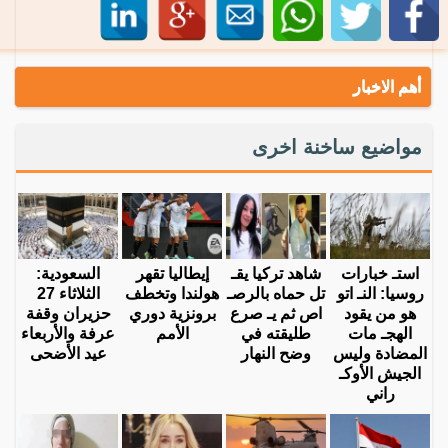
أهم الاخبار
مواضيع ساخنة اخرى
استـ خبارات
شاهد تركيا يقـ
إيطاليا تقهر
السعودية:
روسيا: النـ اتو
تل حماه بالرصـ
هولندا وتخطف
الثلاثاء 27
هو من يقود
اص ثم يـ صرع
برونزية دوري
حزيران وقفة
الهجـ مات
طليقته في
الأمم
عرفة والأربعاء
المضادة وليس
وضح النهار
عيد الأضحى
الجيش الأوكـ
راني