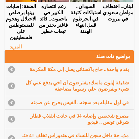
لبنان.. اختطاف
السودان..
رغم انتصاره
الضفة: إصابات
مواطن سعودي
اشتباكات كثيفة
الكبير في
بينها برصاص
في بيروت
في الخرطوم
باخموت.. قائد
الاحتلال وهجوم
قبيل انتهاء
فاغنر يحذر من
للمستوطنين
الهدنة
تبعات خطير
على
فلسطينيين
المزيد
مواضيع ذات صلة
بقدم واحدة.. حاج باكستاني يصل إلى مكة المكرمة
شقيقة إيلون ماسك: يفترضون أن أخي يدفع عني كل
شيء ويفرضون علي رسوماً مضاعفة
في أول مقابله بعد سجنه.. ألفيس يخرج عن صمته
مصرع شخصين وإصابة 34 في حادث انقلاب قطار
شرقي تونس .. فيديو
مذبـ حة داخل سجن للنساء في هندوراس تخلف 41 قتـ