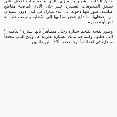
وكان الشاب الشهير بـ “ميزي” الذي يتابعه مئات الآلاف على
تطبيق الفيديوهات القصيرة، نشر خلال الأيام الماضية مقاطع
صادمة، صور فيها دخوله إلى عدة منازل في لندن دون استئذان
من أصحابها، ما دفع بعض ساكنيها إلى الإصابة بالرعب ظناً أنه
لص أو مجرم ما.
وصور نفسه يقتحم سيارة رجل، متظاهراً بأنها سيارة “التاكسي”
التي طلبها، وكلما هم مالك السيارة بطرده عاد وفتح الباب مجدداً
ودخل، في لحظات أثارت غضب آلاف البريطانيين.