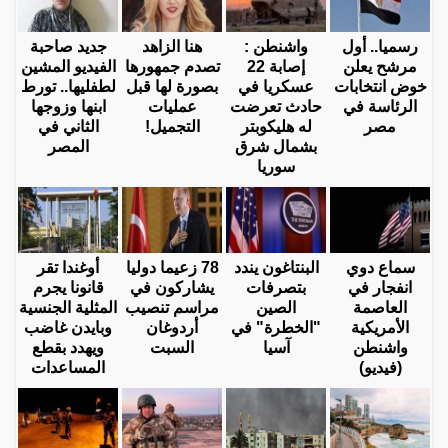
رسميا.. أول
واشنطن :
هنا الزاهد
جديد صاحبة
مرشح يعلن
إصابة 22
تصدم جمهورها
الفيديو المشين
خوض انتخابات
عسكريا في
بصورة لها قبل
لطفليها.. تورط
الرئاسة في
حادث تعرضت
عمليات
ابنها وزوجها
مصر
له هليكوبتر
التجميل!
الثاني في
بشمال شرق
المصر
سوريا
سماع دوي
البنتاغون يندد
78 زعيما دوليا
أوغندا تقر
انفجار في
بتصرفات
يشاركون في
قانونا يجرم
العاصمة
الصين
مراسم تنصيب
المثلية الجنسية
الأمريكية
"الخطرة" في
أردوغان
وبايدن غاضب
واشنطن
آسيا
السبت
ويهدد بقطع
(فيديو)
المساعدات