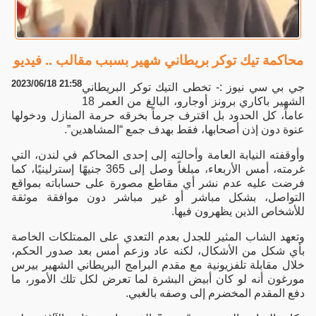
محاكمة تيك توكر بريطاني شهير بسبب مقالب .. فيديو
2023/06/18 21:58
جي بي سي نيوز :- تخطى التيك توكر البريطاني
الشهير باكاري برونز أوجارو، البالغ من العمر 18
عاماً، كل الحدود بل اقترف جرماً بخرقه حرمة المنازل ودخولها
عنوة دون إذن أصحابها، فقط بهدف جمع “المشاهدين”.
وأوقفته النيابة العامة وأحالته إلى إحدى المحاكم في لندن، التي
غرمته، أمس الأربعاء، مبلغاً وصل إلى 365 جنيهًا إسترلينيًا، كما
فرضت عليه عدم نشر أي مقاطع مصورة على حساباته بمواقع
التواصل، بشكل مباشر أو غير مباشر دون موافقة موثقة
للأشخاص الذين يظهرون فيها.
وتعهد الشاب المثير للجدل بعدم التعدي على الممتلكات الخاصة
بأي شكل من الأشكال، لكنه عاد وزعم أمس بعد صدور الحكم،
خلال مقابلة تلفزيونية مع مقدم البرامج البريطاني الشهير بيرس
مورغون أنه لو كان أبيض البشرة لما تعرض لكل تلك الأمور، ما
دفع المقدم المخضرم إلى وصفه بالغبي.