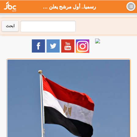
رسميا.. أول مرشح يعلن خوض انتخابات الرئاسة في مصر - جي بي سي نيوز
ابحث