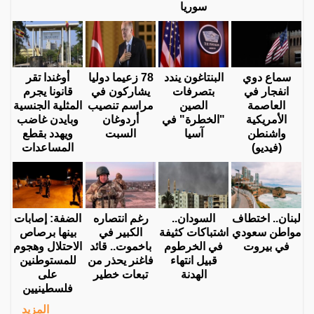
سوريا
سماع دوي
البنتاغون يندد
78 زعيما دوليا
أوغندا تقر
انفجار في
بتصرفات
يشاركون في
قانونا يجرم
العاصمة
الصين
مراسم تنصيب
المثلية الجنسية
الأمريكية
"الخطرة" في
أردوغان
وبايدن غاضب
واشنطن
آسيا
السبت
ويهدد بقطع
(فيديو)
المساعدات
لبنان.. اختطاف
السودان..
رغم انتصاره
الضفة: إصابات
مواطن سعودي
اشتباكات كثيفة
الكبير في
بينها برصاص
في بيروت
في الخرطوم
باخموت.. قائد
الاحتلال وهجوم
قبيل انتهاء
فاغنر يحذر من
للمستوطنين
الهدنة
تبعات خطير
على
فلسطينيين
المزيد