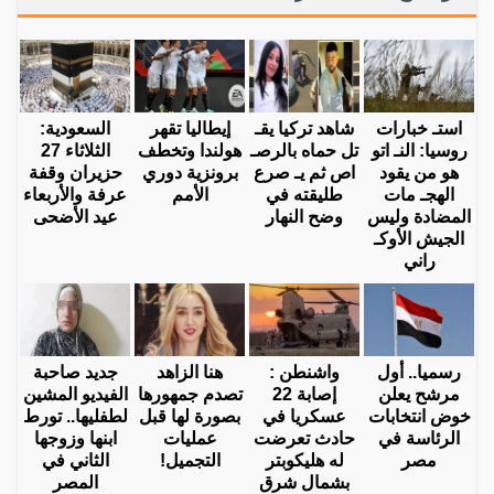
استـ خبارات
شاهد تركيا يقـ
إيطاليا تقهر
السعودية:
روسيا: النـ اتو
تل حماه بالرصـ
هولندا وتخطف
الثلاثاء 27
هو من يقود
اص ثم يـ صرع
برونزية دوري
حزيران وقفة
الهجـ مات
طليقته في
الأمم
عرفة والأربعاء
المضادة وليس
وضح النهار
عيد الأضحى
الجيش الأوكـ
راني
رسميا.. أول
واشنطن :
هنا الزاهد
جديد صاحبة
مرشح يعلن
إصابة 22
تصدم جمهورها
الفيديو المشين
خوض انتخابات
عسكريا في
بصورة لها قبل
لطفليها.. تورط
الرئاسة في
حادث تعرضت
عمليات
ابنها وزوجها
مصر
له هليكوبتر
التجميل!
الثاني في
بشمال شرق
المصر