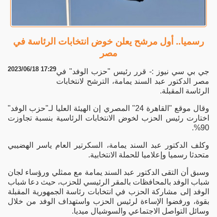
رسميا.. أول مرشح يعلن خوض انتخابات الرئاسة في
مصر
2023/06/18 17:29
جي بي سي نيوز :- قرر رئيس "حزب الوفد" في
مصر الدكتور عبد السند يمامة، الترشح لانتخابات
الرئاسة المقبلة.
وقال موقع "القاهرة 24" المصري إن الهيئة العليا لـ"حزب الوفد"
اختارت رئيس الحزب لخوض الانتخابات الرئاسية بنسبة تجاوزت
90%.
وكلف الدكتور عبد السند يمامة، السكرتير العام ياسر الهضيبي
متحدثا رسميا وإعلاميا للحملة الانتخابية.
وسبق أن التقى الدكتور عبد السند يمامة مع ممثلي ورؤساء لجان
شباب الوفد بالمحافظات بالمقر الرئيسي للحزب، حيث دعا شباب
الوفد إلى مشاركة الحزب في انتخابات رئاسة الجمهورية المقبلة
بقوة، ورفضوا الإساءة لرئيس الحزب واستهداف الوفد من خلال
وسائل التواصل الاجتماعي والسوشيال ميديا.