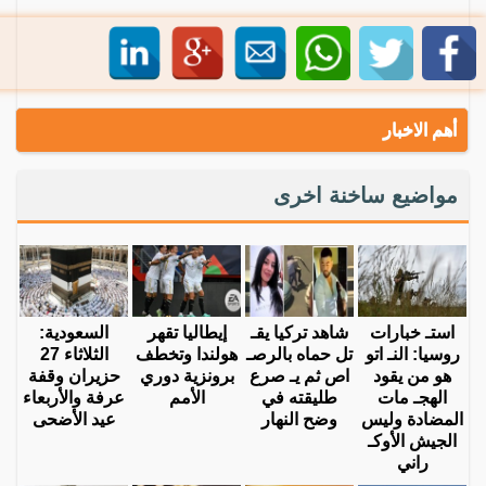
أهم الاخبار
مواضيع ساخنة اخرى
استـ خبارات
شاهد تركيا يقـ
إيطاليا تقهر
السعودية:
روسيا: النـ اتو
تل حماه بالرصـ
هولندا وتخطف
الثلاثاء 27
هو من يقود
اص ثم يـ صرع
برونزية دوري
حزيران وقفة
الهجـ مات
طليقته في
الأمم
عرفة والأربعاء
المضادة وليس
وضح النهار
عيد الأضحى
الجيش الأوكـ
راني