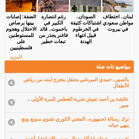
لبنان.. اختطاف
السودان..
رغم انتصاره
الضفة: إصابات
مواطن سعودي
اشتباكات كثيفة
الكبير في
بينها برصاص
في بيروت
في الخرطوم
باخموت.. قائد
الاحتلال وهجوم
قبيل انتهاء
فاغنر يحذر من
للمستوطنين
الهدنة
تبعات خطير
على
فلسطينيين
المزيد
مواضيع ذات صلة
بالصور.. حمدي الميرغني يحتفل بتخرج ابنته من رياض
الأطفال
عائشة بن أحمد تعيش تجربة الغطس للمرة الأولى ..
صور
ترك رسالة لجمهوره.. المغني الكوري تشوي سونغ بونغ
ينهي حياته
تغريم مي عيدان 14 ألف دولار بسبب الإساءة لـ أحمد