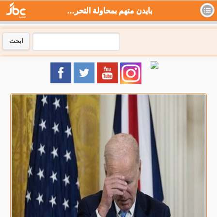
بايدن متهم بمحاولة التحرش بممثلة أمريكية شهيرة .. فيديو - جي بي سي نيوز
ابحث