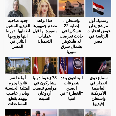
رسميا.. أول
واشنطن :
هنا الزاهد
جديد صاحبة
مرشح يعلن
إصابة 22
تصدم جمهورها
الفيديو المشين
خوض انتخابات
عسكريا في
بصورة لها قبل
لطفليها.. تورط
الرئاسة في
حادث تعرضت
عمليات
ابنها وزوجها
مصر
له هليكوبتر
التجميل!
الثاني في
بشمال شرق
المصر
سوريا
سماع دوي
البنتاغون يندد
78 زعيما دوليا
أوغندا تقر
انفجار في
بتصرفات
يشاركون في
قانونا يجرم
العاصمة
الصين
مراسم تنصيب
المثلية الجنسية
الأمريكية
"الخطرة" في
أردوغان
وبايدن غاضب
واشنطن
آسيا
السبت
ويهدد بقطع
(فيديو)
المساعدات