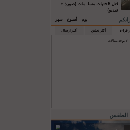
قتل 5 فتيات مسلـ مات (صورة +
فيديو)
راتكم
يوم
أسبوع
شهر
ر قراءة
أكثر تعليق
أكثر ارسال
لا يوجد مقالات
 الطقس