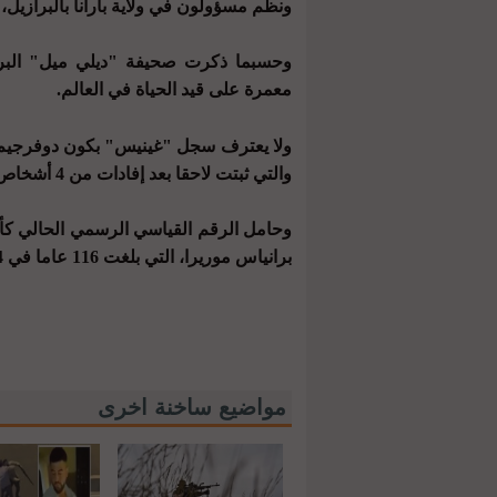
ونظم مسؤولون في ولاية بارانا بالبرازيل، اح
معمرة على قيد الحياة في العالم.
ولا يعترف سجل "غينيس" بكون دوفرجيم ال
والتي ثبتت لاحقا بعد إفادات من 4 أشخاص تخطت أعمارهم 70 عاما.
وحامل الرقم القياسي الرسمي الحالي كأ
برانياس موريرا، التي بلغت 116 عاما في 4 مارس من هذا العام.
مواضيع ساخنة اخرى