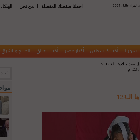
 : عدد القراء حاليا
|
|
اجعلنا صفحتك المفضلة
من نحن
الهيكل 
ر سوريا
أخبار فلسطين
أخبار مصر
أخبار العراق
الخليج والشرق 
عيد ميلادها الـ123
>
مواض
لـ123