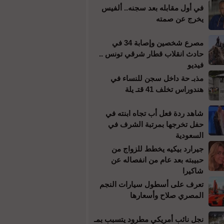
في أول مقابله بعد سجنه.. ألفيس
يخرج عن صمته
مصرع شخصين وإصابة 34 في
حادث انقلاب قطار شرقي تونس ..
فيديو
مذبـ حة داخل سجن للنساء في
هندوراس تخلف 41 قتـ يلة
شاهد ردة فعل أب تجاه ابنته في
حفل تخرجها بمرتبة الشرف في
السعودية
جيرارد بيكيه يخطط للزواج من
حبيبته بعد عام من انفصاله عن
شاكيرا
تعرف على أسطول سيارات النجم
المصري صلاح وأسعارها
نجل نائب أمريكي مطرود يتسبب بمـ