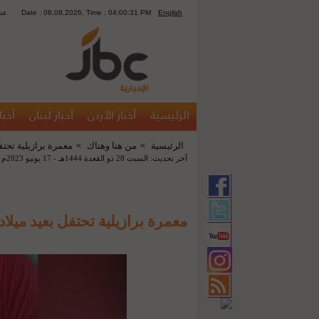
English
Date : 08,08,2026, Time : 04:00:31 PM
2054
الرئيسية
أخبار الأردن
أخبار لبنان
أخبا
الرئيسية
من هنا وهناك
معمرة برازيلية تحتفل ب
>
>
آخر تحديث: السبت 28 ذو القعدة 1444هـ - 17 يونيو 2023م 12:08 م
معمرة برازيلية تحتفل بعيد ميلادها ا