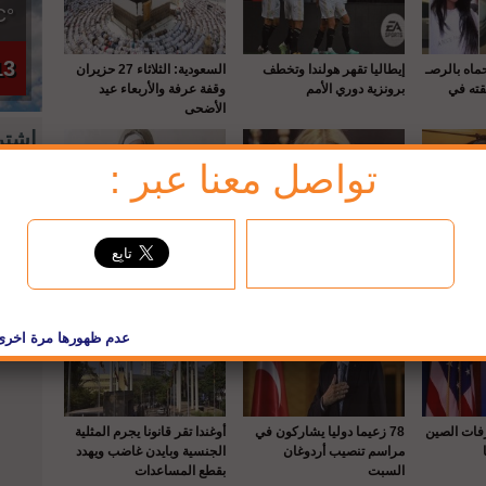
°C
13
حماه بالرصـ
إيطاليا تقهر هولندا وتخطف
السعودية: الثلاثاء 27 حزيران
قته في
برونزية دوري الأمم
وقفة عرفة والأربعاء عيد
الأضحى
إشتر
تواصل معنا عبر :
إشترك
لبريد
واشنطن : إصابة 22 عسكريا
هنا الزاهد تصدم جمهورها
جديد صاحبة الفيديو المشين
 هليكوبتر
بصورة لها قبل عمليات
لطفليها.. تورط ابنها وزوجها
التجميل!
الثاني في المصر
jbc فيسبوك
رفات الصين
78 زعيما دوليا يشاركون في
أوغندا تقر قانونا يجرم المثلية
مراسم تنصيب أردوغان
الجنسية وبايدن غاضب ويهدد
السبت
بقطع المساعدات