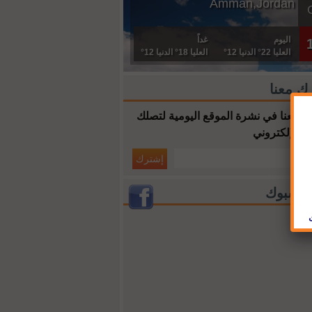
Amman,Jordan
اليوم
غداً
العليا 22° الدنيا 12°
العليا 18° الدنيا 12°
ك معنا
 معنا في نشرة الموقع اليومية لتصلك
ك الإلكتروني