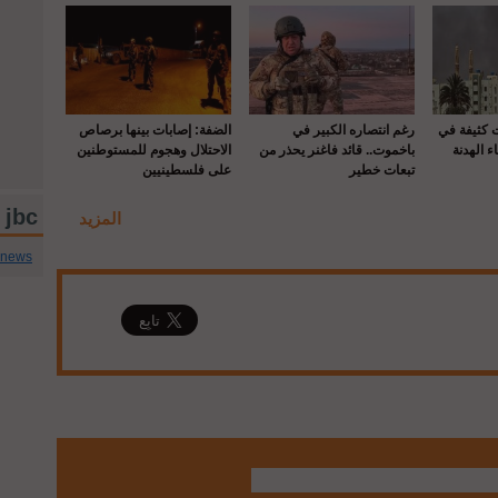
ت كثيفة في
رغم انتصاره الكبير في
الضفة: إصابات بينها برصاص
ء الهدنة
باخموت.. قائد فاغنر يحذر من
الاحتلال وهجوم للمستوطنين
تبعات خطير
على فلسطينيين
jbc تويتر
المزيد
cnews