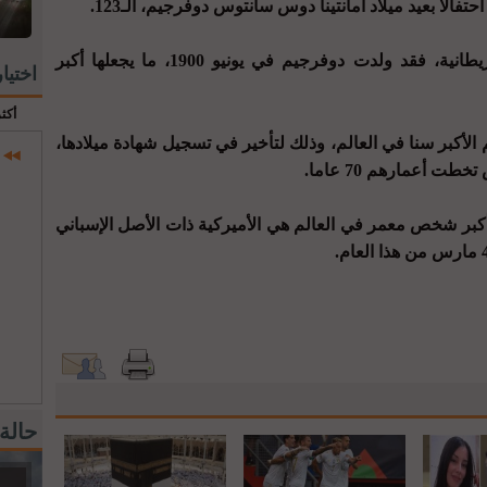
تفالا بعيد ميلاد أمانتينا دوس سانتوس دوفرجيم، الـ123.
وحسبما ذكرت صحيفة "ديلي ميل" البريطانية، فقد ولدت دوفرجيم في يونيو 1900، ما يجعلها أكبر
اختيا
أكث
أكبر سنا في العالم، وذلك لتأخير في تسجيل شهادة ميلادها،
كبر شخص معمر في العالم هي الأميركية ذات الأصل الإسباني
حالة