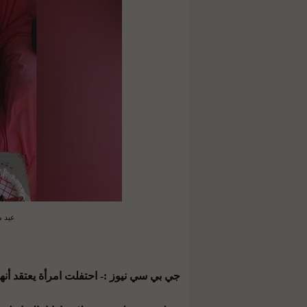
عيد م
جي بي سي نيوز :- احتفلت امرأة يعتقد أنها أكبر معم