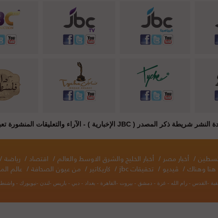
JB الإخبارية ) - الآراء والتعليقات المنشورة تعبر عن راي أصحابها فقط
فلسطين
/
أخبار مصر
/
أخبار الخليج والشرق الاوسط والعالم
/
اقتصاد
/
رياضة
/
هنا وهناك
/
ڤيديو
/
تحقيقات jbc
/
كاريكاتير
/
من عيون الصحافة
/
عالم المر
قبة -القدس - رام الله - غزة - دمشق - بيروت -القاهرة - بغداد - دبي - باريس -لندن -نيويورك - واش