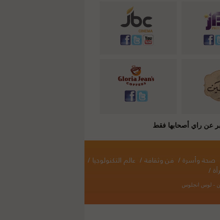
صحة وأسرة
/
فن وثقافة
/
عالم التكنولوجيا
/
أة
/
نطن - لوس انجلوس