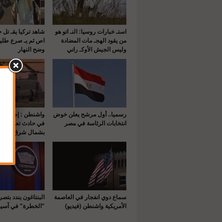
استـ خبارات روسيا: النـ اتو هو
شاهد تركيا يقـ تل 
من يقود الهجـ مات المضادة
اص ثم يـ صرع طلي
وليس الجيش الأوكـ راني
وضح النهار
رسميا.. أول مرشح يعلن خوض
انتخابات الرئاسة في مصر
في حادث تعرضت له
بشمال شرق سوريا
سماع دوي انفجار في العاصمة
البنتاغون يندد بتص
الأمريكية واشنطن (فيديو)
"الخطرة" في آسيا