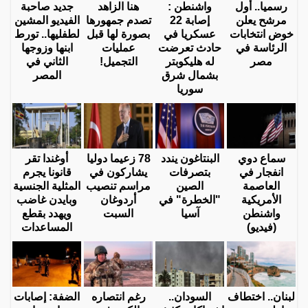
رسميا.. أول
واشنطن :
هنا الزاهد
جديد صاحبة
مرشح يعلن
إصابة 22
تصدم جمهورها
الفيديو المشين
خوض انتخابات
عسكريا في
بصورة لها قبل
لطفليها.. تورط
الرئاسة في
حادث تعرضت
عمليات
ابنها وزوجها
مصر
له هليكوبتر
التجميل!
الثاني في
بشمال شرق
المصر
سوريا
سماع دوي
البنتاغون يندد
78 زعيما دوليا
أوغندا تقر
انفجار في
بتصرفات
يشاركون في
قانونا يجرم
العاصمة
الصين
مراسم تنصيب
المثلية الجنسية
الأمريكية
"الخطرة" في
أردوغان
وبايدن غاضب
واشنطن
آسيا
السبت
ويهدد بقطع
(فيديو)
المساعدات
لبنان.. اختطاف
السودان..
رغم انتصاره
الضفة: إصابات