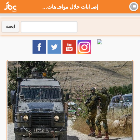
إصـ ابات خلال مواجـ هات واشـ تباكات مسـ لحة في جنين ونابلس وطولكرم - جي بي سي نيوز
ابحث