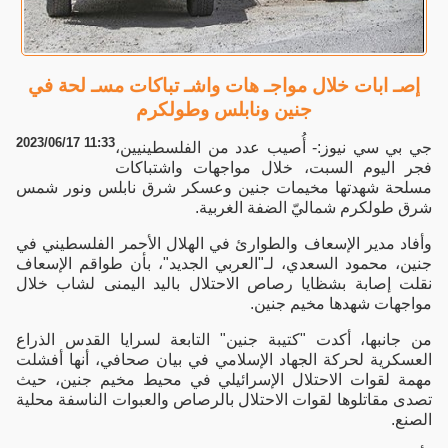
إصـ ابات خلال مواجـ هات واشـ تباكات مسـ لحة في
جنين ونابلس وطولكرم
2023/06/17 11:33
جي بي سي نيوز:- أُصيب عدد من الفلسطينيين،
فجر اليوم السبت، خلال مواجهات واشتباكات
مسلحة شهدتها مخيمات جنين وعسكر شرق نابلس ونور شمس
شرق طولكرم شماليّ الضفة الغربية.
وأفاد مدير الإسعاف والطوارئ في الهلال الأحمر الفلسطيني في
جنين، محمود السعدي، لـ"العربي الجديد"، بأن طواقم الإسعاف
نقلت إصابة بشظايا رصاص الاحتلال باليد اليمنى لشاب خلال
مواجهات شهدها مخيم جنين.
من جانبها، أكدت "كتيبة جنين" التابعة لسرايا القدس الذراع
العسكرية لحركة الجهاد الإسلامي في بيان صحافي، أنها أفشلت
مهمة لقوات الاحتلال الإسرائيلي في محيط مخيم جنين، حيث
تصدى مقاتلوها لقوات الاحتلال بالرصاص والعبوات الناسفة محلية
الصنع.