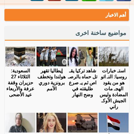
أهم الاخبار
مواضيع ساخنة اخرى
استـ خبارات
شاهد تركيا يقـ
إيطاليا تقهر
السعودية:
روسيا: النـ اتو
تل حماه بالرصـ
هولندا وتخطف
الثلاثاء 27
هو من يقود
اص ثم يـ صرع
برونزية دوري
حزيران وقفة
الهجـ مات
طليقته في
الأمم
عرفة والأربعاء
المضادة وليس
وضح النهار
عيد الأضحى
الجيش الأوكـ
راني