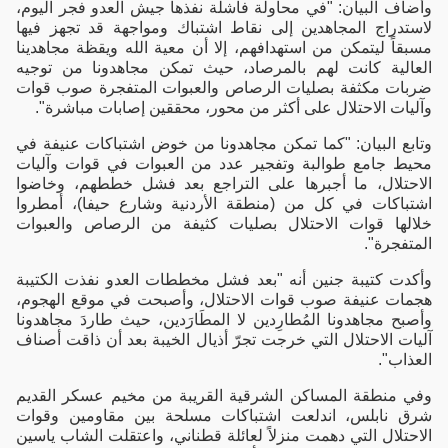
وأضاف البيان: "في محاولة فاشلة نفذها جيش العدو فجر اليوم،
لاستدراج المجاهدين إلى نقاط اشتباك ومواجهة قد تجهز فيها
مسبقاً ليتمكن من استهدافهم، إلا أن معية الله ويقظة مجاهدينا
العالية كانت لهم بالمرصاد، حيث تمكن مجاهدونا من توجيه
ضربات مكثفة بصليات الرصاص والعبوات المتفجرة صوب قوات
وآليات الاحتلال على أكثر من محور، محققين إصابات مباشرة".
وتابع البيان: "كما تمكن مجاهدونا من خوض اشتباكات عنيفة في
محيط جامع طوالبة وتفجير عدد من العبوات في قوات وآليات
الاحتلال، ما أجبرها على التراجع بعد فشل خططهم، وخاضوا
اشتباكات في كل من (منطقة الأردنية وشارع حيفا)، أمطروا
خلالها قوات الاحتلال بصليات كثيفة من الرصاص والعبوات
المتفجرة".
وأكدت كتيبة جنين أنه "بعد فشل مخططات العدو نفذت الكتيبة
هجمات عنيفة صوب قوات الاحتلال، وأصبحت في موقع الهجوم،
وأصبح مجاهدونا المُطارِدين لا المطَارَدين، حيث طاردَ مجاهدونا
آليات الاحتلال التي خرجت تجرّ أذيال الخيبة بعد أن ذاقت أصناف
العذاب".
وفي منطقة المساكن الشرقية القريبة من مخيم عسكر القديم
شرق نابلس، اندلعت اشتباكات مسلحة بين مقاومين وقوات
الاحتلال التي دهمت منزلاً لعائلة قطناني، واعتقلت الشاب ياسين