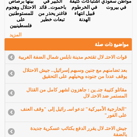
مواطن سعودي
اشتباكات كثيفة
الكبير في
بينها برصاص
في بيروت
في الخرطوم
باخموت.. قائد
الاحتلال وهجوم
قبيل انتهاء
فاغنر يحذر من
للمستوطنين
الهدنة
تبعات خطير
على
فلسطينيين
المزيد
مواضيع ذات صلة
قوات الاحتـ لال تقتحم مدينة نابلس شمال الضفة الغربية
بعد تضامنهم مع جنين وسبهم إسرائيل.. جيش الاحتلال
يوقف عددا من جنوده ويحيلهم على التحقيق
مقاتلو كتيبة جنـ ين : جاهزون لشهر كامل من القتال
المستمر ضد الاحتـ لال
"الخارجية الأميركية" تدعو اسـ رائيل إلى "وقف العنف
على الفور"
جيش الاحتـ لال يقرر الدفع بكتائب عسكرية جديدة
بالضفة