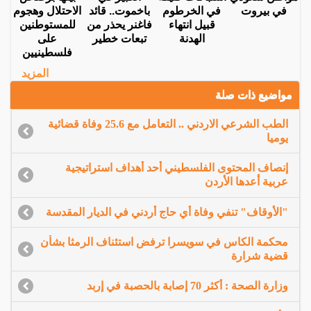
في بيروت
في الخرطوم
باخموت.. قائد
الاحتلال وهجوم
قبيل انتهاء
فاغنر يحذر من
للمستوطنين
الهدنة
تبعات خطير
على
فلسطينيين
المزيد
مواضيع ذات صلة
الطب الشرعي الاردني .. التعامل مع 25.6 وفاة قضائية
يوميا
إنصاف المحتوى الفلسطيني أحد أهداف استراتيجية
عربية أعدها الأردن
"الأوقاف" تنفي وفاة أي حاج أردني في الديار المقدسة
محكمة الكاس في سويسرا ترفض استئناف الرمثا بشأن
قضية شرارة
وزارة الصحة : أكثر 70 إصابة بالحصبة في إربد