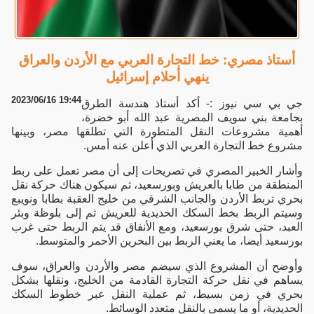
أستاذ مصري: خط التجارة العربي مع الأردن والعراق
ينهي أحلام إسرائيل
2023/06/16 19:44
جي بي سي نيوز :- أكد أستاذ هندسة الطرق
بجامعة بني سويف المصرية عبد الله أبو خضرة،
أهمية مشروعات النقل المتطورة التي تطلقها مصر، وبينها
مشروع خط التجارة العربي الذي أعلن عنه أمس.
وأشار الخبير المصري في تصريحات إلى أن مصر تعمل على ربط
المنطقة من طابا بالعريش وبورسعيد، ثم سيكون هناك حركة نقل
بحري تربط الأردن والجانب الشرقي من خليج العقبة بطابا ونويبع
وسيتم الربط بخط السكك الحديدية للعريش ثم إلى بلوظة وبئر
العبد، حتى شرق بورسعيد، ومع الأنفاق قد يتم الربط حتى غرب
بورسعيد أيضا، ما يعني الربط بين البحرين الأحمر والمتوسط.
وأوضح أن المشروع الذي سيضم مصر والأردن والعراق، سوف
يساهم في نقل حركة التجارة القادمة من الخليج، ونقلها بشكل
بحري في زمن بسيط، ثم عملية النقل عبر خطوط السكك
الحديدية، أو ما يسمى بالنقل متعدد الوسائط.