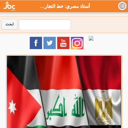
أستاذ مصري: خط التجارة العربي مع الأردن والعراق ينهي أحلام إسرائيل - جي بي سي نيوز
ابحث