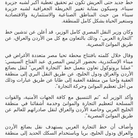
خط جديد حتى العريش تكون تم تحقيق تغطية أكبر لشبه جزيرة
سيناء، وسيكون بمثابة تغيير الخريطة الجغرافية لشبه جزيرة
سيناء من حيث المناطق الصناعية والاستثمارية والاقتصادية
وستغير الحياة بشكل كامل للمنطقة.
وكان وزير النقل المصري كامل الوزير، قد أعلن عن تدشين خط
"التجارة العربي"، وذلك بالتعاون مع كل من الأردن والعراق، عن
طريق الموانئ المصرية.
وقال خلال كلمته بافتتاح محطة تحيا مصر متعددة الأغراض في
ميناء الإسكندرية، بحضور الرئيس المصري عبد الفتاح السيسي:
"عملنا بروتوكول تعاون بنعمل خط "التجارة العربي" لنقل بضائع
الأردن والعراق ودول الخليج، عن طريق النقل البري إلى منطقة
العقبة وإحنا من منطقة العقبة إلى طابا عن طريق عبارات وذلك
من أجل تعظيم الموانئ وحركة التجارة".
وأكد الوزير أنه "تم التنسيق مع كافة الجهات الأمنية، والقوات
المسلحة لتعظيم التجارة والموانئ وخدمة أشقائنا في منطقة
الخليج العربي وخاصة الأردن والعراق لنقل صادراتهم للعالم عن
طريق الموانئ المصرية".
وأضاف أن خط التجارة العربي يستهدف نقل بضائع الأردن
والعراق ودول الخليج، بريا وباستخدام السكك الحديد إلى منطقة