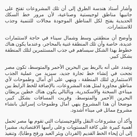
وأشار أستاذ هندسة الطرق إلى أن تلك المشروعات تفتح على
جانبيها مناطق لوجيستية وصناعية، لأن مرور خط السكك
الحديدية يفتح لكل المناطق الموجودة مجالات للتنمية وجذب
للاستثمارات.
وأوضح أن منطقتي وسط وشمال سيناء في حاجة لاستثمارات
عديدة، خاصة وأن تلك المنطقة غنية بالمحاجر، وعندما يكون هناك
خطوط بهذا الشكل سيساهم في جذب المستثمرين لتلك المنطقة
بشكل كبير.
وشدد على أنه بالربط بين البحرين الأحمر والمتوسط، تكون مصر
نجحت في إنشاء خط تجارة جديد، سيزيد من عملية الجذب
الاستثماري لتلك المنطقة ، وينهي على أي آمال وطموحات لأي
مناطق مجاورة لمثل هذه المشروعات، بالإضافة للخط الرابط بين
ميناءي السخنة والاسكندرية، وبالتالي يكون هناك خطين يربطان
البحرين الأحمر والمتوسط، وقربت المسافات بشكل كبير،
موضحا أن هذا المشروع ينهي آمال وطموحات إسرائيل بانشاء
مشروع مماثل في ميناء أشدود.
وأكد أن مشروعات النقل واللوجيستيات التي تقوم بها مصر تحمل
أهمية كبيرة على كافة المستويات وعلى رأسها الاقتصادية، مشيرا
إلى أن إيحاء الخط القديم (الفردان وبئر العبد ورفح وطابا)، وتنفيذ