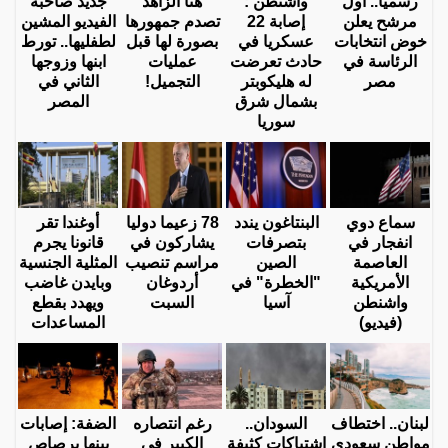
رسميا.. أول
واشنطن :
هنا الزاهد
جديد صاحبة
مرشح يعلن
إصابة 22
تصدم جمهورها
الفيديو المشين
خوض انتخابات
عسكريا في
بصورة لها قبل
لطفليها.. تورط
الرئاسة في
حادث تعرضت
عمليات
ابنها وزوجها
مصر
له هليكوبتر
التجميل!
الثاني في
بشمال شرق
المصر
سوريا
سماع دوي
البنتاغون يندد
78 زعيما دوليا
أوغندا تقر
انفجار في
بتصرفات
يشاركون في
قانونا يجرم
العاصمة
الصين
مراسم تنصيب
المثلية الجنسية
الأمريكية
"الخطرة" في
أردوغان
وبايدن غاضب
واشنطن
آسيا
السبت
ويهدد بقطع
(فيديو)
المساعدات
لبنان.. اختطاف
السودان..
رغم انتصاره
الضفة: إصابات
مواطن سعودي
اشتباكات كثيفة
الكبير في
بينها برصاص