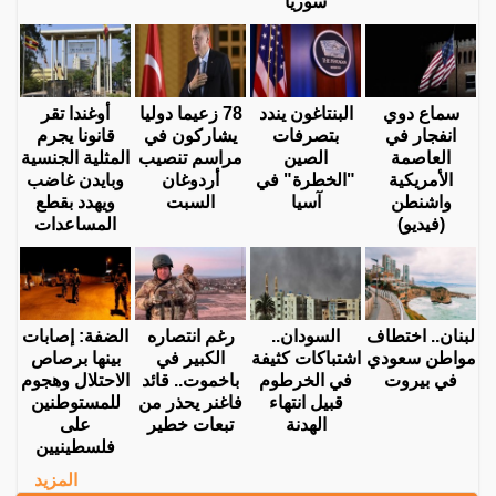
سوريا
سماع دوي
البنتاغون يندد
78 زعيما دوليا
أوغندا تقر
انفجار في
بتصرفات
يشاركون في
قانونا يجرم
العاصمة
الصين
مراسم تنصيب
المثلية الجنسية
الأمريكية
"الخطرة" في
أردوغان
وبايدن غاضب
واشنطن
آسيا
السبت
ويهدد بقطع
(فيديو)
المساعدات
لبنان.. اختطاف
السودان..
رغم انتصاره
الضفة: إصابات
مواطن سعودي
اشتباكات كثيفة
الكبير في
بينها برصاص
في بيروت
في الخرطوم
باخموت.. قائد
الاحتلال وهجوم
قبيل انتهاء
فاغنر يحذر من
للمستوطنين
الهدنة
تبعات خطير
على
فلسطينيين
المزيد