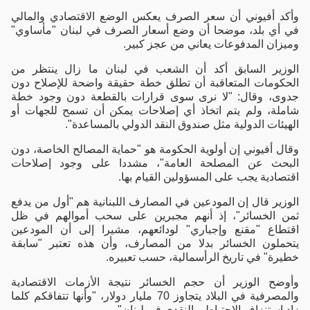
وأكد أفيوني أن سعر الصرف يعكس الوضع الاقتصادي والمالي
في أي بلد، موضحا أن وضع أسعار الصرف في لبنان "مأساوي"
وميزان المدفوعات يعاني من عجز كبير.
الوزير السابق أكد أن الشعب في لبنان ما زال ينتظر من
الحكومات المتعاقبة أن تطلق خطة حقيقة واضحة للإصلاح دون
جدوى، وقال: "لا نرى سوى قرارات بالقطعة دون وجود خطة
شاملة، ولم يتم اتخاذ أي إصلاحات يمكن أن تسمح للجهات أو
الهيئات الدولية مثل صندوق النقد الدولي بالمساعدة".
وقال أفيوني إن أولوية الحكومة هو "حماية المصالح الخاصة، دون
البحث عن المصلحة العامة"، مشددا على وجود إصلاحات
اقتصادية يجب على المسؤولين القيام بها.
الوزير قال إن المودعين في المصارف اللبنانية هم "أول من يدفع
ثمن الخسائر"، إذ أنهم مجبرين على سحب أموالهم في ظل
اقتطاع "مقنع وإجباري" لودائعهم، مشيرا إلى أن المودعين
يتحملون الخسائر بدلا من المصارف، وأن هذه تعتبر "سابقة
خطيرة" في تاريخ الرأسمالية، حسب تعبيره.
وأوضح الوزير أن حجم الخسائر نتيجة الأزمات الاقتصادية
والمصرفية في البلاد يتجاوز 70 مليار دولار، "وأنها تتفاقكم كلما
زاد استنزاف الاحتياطي النقدي في لبنان".