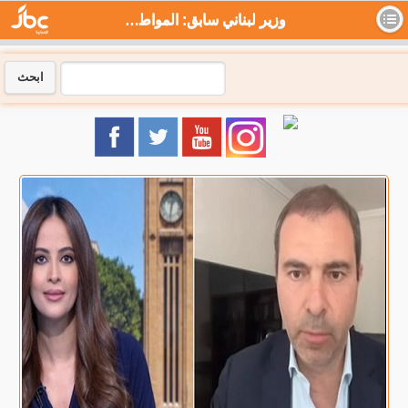
وزير لبناني سابق: المواطن هو أكبر متضرر من انهيار الاقتصاد - جي بي سي نيوز
ابحث