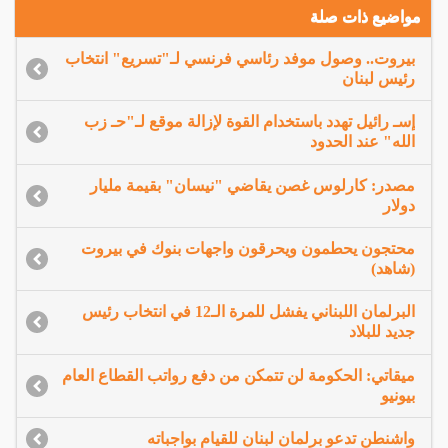
مواضيع ذات صلة
بيروت.. وصول موفد رئاسي فرنسي لـ"تسريع" انتخاب
رئيس لبنان
إسـ رائيل تهدد باستخدام القوة لإزالة موقع لـ"حـ زب
الله" عند الحدود
مصدر: كارلوس غصن يقاضي "نيسان" بقيمة مليار
دولار
محتجون يحطمون ويحرقون واجهات بنوك في بيروت
(شاهد)
البرلمان اللبناني يفشل للمرة الـ12 في انتخاب رئيس
جديد للبلاد
ميقاتي: الحكومة لن تتمكن من دفع رواتب القطاع العام
بيونيو
واشنطن تدعو برلمان لبنان للقيام بواجباته