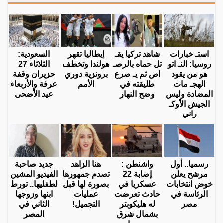
استـ خبارات
شاهد تركيا يقـ
إيطاليا تقهر
السعودية:
روسيا: النـ اتو
تل حماه بالرصـ
هولندا وتخطف
الثلاثاء 27
هو من يقود
اص ثم يـ صرع
برونزية دوري
حزيران وقفة
الهجـ مات
طليقته في
الأمم
عرفة والأربعاء
المضادة وليس
وضح النهار
عيد الأضحى
الجيش الأوكـ
راني
رسميا.. أول
واشنطن :
هنا الزاهد
جديد صاحبة
مرشح يعلن
إصابة 22
تصدم جمهورها
الفيديو المشين
خوض انتخابات
عسكريا في
بصورة لها قبل
لطفليها.. تورط
الرئاسة في
حادث تعرضت
عمليات
ابنها وزوجها
مصر
له هليكوبتر
التجميل!
الثاني في
بشمال شرق
المصر