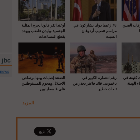
رفات الصين
78 زعيما دوليا يشاركون في
أوغندا تقر قانونا يجرم المثلية
مراسم تنصيب أردوغان
الجنسية وبايدن غاضب ويهدد
السبت
بقطع المساعدات
jbc تويتر
cnews
ت كثيفة في
رغم انتصاره الكبير في
الضفة: إصابات بينها برصاص
ء الهدنة
باخموت.. قائد فاغنر يحذر من
الاحتلال وهجوم للمستوطنين
تبعات خطير
على فلسطينيين
المزيد