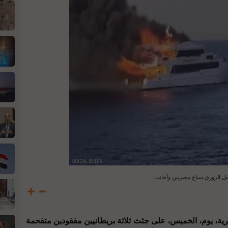
ل الزورق سياح مصريين وأجانب
ة، يوم، الخميس، على جثث ثلاثة بريطانيين مفقودين متفحمة