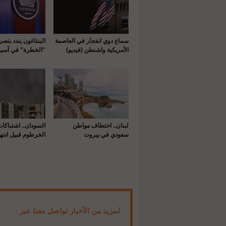
سماع دوي انفجار في العاصمة
البنتاغون يندد بتص
الأمريكية واشنطن (فيديو)
"الخطرة" في آسيا
لبنان.. اختطاف مواطن
السودان.. اشتباكا
سعودي في بيروت
الخرطوم قبيل انتها
لمزيد من الأخبار تواصل معنا عبر :