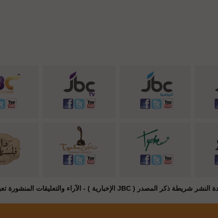
JB الإخبارية ) - الآراء والتعليقات المنشورة تعبر عن راي أصحابها فقط