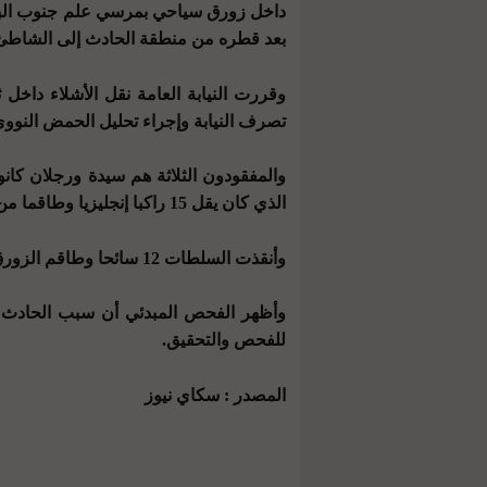
داخل زورق سياحي بمرسي علم جنوب البح
بعد قطره من منطقة الحادث إلى الشاطئ
وقررت النيابة العامة نقل الأشلاء داخ
تصرف النيابة وإجراء تحليل الحمض النووي ل
والمفقودون الثلاثة هم سيدة ورجلان كا
الذي كان يقل 15 راكبا إنجليزيا وطاقما من عشرة أفراد، بالإضافة إلى اثنين من المرشدين.
وأنقذت السلطات 12 سائحا وطاقم الزورق والمرشديْن.
وأظهر الفحص المبدئي أن سبب الحادث ه
للفحص والتحقيق.
المصدر : سكاي نيوز