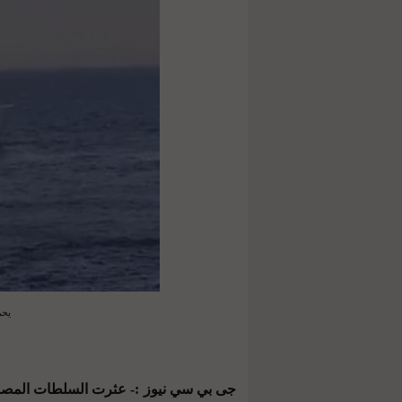
يحم
جى بي سي نيوز :- عثرت السلطات المصري