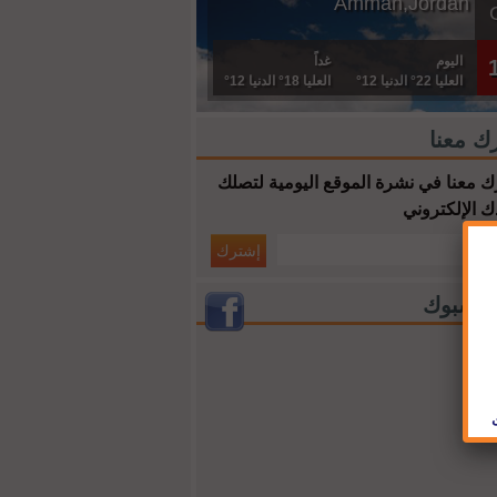
Amman,Jordan
اليوم
غداً
العليا 22° الدنيا 12°
العليا 18° الدنيا 12°
ك معنا
 معنا في نشرة الموقع اليومية لتصلك
ك الإلكتروني