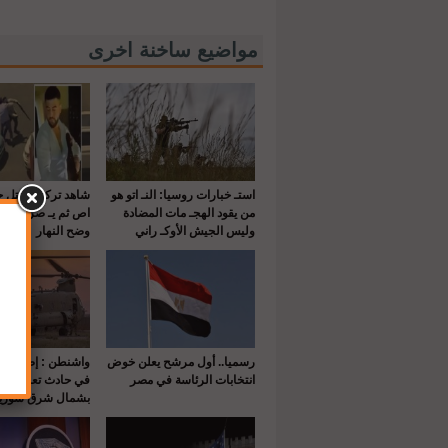
مواضيع ساخنة اخرى
استـ خبارات روسيا: النـ اتو هو
شاهد تركيا يقـ تل 
من يقود الهجـ مات المضادة
اص ثم يـ صرع طلي
وليس الجيش الأوكـ راني
وضح النهار
رسميا.. أول مرشح يعلن خوض
انتخابات الرئاسة في مصر
في حادث تعرضت له
بشمال شرق سوريا