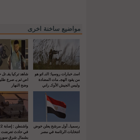
مواضيع ساخنة اخرى
استـ خبارات روسيا: النـ اتو هو
شاهد تركيا يقـ تل 
من يقود الهجـ مات المضادة
اص ثم يـ صرع طلي
وليس الجيش الأوكـ راني
وضح النهار
رسميا.. أول مرشح يعلن خوض
انتخابات الرئاسة في مصر
في حادث تعرضت له
بشمال شرق سوريا