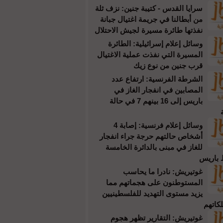
سرايا القدس - كتيبة جنين: نزف ثلة
من أبطالنا في جريمة اغتيال جبانة
نفذتها طائرة مسيرة لجيش الاحتلال
وسائل إعلام إسرائيلية: الطائرة
المسيرة التي نفذت عملية الاغتيال
قرب جنين من نوع زيك
الشرطة الفرنسية: ارتفاع عدد
المصابين في انفجار الغاز في
باريس إلى 16 بينهم 7 في حالة
وسائل إعلام فرنسية: إصابة 4
أشخاص حالتهم حرجة جراء انفجار
للغاز في مبنى بالدائرة الخامسة
باريس
غوتيريش: نادرا ما يحاسب
المستوطنون على هجماتهم مما
يزيد مستوى التهديد للفلسطينيين
كاتهم
غوتيريش: التقارير تظهر هجوم