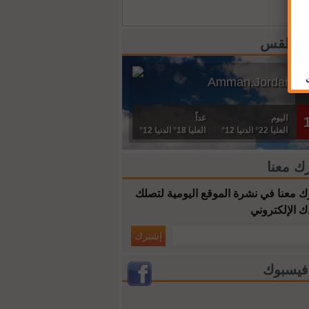
 الطقس
Amman,Jordan
اليوم
غداً
العليا 22° الدنيا 12°
العليا 18° الدنيا 12°
ك معنا
 معنا في نشرة الموقع اليومية لتصلك
ك الإلكتروني