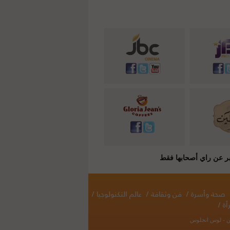
صحة وأسرة
/
فن وثقافة
/
عالم التكنولوجيا
/
أة
/
نطن - لوس انجلوس