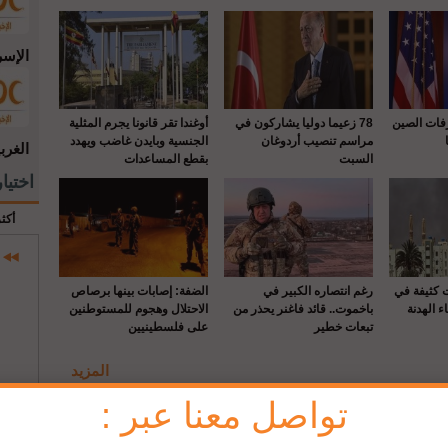
الإسر
رفات الصين
78 زعيما دوليا يشاركون في
أوغندا تقر قانونا يجرم المثلية
مراسم تنصيب أردوغان
الجنسية وبايدن غاضب ويهدد
الغرب
السبت
بقطع المساعدات
اختيا
أكث
ت كثيفة في
رغم انتصاره الكبير في
الضفة: إصابات بينها برصاص
ء الهدنة
باخموت.. قائد فاغنر يحذر من
الاحتلال وهجوم للمستوطنين
تبعات خطير
على فلسطينيين
المزيد
تواصل معنا عبر :