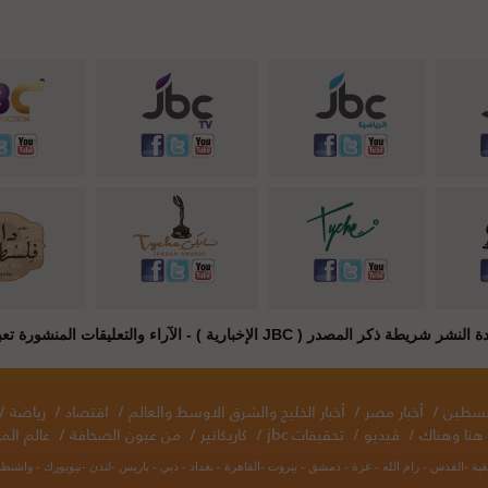
JB الإخبارية ) - الآراء والتعليقات المنشورة تعبر عن راي أصحابها فقط
فلسطين
/
أخبار مصر
/
أخبار الخليج والشرق الاوسط والعالم
/
اقتصاد
/
رياضة
/
هنا وهناك
/
ڤيديو
/
تحقيقات jbc
/
كاريكاتير
/
من عيون الصحافة
/
عالم المر
قبة -القدس - رام الله - غزة - دمشق - بيروت -القاهرة - بغداد - دبي - باريس -لندن -نيويورك - واش