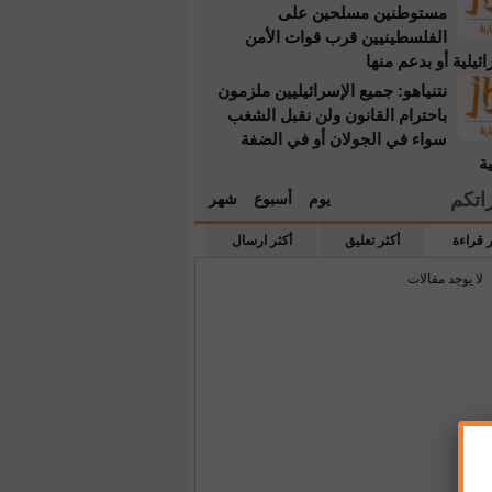
مستوطنين مسلحين على
الفلسطينيين قرب قوات الأمن
ائيلية أو بدعم منها
نتنياهو: جميع الإسرائيليين ملزمون
باحترام القانون ولن نقبل الشغب
سواء في الجولان أو في الضفة
ية
راتكم
يوم
أسبوع
شهر
ر قراءة
أكثر تعليق
أكثر ارسال
لا يوجد مقالات