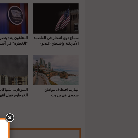
سماع دوي انفجار في العاصمة
البنتاغون يندد بتص
الأمريكية واشنطن (فيديو)
"الخطرة" في آسيا
لبنان.. اختطاف مواطن
السودان.. اشتباكا
سعودي في بيروت
الخرطوم قبيل انتها