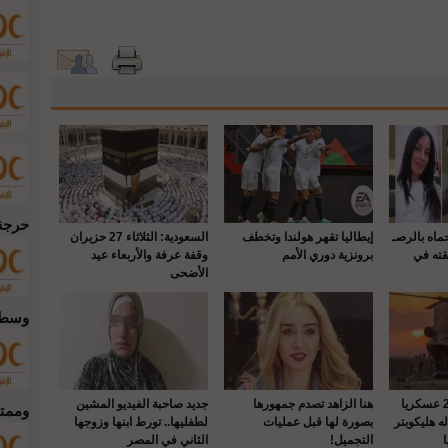
حرجة
حماه بالرصـ
إيطاليا تقهر هولندا وتخطف
السعودية: الثلاثاء 27 حزيران
قته في
برونزية دوري الأمم
وقفة عرفة والأربعاء عيد
الأضحى
وسط 
واشنطن : إصابة 22 عسكريا
هنا الزاهد تصدم جمهورها
جديد صاحبة الفيديو المشين
وممتل
 هليكوبتر
بصورة لها قبل عمليات
لطفليها.. تورط ابنها وزوجها
التجميل!
الثاني في المصر