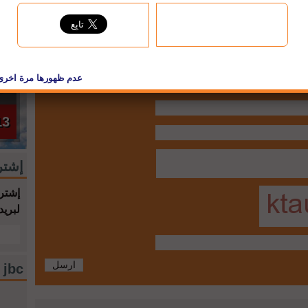
حالة
°C
13
إشتر
إشترك
لبريد
jbc فيسبوك