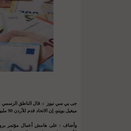
جى بي سي نيوز :- قال الناطق الرسمي لل
ميغيل بوينو، إن الاتحاد قدم للأردن 90 مليون يورو في العام الحالي لدعم اللاجئين السوريين.
وأضاف : على هامش أعمال مؤتمر بروكسل