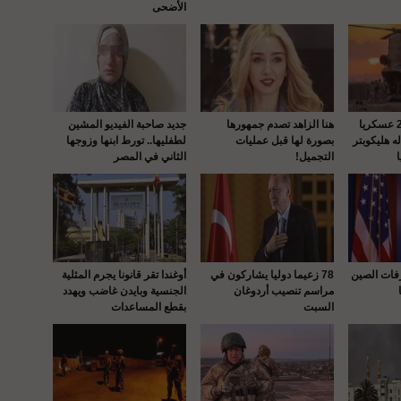
الأضحى
واشنطن : إصابة 22 عسكريا
هنا الزاهد تصدم جمهورها
جديد صاحبة الفيديو المشين
 هليكوبتر
بصورة لها قبل عمليات
لطفليها.. تورط ابنها وزوجها
التجميل!
الثاني في المصر
رفات الصين
78 زعيما دوليا يشاركون في
أوغندا تقر قانونا يجرم المثلية
مراسم تنصيب أردوغان
الجنسية وبايدن غاضب ويهدد
السبت
بقطع المساعدات