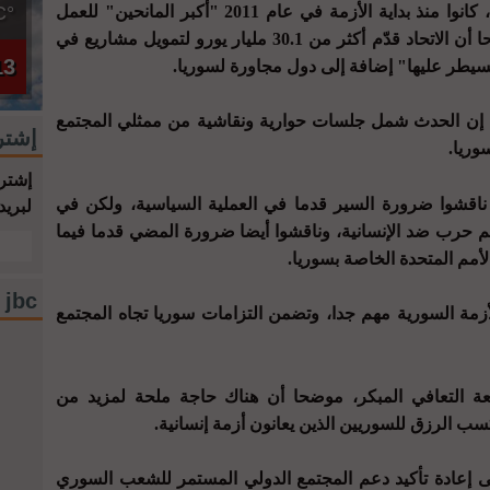
وقال، إن الاتحاد الأوروبي ودوله الأعضاء، كانوا منذ بداية الأزمة في عام 2011 "أكبر المانحين" للعمل
°C
الإنساني من أجل الشعب السوري، موضحا أن الاتحاد قدّم أكثر من 30.1 مليار يورو لتمويل مشاريع في
13
يطر عليها" إضافة إلى دول مجاورة لسوريا.
ال، إن الحدث شمل جلسات حوارية ونقاشية من ممثلي المجتمع
إشتر
وريا.
إشترك
ناقشوا ضرورة السير قدما في العملية السياسية، ولكن في
لبريد
م حرب ضد الإنسانية، وناقشوا أيضا ضرورة المضي قدما فيما
أمم المتحدة الخاصة بسوريا.
jbc فيسبوك
أزمة السورية مهم جدا، وتضمن التزامات سوريا تجاه المجتمع
عة التعافي المبكر، موضحا أن هناك حاجة ملحة لمزيد من
ب الرزق للسوريين الذين يعانون أزمة إنسانية.
مؤتمر بروكسل منذ عام 2017، إلى إعادة تأكيد دعم المجتمع الدولي المستمر للشعب السوري