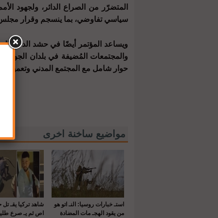
المتضرّر من الصراع الدائر، ولجهود الأ
سياسي تفاوضي، بما ينسجم وقرار مجلس الأم
ويساعد المؤتمر أيضًا في حشد الدعم المال
والمجتمعات المُضيفة في بلدان الجوار، 
حوار شامل مع المجتمع المدني وتعميقه.
مواضيع ساخنة اخرى
استـ خبارات روسيا: النـ اتو هو
شاهد تركيا يقـ تل 
من يقود الهجـ مات المضادة
اص ثم يـ صرع طلي