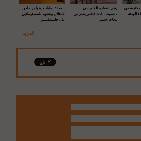
ت كثيفة في
رغم انتصاره الكبير في
الضفة: إصابات بينها برصاص
ء الهدنة
باخموت.. قائد فاغنر يحذر من
الاحتلال وهجوم للمستوطنين
تبعات خطير
على فلسطينيين
المزيد