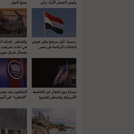
وليس الجيش الأوكـ راني
وضح النهار
رسميا.. أول مرشح يعلن خوض
انتخابات الرئاسة في مصر
في حادث تعرضت له
بشمال شرق سوريا
سماع دوي انفجار في العاصمة
البنتاغون يندد بتص
الأمريكية واشنطن (فيديو)
"الخطرة" في آسيا