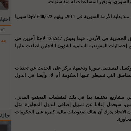
ي السوري، وتوفير المساعدات له منذ سنوات.
ويستضيف الأردن قرابة 1.3 مليون سوري منذ بداية الأزمة السورية في 2011، بينهم 660,022 لاجئا سوريا
اختيا
أكث
ويعيش 524.475 لاجئا سوريا في المناطق الحضرية في الأردن، فيما يعيش 135.547 لاجئا آخرين في
إحصائيات المفوضية السامية لشؤون اللاجئين اطلعت عليها
بروكسل لمستقبل سوريا ودعمها، يركز على الحديث عن تحديات
مناطق التي تسيطر عليها الحكومة أم لا، وأيضا في الدول
 في مشاريع مختلفة بما في ذلك لمنظمات المجتمع المدني،
خميس، سيحمل إعلانا عن تمويل إضافي للدول المجاورة مثل
أن الاتحاد يدرك أن هناك ضغوطات مالية كبيرة على الحكومات
حالة
جاورة.