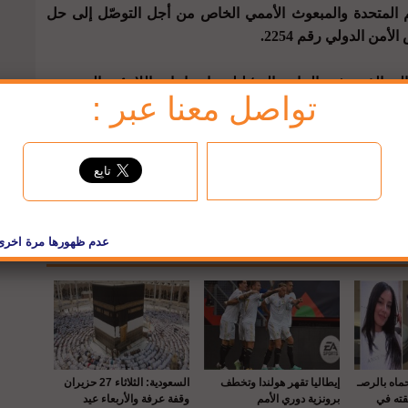
مم المتحدة والمبعوث الأممي الخاص من أجل التوصّل إلى حل
ن الدولي رقم 2254.
ي الذي تشتد الحاجة إليه؛ لتلبية احتياجات اللاجئين السوريين
تواصل معنا عبر :
وإبقاء سوريا على رأس جدول أعمال المجتمع الدولي، ومتابعة
jbc تويتر
cnews
حماه بالرصـ
إيطاليا تقهر هولندا وتخطف
السعودية: الثلاثاء 27 حزيران
قته في
برونزية دوري الأمم
وقفة عرفة والأربعاء عيد