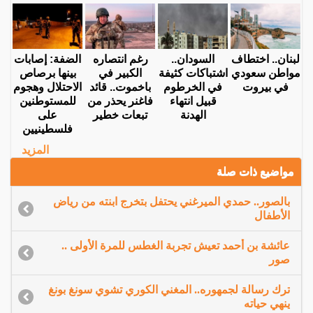
لبنان.. اختطاف
السودان..
رغم انتصاره
الضفة: إصابات
مواطن سعودي
اشتباكات كثيفة
الكبير في
بينها برصاص
في بيروت
في الخرطوم
باخموت.. قائد
الاحتلال وهجوم
قبيل انتهاء
فاغنر يحذر من
للمستوطنين
الهدنة
تبعات خطير
على
فلسطينيين
المزيد
مواضيع ذات صلة
بالصور.. حمدي الميرغني يحتفل بتخرج ابنته من رياض
الأطفال
عائشة بن أحمد تعيش تجربة الغطس للمرة الأولى ..
صور
ترك رسالة لجمهوره.. المغني الكوري تشوي سونغ بونغ
ينهي حياته