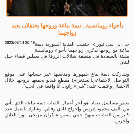
بأجواء رومانسية.. ديمة بياعة وزوجها يحتفلان بعيد
زواجهما
2023/06/14 20:49
جى بي سي نيوز :- احتفلت الفنانة السورية ديمة
بياعة مع زوجها بذكرى زواجهما بأجواء رومانسية
مليئة بالسعادة في منطقة شلالات الزرقا في بعقلين قضاء جبل
لبنان.
وشاركت ديمة بياع جمهورها ومتابعيها عبر حسابها على موقع
التواصل الاجتماعي(انستغرام) مقطع فيديو يجمعها بزوجها خلال
الاحتفال وعلقت عليه: "شيء رائع .. أنا واقعة في الحب".
يعتبر مسلسل صبايا هو آخر أعمال الفنانة ديمة بياعة الذي يأتي
من تأليف محمود إدريس وإخراج فادي وفائي. وشارك بالعمل عدد
كبير من الفنانات منهنّ جيني إسبر، شكران مرتجى، نورا العايق
وآخرين.