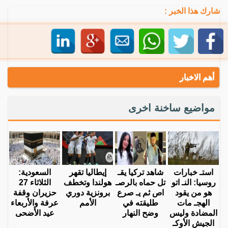
شارك هذا الخبر :
أهم الاخبار
مواضيع ساخنة اخرى
استـ خبارات
شاهد تركيا يقـ
إيطاليا تقهر
السعودية:
روسيا: النـ اتو
تل حماه بالرصـ
هولندا وتخطف
الثلاثاء 27
هو من يقود
اص ثم يـ صرع
برونزية دوري
حزيران وقفة
الهجـ مات
طليقته في
الأمم
عرفة والأربعاء
المضادة وليس
وضح النهار
عيد الأضحى
الجيش الأوكـ