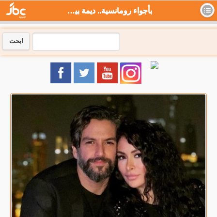
بأجواء رومانسية.. ديمة بياعة وزوجها يحتفلان بعيد زواجهما - جي بي سي نيوز
ابحث