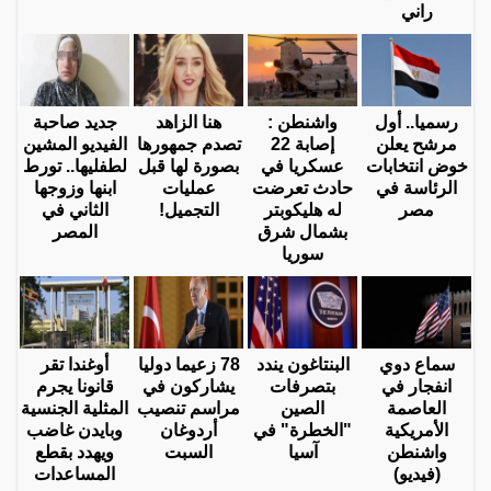
راني
رسميا.. أول
واشنطن :
هنا الزاهد
جديد صاحبة
مرشح يعلن
إصابة 22
تصدم جمهورها
الفيديو المشين
خوض انتخابات
عسكريا في
بصورة لها قبل
لطفليها.. تورط
الرئاسة في
حادث تعرضت
عمليات
ابنها وزوجها
مصر
له هليكوبتر
التجميل!
الثاني في
بشمال شرق
المصر
سوريا
سماع دوي
البنتاغون يندد
78 زعيما دوليا
أوغندا تقر
انفجار في
بتصرفات
يشاركون في
قانونا يجرم
العاصمة
الصين
مراسم تنصيب
المثلية الجنسية
الأمريكية
"الخطرة" في
أردوغان
وبايدن غاضب
واشنطن
آسيا
السبت
ويهدد بقطع
(فيديو)
المساعدات