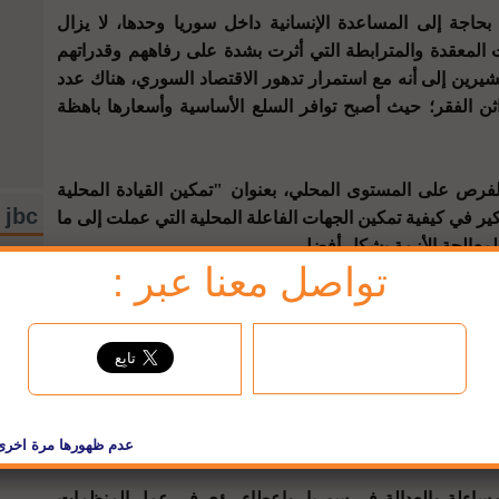
15. مليون شخص بحاجة إلى المساعدة الإنسانية داخل سوريا وحدها، لا يزال
المعقدة والمترابطة التي أثرت بشدة على رفاههم وقدراتهم
رين إلى أنه مع استمرار تدهور الاقتصاد السوري، هناك عدد
ن الفقر؛ حيث أصبح توافر السلع الأساسية وأسعارها باهظة
لفرص على المستوى المحلي، بعنوان "تمكين القيادة المحلية
jbc تويتر
ير في كيفية تمكين الجهات الفاعلة المحلية التي عملت إلى ما
cnews
تواصل معنا عبر :
ادة المشاركة المؤثرة مع الجهات المحلية الفاعلة في سياق
ضايا المتعلقة بالتمويل، ودور الجهات الفاعلة المحلية في
ً عن تعزيز القدرات عند الحاجة.
ة والمساءلة للشعب السوري على وضع الجهود المستمرة من
طات القضائية الوطنية والخطوات المستقبلية.
لمساءلة والعدالة في سوريا، وإعطاء رؤى في عمل المنظمات