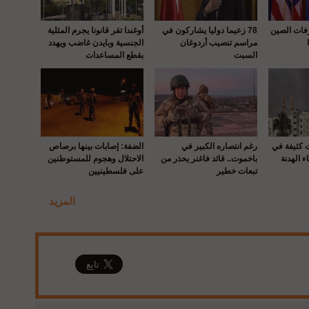
رفات الصين
78 زعيما دوليا يشاركون في
أوغندا تقر قانونا يجرم المثلية
مراسم تنصيب أردوغان
الجنسية وبايدن غاضب ويهدد
السبت
بقطع المساعدات
ت كثيفة في
رغم انتصاره الكبير في
الضفة: إصابات بينها برصاص
ء الهدنة
باخموت.. قائد فاغنر يحذر من
الاحتلال وهجوم للمستوطنين
تبعات خطير
على فلسطينيين
المزيد