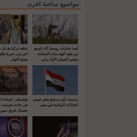
مواضيع ساخنة اخرى
استـ خبارات روسيا: النـ اتو هو
شاهد تركيا يقـ تل 
من يقود الهجـ مات المضادة
اص ثم يـ صرع طلي
وليس الجيش الأوكـ راني
وضح النهار
رسميا.. أول مرشح يعلن خوض
انتخابات الرئاسة في مصر
في حادث تعرضت له
بشمال شرق سوريا