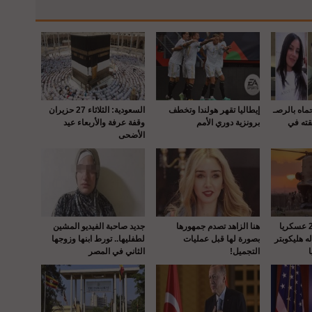
حماه بالرصـ
إيطاليا تقهر هولندا وتخطف
السعودية: الثلاثاء 27 حزيران
قته في
برونزية دوري الأمم
وقفة عرفة والأربعاء عيد
الأضحى
واشنطن : إصابة 22 عسكريا
هنا الزاهد تصدم جمهورها
جديد صاحبة الفيديو المشين
 هليكوبتر
بصورة لها قبل عمليات
لطفليها.. تورط ابنها وزوجها
التجميل!
الثاني في المصر