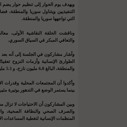
ويهدف يوم الحوار إلى تنظيم حوار يضم ا
التنفيذيين ويتناول سوريا والمنطقة، فضل
التي تواجهها سوريا والمنطقة.
وناقشت الحلقة النقاشية الأولى، معال
والتعافي المبكر في السياق السوري.
الطوارئ الإنسانية وأزمات النزوح تعقيد
والمنطقة، البالغ 6.8 مليون نازح، و 5.3 مليون لاجئ مسجل على التوالي.
وأكدوا أن المجتمعات المحلية وقدرات ا
بينما يستمر الوضع في التدهور بوتيرة مثير
وبين المشاركون أن الاحتياجات لا تزال م
والصرف الصحي والنظافة الصحية، وا
المنظمات الإنسانية لتغطية المساعدات ال