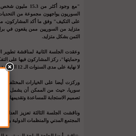
"مع وجود أكثر من 3
السوريون يواجهون مجموعة من التحديات 
على التكيف" وفق ما أكد المشاركون، مشي
متزايد من السوريين ممن يقعون في براث
الثمن بشكل متزايد.
وعقدت الجلسة الثانية لمناقشة تطوير ا
وحمايتها"، ركز المشاركون فيها على التفك
لا نهاية على مدى السنوات الـ 12 الماضية لمعالجة الأزمة بشكل أفضل.
وركزت أيضا على الخيارات المختلفة لزي
سوريا، حيث من الممكن أن يشمل ذلك الق
تصميم الاستجابة للمساعدة وتقديمها، فضلا
وناقشت الجلسة الثالثة تعزيز العدال
المجتمع المدني والمنظمات الدولية والسل
وتناقش أيضا الحاجة الملحة المستمرة ل