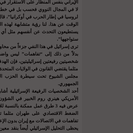
الإيراني بنفس المنظار على الاستقرار في
لا في المجال النووي فحسب بل في خطتهم 
لروسيا في إطار الحرب في أوكرانيا”، قا
الوقت عن هذا. لنا رؤية متشابهة لهذه ال
يستطيعون التحدث عن أنفسهم مثل أي 
ستواجهها”.
ترى إسرائيل في هذا النفي جزءاً من محاو
بدلاً من ذلك إلى “تفاهمات” ليس وا
شخصيتين رفيعتين إسرائيليتين، فإن الهد
مثلما يقتضي القانون في الولايات المتحد
مجلس الشيوخ تحت سيطرة الحزب الدي
الجمهوري.
أحد الشخصيات الرفيعة الإسرائيلية أشا
الأمريكي هينري روم الخبير في الشؤون
عرض فيه 3 طرق عمل ممكنة بالنسب
الضغط الاقتصادي على طهران مثلما تطا
تفاهمات في الاتصالات مع إيران بدون الإعل
يحظى التحليل الإسرائيلي أيضاً بنقد م