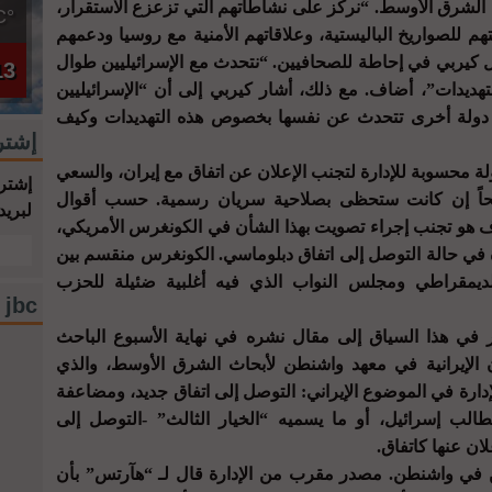
 الشرق الأوسط. “نركز على نشاطاتهم التي تزعزع الاستقرار،
°C
للصواريخ الباليستية، وعلاقاتهم الأمنية مع روسيا ودعمهم
ل كيربي في إحاطة للصحافيين. “نتحدث مع الإسرائيليين طوال
13
تهديدات”، أضاف. مع ذلك، أشار كيربي إلى أن “الإسرائيليين
دولة أخرى تتحدث عن نفسها بخصوص هذه التهديدات وكيف
إشتر
لة محسوبة للإدارة لتجنب الإعلان عن اتفاق مع إيران، والسعي
إشترك
ضحاً إن كانت ستحظى بصلاحية سريان رسمية. حسب أقوال
لبريد
ف هو تجنب إجراء تصويت بهذا الشأن في الكونغرس الأمريكي،
ة في حالة التوصل إلى اتفاق دبلوماسي. الكونغرس منقسم بين
مقراطي ومجلس النواب الذي فيه أغلبية ضئيلة للحزب
jbc فيسبوك
ر في هذا السياق إلى مقال نشره في نهاية الأسبوع الباحث
 الإيرانية في معهد واشنطن لأبحاث الشرق الأوسط، والذي
ة للإدارة في الموضوع الإيراني: التوصل إلى اتفاق جديد، ومضاعفة
لب إسرائيل، أو ما يسميه “الخيار الثالث” -التوصل إلى
ان عنها كاتفاق.
عين في واشنطن. مصدر مقرب من الإدارة قال لـ “هآرتس” بأن