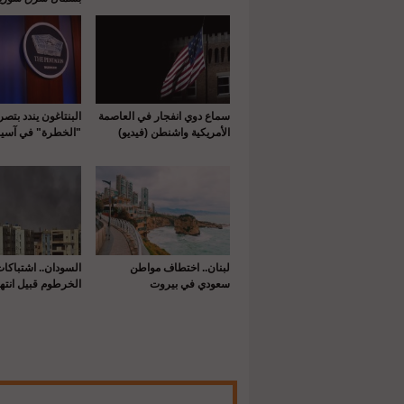
سماع دوي انفجار في العاصمة
البنتاغون يندد بتص
الأمريكية واشنطن (فيديو)
"الخطرة" في آسيا
لبنان.. اختطاف مواطن
السودان.. اشتباكا
سعودي في بيروت
الخرطوم قبيل انتها