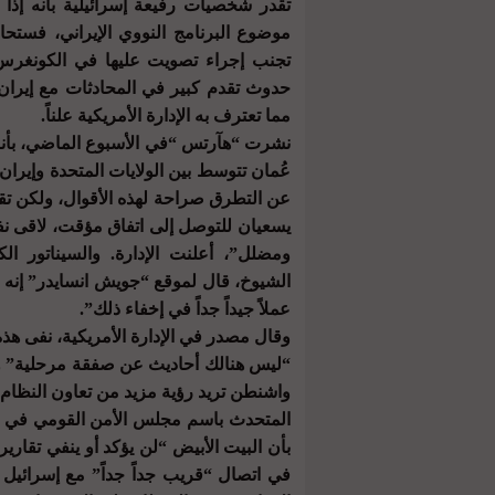
تقدر شخصيات رفيعة إسرائيلية بأنه إذا 
موضوع البرنامج النووي الإيراني، فستحا
تجنب إجراء تصويت عليها في الكونغرس ا
حدوث تقدم كبير في المحادثات مع إيران،
مما تعترف به الإدارة الأمريكية علناً.
نشرت “هآرتس “في الأسبوع الماضي، بأنه ح
عُمان تتوسط بين الولايات المتحدة وإيران 
عن التطرق صراحة لهذه الأقوال، ولكن تق
يسعيان للتوصل إلى اتفاق مؤقت، لاقى نف
ومضلل”، أعلنت الإدارة. والسيناتور ال
الشيوخ، قال لموقع “جويش انسايدر” إنه إ
عملاً جيداً جداً في إخفاء ذلك”.
وقال مصدر في الإدارة الأمريكية، نفى هذه
“ليس هنالك أحاديث عن صفقة مرحلية” ولكن
واشنطن تريد رؤية مزيد من تعاون النظام الإ
المتحدث باسم مجلس الأمن القومي في الب
بأن البيت الأبيض “لن يؤكد أو ينفي تقارير
في اتصال “قريب جداً جداً” مع إسرائيل 