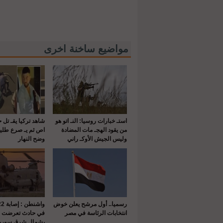
مواضيع ساخنة اخرى
استـ خبارات روسيا: النـ اتو هو
شاهد تركيا يقـ تل 
من يقود الهجـ مات المضادة
اص ثم يـ صرع طلي
وليس الجيش الأوكـ راني
وضح النهار
رسميا.. أول مرشح يعلن خوض
انتخابات الرئاسة في مصر
في حادث تعرضت له
بشمال شرق سوريا