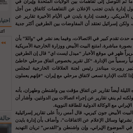
ما تم التوصل إلى تفاهمات بين الولايات المتحدة وإيران في
ول إدارة بايدن تجنب الإعلان عن التفاهمات كاتفاق من أجل
لأمريكي. رفضت إدارة بايدن في الأيام الأخيرة تقارير عن
اختيا
 ولكن إسرائيل تعتقد أن المفاوضات بين الطرفين أكثر جدية
أكث
دث تقدم كبير في الاتصالات، وفيما بعد نشر في “واللا” بأن
بصورة مباشرة. امتنع البيت الأبيض ووزارة الخارجية الأمريكية
ريراً ظهر في موقع الأخبار “ميدل ايست اي” قال إن الطرفين
ياً رسمياً من الإدارة. “كل تقرير بخصوص اتفاق مرحلي خاطئ
كبير روبرت ميناندز رئيس لجنة العلاقات الخارجية لمجلس
ذا كانت الإدارة تسعى لاتفاق مرحلي مع إيران، “فإنهم يعملون
 الليلة أيضاً تقارير عن اتفاق مؤقت بين واشنطن وطهران، بأنه
ه لم ينفِ تقارير عن إجراء اتصالات بين الدولتين. وأشار أن
يراني مع الوكالة الدولية للطاقة النووية.
يت الأبيض جون كيربي، قال أمس رداً على تقارير إسرائيلية
حالة
 نشرتها وسائل الإعلام عن الاتفاقات”، وأضاف بأن إدارة بايدن
في الموضوع الإيراني، وإن واشنطن و”القدس” تريان التهديد