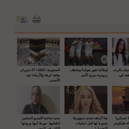
حماه بالرصـ
إيطاليا تقهر هولندا وتخطف
السعودية: الثلاثاء 27 حزيران
قته في
برونزية دوري الأمم
وقفة عرفة والأربعاء عيد
الأضحى
واشنطن : إصابة 22 عسكريا
هنا الزاهد تصدم جمهورها
جديد صاحبة الفيديو المشين
 هليكوبتر
بصورة لها قبل عمليات
لطفليها.. تورط ابنها وزوجها
التجميل!
الثاني في المصر