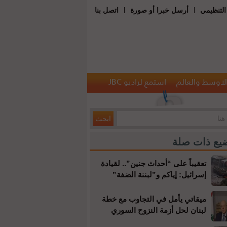
|
|
التنظيمي
أرسل خبرا أو صورة
اتصل بنا
الاوسط والعالم
استمع لراديو JBC
يع ذات صلة
تعقيباً على “أحداث جنين”.. لقيادة
إسرائيل: إياكم و”لبننة الضفة”
ميقاتي يأمل في التجاوب مع خطة
لبنان لحل أزمة النزوح السوري