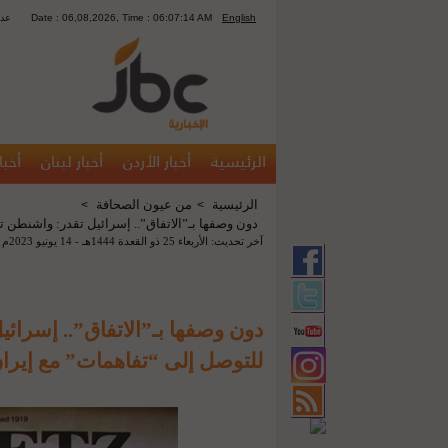
English
Date : 06,08,2026, Time : 06:07:14 AM
1340
الرئيسية
أخبار الأردن
أخبار لبنان
أخبا
الرئيسية
من عيون الصحافة
>
>
دون وصفها بـ”الاتفاق”.. إسرائيل تقدر: واشنطن 
آخر تحديث: الأربعاء 25 ذو القعدة 1444هـ - 14 يونيو 2023م 12:36 ص
دون وصفها بـ”الاتفاق”.. إسرا
للتوصل إلى “تفاهمات” مع إيرا