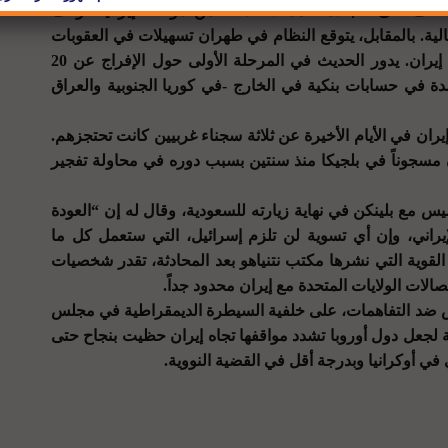
. تقف على الأجندة تفاهمات قد تتضمن موافقة إيرانية لوقف
ية. بالمقابل، يتوقع النظام في طهران تسهيلات في العقوبات
الدولية التي تقودها الولايات المتحدة ضد إيران. يدور الحديث في المرحلة الأولى حول الإفراج عن 20
جمدة في حسابات بنكية في الخارج -في كوريا الجنوبية والعراق
ران في الأيام الأخيرة عن ثلاثة سجناء غربيين كانت تحتجزهم.
 مسجوناً في بلجيكا منذ سنتين بسبب دوره في محاولة تفجير
يس مع بلينكن في نهاية زيارته للسعودية، وقال له إن “العودة
لإيراني، وإن أي تسوية لن تلزم إسرائيل، التي ستعمل كل ما
لقوية التي نشرها مكتب نتنياهو بعد المحادثة، تقدر شخصيات
لات الولايات المتحدة مع إيران محدود جداً.
 ضد التفاهمات، على خلفية السيطرة الديمقراطية في مجلس
ة لجعل دول أوروبا تشدد مواقفها تجاه إيران حظيت بنجاح حتى
في أوكرانيا وبدرجة أقل في القضية النووية.