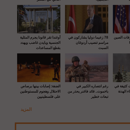
رفات الصين
78 زعيما دوليا يشاركون في
أوغندا تقر قانونا يجرم المثلية
مراسم تنصيب أردوغان
الجنسية وبايدن غاضب ويهدد
السبت
بقطع المساعدات
ت كثيفة في
رغم انتصاره الكبير في
الضفة: إصابات بينها برصاص
ء الهدنة
باخموت.. قائد فاغنر يحذر من
الاحتلال وهجوم للمستوطنين
تبعات خطير
على فلسطينيين
المزيد