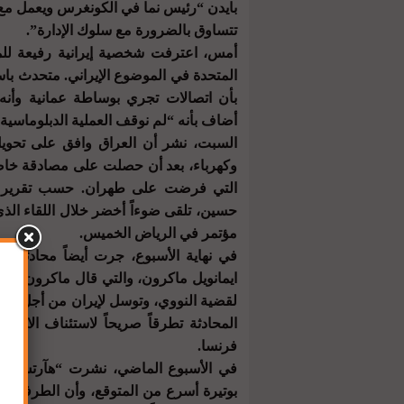
بايدن “رئيس نما في الكونغرس ويعمل مع 
تتساوق بالضرورة مع سلوك الإدارة”.
أمس، اعترفت شخصية إيرانية رفيعة للمر
المتحدة في الموضوع الإيراني. متحدث با
بأن اتصالات تجري بوساطة عمانية وأنه 
أضاف بأنه “لم نوقف العملية الدبلوماسية 
وكهرباء، بعد أن حصلت على مصادقة خاصة 
التي فرضت على طهران. حسب تقرير في و
حسين، تلقى ضوءاً أخضر خلال اللقاء الذي
مؤتمر في الرياض الخميس.
في نهاية الأسبوع، جرت أيضاً محادثة تل
ايمانويل ماكرون، والتي قال ماكرون خلال
لقضية النووي، وتوسل لإيران من أجل تجن
فرنسا.
في الأسبوع الماضي، نشرت “هآرتس” أن ج
بوتيرة أسرع من المتوقع، وأن الطرفين ق