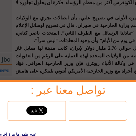
الكونغرس أكثر من معظم الرؤساء. فكرة أن يحاول تجاوزه لا
ة الأولى في تصريح علني، بأن اتصالات تجري مع الولايات
سم وزارة الخارجية في طهران، قال في تصريح لوسائل الإعلام
“تبادلنا الرسائل مع الطرف الثاني”. المتحدث ناصر كناني،
في يوم من الأيام” وأن وجود المحادثات “ليس سراً”.
السبت، نشر أن العراق وافق على تحويل حوالي 2.76 مليار دولار لإيران، كانت مدينة لها مقابل غاز
من الولايات المتحدة لهذه العملية على الرغم من العقوبات
jbc تويتر
كالة الأنباء رويترز، فإن وزير الخارجية العراقي، فؤاد
 أجراه مع وزير الخارجية الأمريكي أنتوني بلينكن، على هامش
cnews
فونية بين الرئيس الإيراني إبراهيم رئيسي والرئيس الفرنسي
تواصل معنا عبر :
ها إن فرنسا وباقي دول أوروبا معنية بـ “إيجاد حل دبلوماسي”
ب القيام بخطوات ستصعد الوضع. وتضمن البيان الإيراني بشأن
المحادثة تطرقاً صريحاً لاستئناف الاتفاق النووي من سنة 2015، والذي غاب عن البيان الذي أصدرته
هاز الأمن الإسرائيلي تولد لديه انطباع بأن الأمور تتحرك
د يتوصلان إلى تفاهمات خلال عدة أسابيع، على الرغم من أنه