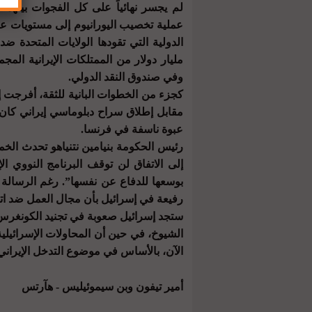
لم يجسر نهائياً على كل الفجوات بينهما
عملية تخصيب اليورانيوم إلى مستويات عال
مليار دولار من الممتلكات الإيرانية الم
وفي صندوق النقد الدولي.
كجزء من الخطوات البانية للثقة، أفرجت إي
مقابل إطلاق سراح دبلوماسي إيراني كان
عبوة ناسفة في فرنسا.
رئيس الحكومة بنيامين نتنياهو تحدث الخم
إلى الاتفاق لن توقف البرنامج النووي ا
بوسعها للدفاع عن نفسها”. رغم الرسالة ا
رفيعة في إسرائيل بأن مجال العمل ضد اتصا
ستجد إسرائيل صعوبة في تجنيد الكونغرس
الشيوخ، في حين أن المحاولات الإسرائيلي
الآن، بالأساس في موضوع التدخل الإيراني 
أمير تيفون وبن سيموئيليس -
هآرتس