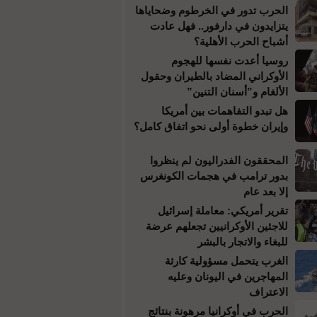
الحرب تدور في الخرطوم وضحاياها
يتزايدون في دارفور.. فهل عادت
أشباح الحرب الأهلية؟
روسيا أعدت نفسها للهجوم
الأوكراني المضاد بالطيران وحقول
الألغام و”أسنان التنين”
هل تبدو التفاهمات بين أمريكا
وإيران خطوة أولى نحو اتفاق كامل؟
المحققون الفدراليون لم ينظروا
بدور ترامب في هجمات الكونغرس
إلا بعد عام
تقرير أمريكي: معاملة إسرائيل
للاجئين الأوكرانيين تجعلهم عرضة
للبغاء والاتجار بالبشر
الغرب يتحمل مسؤولية كارثة
المهاجرين في اليونان وعليه
الاعتراف
الحرب في أوكرانيا مرهونة بنتائج