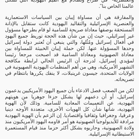
عالمنا الخاص بنا".
والمفارقة هي أن مساواة إيبان بين السياسات الاستعمارية
والعنصرية الإسرائيلية والتقاليد اليهودية كانت ستقابل بالإدانة
المستحقة بوصفها معاداة صريحة للسامية لو قام بطرحها مسؤول
غير إسرائيلي، حيث إن من شأن هذه الحجة توريط جميع اليهود
في أفعال إسرائيل ومُثُلها، والتي ينبغي أن تُعتبر دولة إسرائيل
وحدها المسؤولة عنها. لكن حملة إيبان الخبيثة للمساواة بين
معاداة الصهيونية ومعاداة السامية قد أصبحت مرجعا رئيسا
لمؤيدي إسرائيل، لدرجة أن الرئيس الحالي لرابطة مكافحة
التشهير الأمريكية، وهي من أهم المنظمات اليهودية الصهيونية في
الولايات المتحدة، جيسون غرينبلات، لا ينفك يكررها بانتظام في
تصريحاته.
لكن من الصعب فصل الادعاء بأن جميع اليهود الأمريكيين يدعمون
إسرائيل، أو أن دعمهم لها يشكل جزءا جوهريا من هويتهم
اليهودية، عن التعميمات المعادية للسامية. وذلك لأن الهوية
اليهودية، شأنها شأن كل الهويات الأخرى، متعددة الأوجه دينيا
وعرقيا، وجغرافيا وثقافيا واقتصاديا. إن الزعم بأن الهوية اليهودية
مرادفة للأيديولوجيا الصهيونية هو أمر قاومه اليهود الأمريكيون منذ
ولادة الصهيونية، وحاربوه بشكل أكثر حزما منذ قيام المستعمرة
الاستيطانية الإسرائيلية.