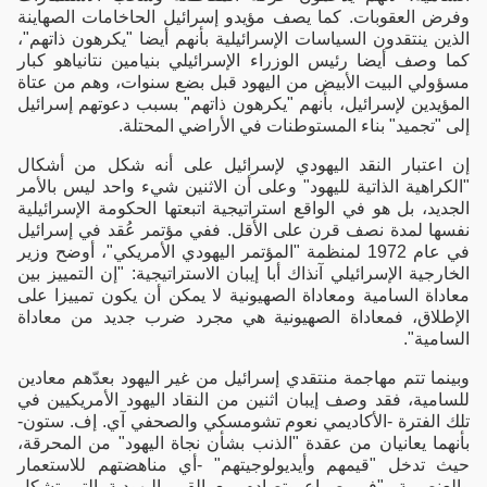
وفرض العقوبات. كما يصف مؤيدو إسرائيل الحاخامات الصهاينة
الذين ينتقدون السياسات الإسرائيلية بأنهم أيضا "يكرهون ذاتهم"،
كما وصف أيضا رئيس الوزراء الإسرائيلي بنيامين نتانياهو كبار
مسؤولي البيت الأبيض من اليهود قبل بضع سنوات، وهم من عتاة
المؤيدين لإسرائيل، بأنهم "يكرهون ذاتهم" بسبب دعوتهم إسرائيل
إلى "تجميد" بناء المستوطنات في الأراضي المحتلة.
إن اعتبار النقد اليهودي لإسرائيل على أنه شكل من أشكال
"الكراهية الذاتية لليهود" وعلى أن الاثنين شيء واحد ليس بالأمر
الجديد، بل هو في الواقع استراتيجية اتبعتها الحكومة الإسرائيلية
نفسها لمدة نصف قرن على الأقل. ففي مؤتمر عُقد في إسرائيل
في عام 1972 لمنظمة "المؤتمر اليهودي الأمريكي"، أوضح وزير
الخارجية الإسرائيلي آنذاك أبا إيبان الاستراتيجية: "إن التمييز بين
معاداة السامية ومعاداة الصهيونية لا يمكن أن يكون تمييزا على
الإطلاق، فمعاداة الصهيونية هي مجرد ضرب جديد من معاداة
السامية".
وبينما تتم مهاجمة منتقدي إسرائيل من غير اليهود بعدّهم معادين
للسامية، فقد وصف إيبان اثنين من النقاد اليهود الأمريكيين في
تلك الفترة -الأكاديمي نعوم تشومسكي والصحفي آي. إف. ستون-
بأنهما يعانيان من عقدة "الذنب بشأن نجاة اليهود" من المحرقة،
حيث تدخل "قيمهم وأيديولوجيتهم" -أي مناهضتهم للاستعمار
والعنصرية- "في صراع وتصادم مع القيم اليهودية التي تشكل