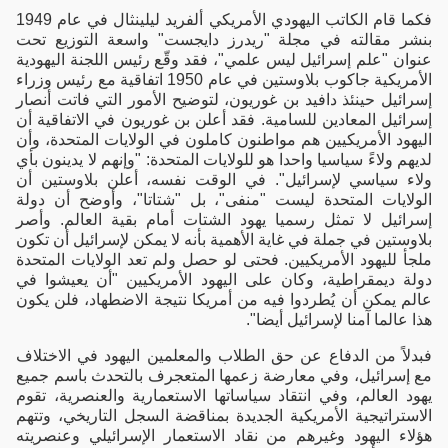
فكما قام الكاتب اليهودي الأمريكي ألفريد ليلينثال في عام 1949
بنشر مقالته في مجلة "ريدرز دايجست" واسعة التوزيع تحت
عنوان "علم إسرائيل ليس علمي"، فقد وقّع رئيس اللجنة اليهودية
الأمريكية جاكوب بلاوستين في عام 1950 اتفاقية مع رئيس وزراء
إسرائيل حينئذ دافيد بن غوريون، لتوضيح الأمور التي فاتت أنصار
إسرائيل المعادين للسامية. فقد أعلن بن غوريون في الاتفاقية أن
اليهود الأمريكيين هم مواطنون كاملون في الولايات المتحدة، وأن
لديهم ولاءً سياسيا واحدا هو للولايات المتحدة: "وإنهم لا يدينون بأي
ولاء سياسي لإسرائيل". في الوقت نفسه، أعلن بلاوستين أن
الولايات المتحدة ليست "منفى"، بل "شتاتا"، وأوضح أن دولة
إسرائيل لا تمثل رسميا يهود الشتات أمام بقية العالم. وأصر
بلاوستين في جملة في غاية الأهمية بأنه لا يمكن لإسرائيل أن تكون
ملجأ لليهود الأمريكيين. فحتى لو حصل ولم تعد الولايات المتحدة
دولة ديمقراطية، وكان على اليهود الأمريكيين "أن يعيشوا في
عالم يمكن أن يُطردوا فيه من أمريكا نتيجة الاضطهاد، فلن يكون
هذا عالما آمنا لإسرائيل أيضا".
فبدلاً من الدفاع عن حق الطلاب والمعلمين اليهود في الاختلاف
مع إسرائيل، وفي معارضة زعمها المتعجرف بالتحدث باسم جميع
يهود العالم، وفي انتقاد سياساتها الاستعمارية والعنصرية، تقوم
الاستراتيجية الأمريكية الجديدة بمناقضة السجل التاريخي، وتتهم
هؤلاء اليهود وغيرهم من نقاد الاستعمار الإسرائيلي وعنصريته