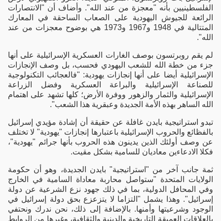
الفلسطينيين بأنه "معجزة من عند الله". وأضاف أن "الانتصارات
الرائعة للجيوش اليهودية على الصعاب الساحقة في المعارك
المتتالية في 1948 و1967 و1973 هي بوضوح معجزات من عند
الله".
لم يقم روبرتسون بوصف الغارات العسكرية الإسرائيلية على أنها
جزء من خطة الله للشعب اليهودي فحسب، بل وصف الإنجازات
الإسرائيلية أيضا على أنها إنجازات يهودية: "فالعجائب التكنولوجية
للصناعة الإسرائيلية والبراعة العسكرية وفضل الزراعة
الإسرائيلية والثمار والزهور ووفرة الأرض؛ كلها تشهد على اهتمام
الله الساهر بهذه الأمة الجديدة وعبقرية هذا الشعب".
تبدو استراتيجية بايدن غافلة عن حقيقة أن إشادة مؤيدي إسرائيل
بالفظائع والحروب الإسرائيلية باعتبارها إنجازات "يهودية" لا تختلف
عن وصف أولئك الذين يدينون هذه الحروب بأنها جرائم "يهودية"،
فكلا الادعاءين معاديان للسامية بشكل مقيت.
ثمة جانب آخر من "استراتيجية" بايدن الجديدة، وهو أن حكومة
الولايات المتحدة "ستواصل محاربة معاداة السامية في الخارج
وفي المحافل الدولية، بما في ذلك جهود نزع الشرعية عن دولة
إسرائيل". وهذا يشمل "التزاما لا يتزعزع بحق دولة إسرائيل في
الوجود وشرعيتها وأمنها. بالإضافة إلى ذلك، نحن ندرك ونحتفي
بالعلاقات العميقة التاريخية والدينية والثقافية، وغيرها من الروابط