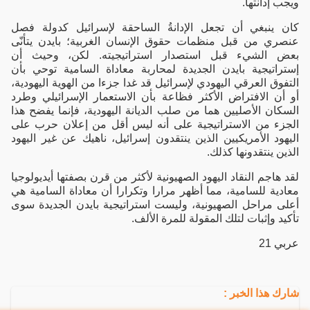
ويجب إدانتها.
كان ينبغي أن تجعل الإدانةُ الساحقة لإسرائيل كدولة فصل
عنصري من قبل منظمات حقوق الإنسان الغربية؛ بايدن يتأنّى
بعض الشيء قبل استصدار استراتيجيته. لكن، وحيث أن
إستراتيجية بايدن الجديدة لمحاربة معاداة السامية توحي بأن
التفوق العرقي اليهودي لإسرائيل قد غدا جزءا من الهوية اليهودية،
أو أن الافتراض الأكثر فظاعة بأن الاستعمار الإسرائيلي وطرد
السكان الأصليين هما من صلب الديانة اليهودية، فإنما يفضح هذا
الجزء من الاستراتيجية على أنه ليس أقل من إعلان حرب على
اليهود الأمريكيين الذين ينتقدون إسرائيل، ناهيك عن غير اليهود
الذين ينتقدونها كذلك.
لقد هاجم النقاد اليهود الصهيونية لأكثر من قرن بصفتها أيديولوجيا
معادية للسامية، مما أظهر مرارا وتكرارا أن معاداة السامية هي
أعلى مراحل الصهيونية، وليست استراتيجية بايدن الجديدة سوى
تأكيد وإثبات لتلك المقولة للمرة الألف.
عربي 21
شارك هذا الخبر :