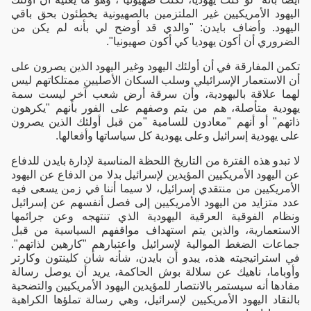
اليهود الأمريكيين غير الملتزمين بالصهيونية يخطئون بحق باقي
اليهود. وأضاف بايدن: "والدي قد أوضح لي بأنه لم يكن من
الضروري أن أكون يهوديا كي أكون صهيونيا".
تكمن المفارقة في أن أولئك اليهود وغير اليهود الذين يصرون على
أن الاستعمار الإسرائيلي وسلب السكان الأصليين ممتلكاتهم ليس
لهما علاقة باليهودية، وأن سرقة أرض شعب آخر ليست سمة
يهودية متأصلة، هم من يتم وصفهم على الفور بأنهم "يكرهون
ذاتهم" أو أنهم "معادون للسامية "من قبل أولئك الذين يصرون
على يهودية إسرائيل وعلى يهودية كل سياساتها وأفعالها.
لا تبدو هذه الفترة من التاريخ اللحظة المناسبة لإدارة بايدن للدفاع
عن اليهود الأمريكيين المؤيدين لإسرائيل بدلا من الدفاع عن اليهود
الأمريكيين من منتقدي إسرائيل، لا سيما أننا في زمن يسعى فيه
عدد متزايد من اليهود الأمريكيين إلى فصل أنفسهم عن إسرائيل
ونظام الفوقية العرقية اليهودية الذي تنتهجه وعن جرائمها
الاستعمارية، والذين يتم استهداف مواقفهم السياسية من قبل
جماعات الضغط الموالية لإسرائيل واعتبارهم "كارهين لذاتهم".
في استراتيجيته هذه، يبدو أن بايدن، شأنه شأن كلينتون وكارتر
وأوباما، ناهيك عن سلالة بوش الحاكمة، يريد أن يوصل رسالة
مفادها أنه سيستمر بالانتصار للمؤيدين اليهود الأمريكيين والتضحية
بالنقاد اليهود الأمريكيين لإسرائيل، وهي رسالة تملؤها الكراهية