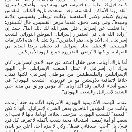
كانت قبل 13 عاما، مع قسيسنا في مهمة دينية". وأضاف كلينتون:
"لقد زرنا الأماكن المقدسة، وقد استعدت تاريخ الكتاب المقدس
وتاريخ كتبكم وكتبي المقدسة. وكانت تربطني بقسيسي علاقة
وطيدة". وفي وقت لاحق، عندما مرض القسيس، قال لكلينتون:
"إذا تخليت عن إسرائيل، فلن يغفر الله لك ذلك أبدا"، حيث إن
"إرادة الله هي في استمرار إسرائيل، الموطن التوراتي لشعب
إسرائيل، إلى الأبد وإلى دهر الداهرين". ولا شك بأن هذه الالتزامات
المسيحية الإنجيلية تجاه إسرائيل قد تحظى برضا العديد من
الصهاينة، ولكنها لا تُرضي بالضرورة جميع اليهود الأمريكيين.
أما باراك أوباما، فمن خلال إعلانه عن حبه الأبدي لإسرائيل، كان
يدرك أن إسرائيل لا تمثل الشعب الإسرائيلي -أي اليهود
الإسرائيليين والفلسطينيين من مواطني إسرائيل- لكنها تمثل،
خلافا لاتفاقية بلاوستين مع بن غوريون، "الشعب اليهودي" في
جميع أنحاء العالم. وقد أكد أوباما: "أنا مؤمن وواثق من مدى حبي
الشديد لإسرائيل والشعب اليهودي".
عندما اتُهمت الأكاديمية اليهودية الأمريكية الألمانية حنة أرندت،
وكانت من المؤيدين الناقدين بعض الشيء لإسرائيل، بأنها لا تكن
"المحبة" للشعب اليهودي، صرّحت، بخلاف أوباما، بأنها لا تحب أي
شعب أو أمة (بمعنى استحالة محبة شعب بأكمله لا تعرف كل فرد
فيه)، بل "أحب أصدقائي فقط". وكي لا يبزه أحد، أعلن جو بايدن
أيضا بأنه "لو كنت يهوديا، لكنت صهيونيا"، وهو ما يعنيه أن أولئك