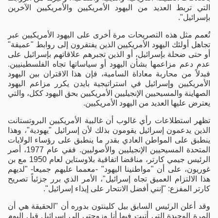
التي تربط العديد من اليهود الأمريكيين والأمريكيين الآخرين
بإسرائيل".
تُعمم مثل هذه التصريحات مرة أخرى على اليهود الأمريكيين عبر
تجاهل أولئك اليهود الأمريكيين الذين يفتقرون إلى روابط "عميقة"
أو حتى ضحلة بإسرائيل، أو الذين تجبرهم علاقاتهم بإسرائيل على
عدم دعم مزاعمها بشأن اليهود أو سياساتها تجاه الفلسطينيين.
فبدلاً من محاربة معاداة السامية، فإن هذا الاقتران بين اليهود
الأمريكيين وإسرائيل في استراتيجية بايدن يكرر مزاعم اليهود
الصهاينة والمسيحيين الإنجيليين الأمريكيين بحق اليهود ككل، والتي
يعترض عليها العديد من اليهود الأمريكيين.
تظهر استطلاعات رأي غالوب أن غالبية الأمريكيين البروتستانت
الذين يدعمون إسرائيل يقومون بذلك لأن إسرائيل "يهودية"، وهذا
ينطبق على المواطن العادي بقدر ما ينطبق على رؤساء الولايات
المتحدة المسيحيين الإنجيليين والأصوليين. ففي عام 1977، أصر
الرئيس جيمي كارتر، مناقضا اتفاقية بلاوستاين لعام 1950 مع بن
غوريون، على أن "مواطنينا اليهود" -معمما عليهم جميعا- "لديهم
هذا الالتزام العميق تجاه إسرائيل"، الأمر الذي برر جزئياً تصريح
كارتر المفزع: "إنني أفضل الانتحار على إيذاء إسرائيل".
وقد أعلن الرئيس السابق بيل كلينتون بدوره أن "الحقيقة هي أن
المرة الوحيدة التي أتيت فيها أنا وزوجتي إلى إسرائيل قبل اليوم