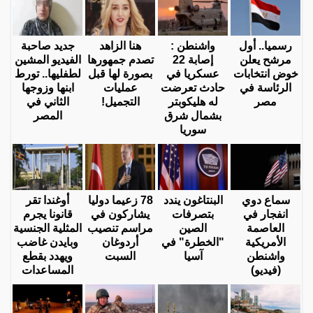
رسميا.. أول
واشنطن :
هنا الزاهد
جديد صاحبة
مرشح يعلن
إصابة 22
تصدم جمهورها
الفيديو المشين
خوض انتخابات
عسكريا في
بصورة لها قبل
لطفليها.. تورط
الرئاسة في
حادث تعرضت
عمليات
ابنها وزوجها
مصر
له هليكوبتر
التجميل!
الثاني في
بشمال شرق
المصر
سوريا
سماع دوي
البنتاغون يندد
78 زعيما دوليا
أوغندا تقر
انفجار في
بتصرفات
يشاركون في
قانونا يجرم
العاصمة
الصين
مراسم تنصيب
المثلية الجنسية
الأمريكية
"الخطرة" في
أردوغان
وبايدن غاضب
واشنطن
آسيا
السبت
ويهدد بقطع
(فيديو)
المساعدات