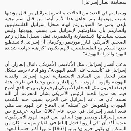
بمضايقة أنصار إسرائيل!
وبينما يتم في العديد من الحالات مناصرة إسرائيل من قبل مؤيديها
بسبب يهوديتها، يتم تجاهل هذا الأمر أيضا من قبل استراتيجية
بايدن. وفي هذا السياق يتم اتهام ضحايا إسرائيل الفلسطينيين
وأنصارهم بأن مقاومتهم لإسرائيل هي بسبب يهوديتها وليس
بسبب سياساتها الاستعمارية والعنصرية. فعلى سبيل المثال، زعم
الصحفي الأمريكي البارز مورتيمر زوكرمان أن إسرائيل لا تستطيع
صنع السلام مع الفلسطينيين، لأنهم يكنون "كراهية جهادية شديدة
لليهود وللدولة اليهودية".
يدعي أنصار إسرائيل، مثل الأكاديمي الأمريكي دانيال إلعازار، أن
إسرائيل قد "تأسست على القيم اليهودية"، وهو ادعاء يربط بشكل
مثير للجدل بين المبادئ الاستعمارية لدولة إسرائيل والديانة
اليهودية والهوية اليهودية. لكن إلعازار ليس وحيدا في طرحه هذا،
فيعتقد آخرون مثل الحاخام الأمريكي إيرفينغ غرينبيرج، الذي أصبح
فيما بعد مديرا للجنة الرئيس الأمريكي بشأن المحرقة، أن الله
نفسه كان قد دعم إسرائيل في الحرب بسبب حبه للشعب
اليهودي، وللتعويض عن "فشله" في الدفاع عن اليهود ضد هتلر.
فبعد انتصار إسرائيل في حرب عام 1967، ساوى غرينبرغ بين
مصير إسرائيل ومصير يهود العالم، بمن فيهم اليهود الأمريكيون،
عندما أكد أن "في أوروبا فشل [الله] في القيام بمهمته.. كان من
الممكن أن يكون حزيران/ يونيو [1967] تدميرا أكثر حسماً للعهد"