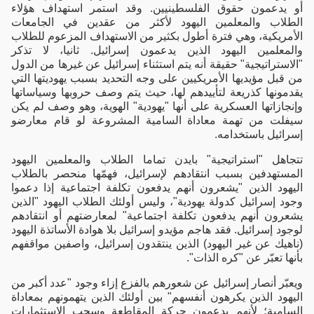
أو يدعمون حقوق الفلسطينيين. وقد استمر استهداف هؤلاء
الطلاب والمعلمين اليهود لأكثر من عقدين في الجامعات
الأمريكية، وهي فترة أطول بكثير من الاستهداف المزعوم للطلاب
والمعلمين اليهود الذين يدعمون إسرائيل. ثانيا، لا تذكر
"الاستراتيجية" حقيقة أنه يتم استثناء إسرائيل عن غيرها من الدول
من قبل مؤيديها الأمريكيين على وجه التحديد بسبب يهوديتها التي
يقدمونها كذريعة لتأييدهم لها، حيث يتم وصف حروبها وسياساتها
وإنجازاتها العسكرية على أنها "يهودية" الهوية، وهو وصف لم يكن
سيفلت من تهمة معاداة السامية المشروعة لو قام معارضو
إسرائيل باستخدامه.
تتجاهل "استراتيجية" بايدن تماما الطلاب والمعلمين اليهود
المستهدفين بسبب انتقادهم لإسرائيل، فهمّها منحصر بالطلاب
اليهود الذين "يشعرون أنهم يدفعون تكلفة اجتماعية إذا دعموا
وجود إسرائيل كدولة يهودية"، وليس أولئك الطلاب اليهود "الذين
يشعرون أنهم يدفعون تكلفة اجتماعية" لمعارضتهم أو انتقادهم
لوجود إسرائيل. فقد هاجم مؤيدو إسرائيل بلا هوادة الأساتذة اليهود
(ناهيك عن غير اليهود) الذين ينتقدون إسرائيل، واصفين مواقفهم
بأنها تعبّر عن "كره الذات".
ويعبّر أنصار إسرائيل عن شعورهم بالفزع إزاء وجود "عدد أكبر من
اليهود الذين يكرهون أنفسهم" بين أولئك الذين يتهمونهم بمعاداة
السامية؛ لأنهم يدعمون حركة المقاطعة وسحب الاستثمارات