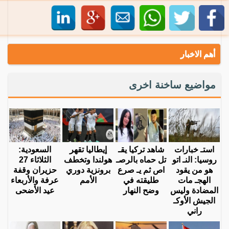
أهم الاخبار
مواضيع ساخنة اخرى
استـ خبارات
شاهد تركيا يقـ
إيطاليا تقهر
السعودية:
روسيا: النـ اتو
تل حماه بالرصـ
هولندا وتخطف
الثلاثاء 27
هو من يقود
اص ثم يـ صرع
برونزية دوري
حزيران وقفة
الهجـ مات
طليقته في
الأمم
عرفة والأربعاء
المضادة وليس
وضح النهار
عيد الأضحى
الجيش الأوكـ
راني