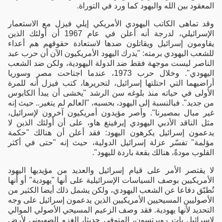
المعقود بين الله واليهود كما ورد في التوراة.
وقد تماهى الكاتب اليهودي الأمريكي إيلي فيزل مع الاستعمار
الإسرائيلي، لدرجة أنه أعلن في عام 1967 أن أولئك الذين
يقاومون إسرائيل ويقاتلون ضدها لاستعادة حقوقهم هم أعداء
للشعب اليهودي برمته: "يدرك اليهود الأمريكيون الآن أن حرب عبد
الناصر ليست موجهة فقط ضد الدولة اليهودية، ولكن ضد الشعب
اليهودي". وخلال حرب 1973، عندما اجتاحت مصر وسوريا
أراضيهما التي احتلتها إسرائيل، لتحريرها، كتب فيزل أنه للمرة
الأولى في حياته منذ بلوغه سن الرشد "يخشى أن يبدأ الكابوس
من جديد". فبالنسبة إلى اليهود، بحسبه، "العالم لم يتغير.. حيث إنه
غير مبال بمصيرنا". وأصر مؤيدون أمريكيون آخرون لإسرائيل،
مثل الناقد الأدبي اليهودي إيرفينغ هاو، على أن أولئك الذين لا
يدعمون إسرائيل يكرهون اليهود: فقد أعلن أن هنالك "حكمة
مؤلمة" تفسّر عزلة إسرائيل الدولية، حيث إنه "حتى في أكثر
القلوب مودةً، هنالك بقعة باردة لليهود".
لا يقتصر الأمر على قيام إسرائيل والعديد من مؤيديها اليهود
الأمريكيين بوصف السياسات الإسرائيلية على أنها "يهودية" أو أنها
تُطبّق دفاعا عن الشعب اليهودي، ولكن يشمل ذلك أيضا الكثير من
الأصوليين المسيحيين الأمريكيين الذين يدعمون إسرائيل على وجه
التحديد لأنها يهودية. فقد وصف الزعيم المسيحي الأصولي الموالي
لإسرائيل بات روبرتسون، المتوفي حديثا، الغزو الصهيوني لأرض