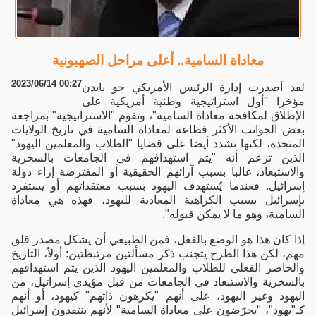
معاداة السامية.. أعلى مراحل الصهيونية
2023/06/14 00:27
لقد أصدرت إدارة الرئيس الأمريكي جو بايدن
مؤخرا "أول استراتيجية وطنية أمريكية على
الإطلاق لمكافحة معاداة السامية"، وتقوم "الاستراتيجية" بمراجعة
بعض الجوانب الأكثر فظاعة لمعاداة السامية في تاريخ الولايات
المتحدة، لكنها تشدد أيضا على قضايا "الطلاب والمعلمين اليهود"
الذين تزعم أنه "يتم استهدافهم في الجامعات بالسخرية
والاستبعاد، غالبا بسبب آرائهم الحقيقية أو المفترضة إزاء دولة
إسرائيل. فعندما يُستهدف اليهود بسبب معتقداتهم أو يستفرد
بإسرائيل بسبب الكراهية المعادية لليهود، فهذه هي معاداة
السامية، وهو ما لا يمكن قبوله".
إذا كان هذا هو الوضع بالفعل، فمن الطبيعي أن يشكل مصدر قلق
مهم، لكن هذا الطرح يتجنب ذكر مسألتين مرتبطتين: أولاً، التاريخ
والحاضر الفعلي للطلاب والمعلمين اليهود الذين يتم استهدافهم
بالسخرية والاستبعاد في الجامعات من قبل مؤيدي إسرائيل، من
اليهود وغير اليهود، على أنهم "يكرهون ذاتهم" كيهود، أو أنهم
كـ"يهود"، "يحرّضون على معاداة السامية" لأنهم ينتقدون إسرائيل