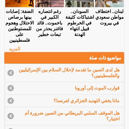
لبنان.. اختطاف
السودان..
رغم انتصاره
الضفة: إصابات
مواطن سعودي
اشتباكات كثيفة
الكبير في
بينها برصاص
في بيروت
في الخرطوم
باخموت.. قائد
الاحتلال وهجوم
قبيل انتهاء
فاغنر يحذر من
للمستوطنين
الهدنة
تبعات خطير
على
فلسطينيين
المزيد
مواضيع ذات صلة
هل لدى الصين ما تقدمه لإحلال السلام بين الإسرائيليين
والفلسطينيين؟
قوارب الموت إلى أوروبا
ماذا يخفي التهديد الجزائري لفرنسا؟
هل الموقف السلبي البريطاني من الصين ضرورة أم
اختيار؟