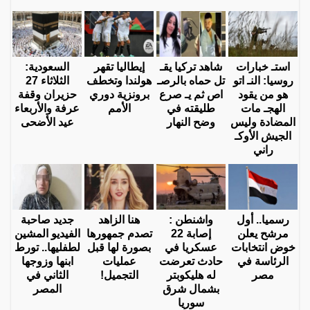
استـ خبارات
شاهد تركيا يقـ
إيطاليا تقهر
السعودية:
روسيا: النـ اتو
تل حماه بالرصـ
هولندا وتخطف
الثلاثاء 27
هو من يقود
اص ثم يـ صرع
برونزية دوري
حزيران وقفة
الهجـ مات
طليقته في
الأمم
عرفة والأربعاء
المضادة وليس
وضح النهار
عيد الأضحى
الجيش الأوكـ
راني
رسميا.. أول
واشنطن :
هنا الزاهد
جديد صاحبة
مرشح يعلن
إصابة 22
تصدم جمهورها
الفيديو المشين
خوض انتخابات
عسكريا في
بصورة لها قبل
لطفليها.. تورط
الرئاسة في
حادث تعرضت
عمليات
ابنها وزوجها
مصر
له هليكوبتر
التجميل!
الثاني في
بشمال شرق
المصر
سوريا