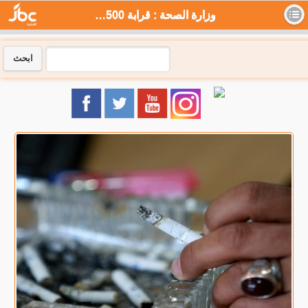
وزارة الصحة : قرابة 9500 وفاة سنويا بسبب التدخين في الأردن - جي بي سي نيوز
ابحث