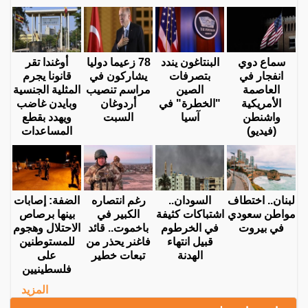
سماع دوي
البنتاغون يندد
78 زعيما دوليا
أوغندا تقر
انفجار في
بتصرفات
يشاركون في
قانونا يجرم
العاصمة
الصين
مراسم تنصيب
المثلية الجنسية
الأمريكية
"الخطرة" في
أردوغان
وبايدن غاضب
واشنطن
آسيا
السبت
ويهدد بقطع
(فيديو)
المساعدات
لبنان.. اختطاف
السودان..
رغم انتصاره
الضفة: إصابات
مواطن سعودي
اشتباكات كثيفة
الكبير في
بينها برصاص
في بيروت
في الخرطوم
باخموت.. قائد
الاحتلال وهجوم
قبيل انتهاء
فاغنر يحذر من
للمستوطنين
الهدنة
تبعات خطير
على
فلسطينيين
المزيد