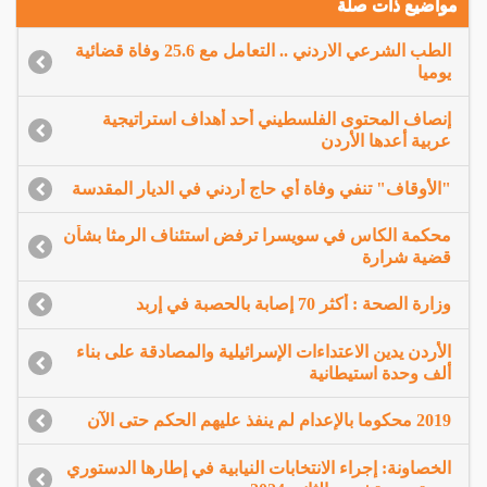
مواضيع ذات صلة
الطب الشرعي الاردني .. التعامل مع 25.6 وفاة قضائية
يوميا
إنصاف المحتوى الفلسطيني أحد أهداف استراتيجية
عربية أعدها الأردن
"الأوقاف" تنفي وفاة أي حاج أردني في الديار المقدسة
محكمة الكاس في سويسرا ترفض استئناف الرمثا بشأن
قضية شرارة
وزارة الصحة : أكثر 70 إصابة بالحصبة في إربد
الأردن يدين الاعتداءات الإسرائيلية والمصادقة على بناء
ألف وحدة استيطانية
2019 محكوما بالإعدام لم ينفذ عليهم الحكم حتى الآن
الخصاونة: إجراء الانتخابات النيابية في إطارها الدستوري