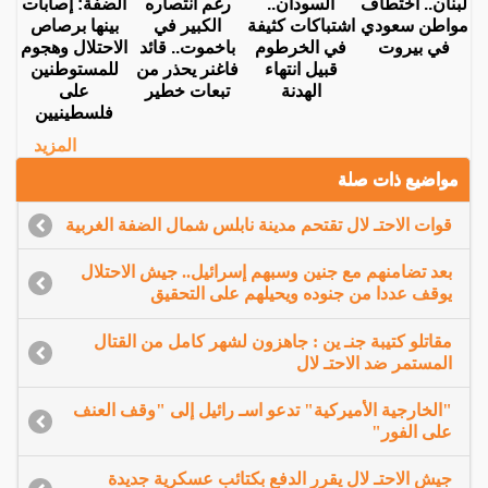
لبنان.. اختطاف
السودان..
رغم انتصاره
الضفة: إصابات
مواطن سعودي
اشتباكات كثيفة
الكبير في
بينها برصاص
في بيروت
في الخرطوم
باخموت.. قائد
الاحتلال وهجوم
قبيل انتهاء
فاغنر يحذر من
للمستوطنين
الهدنة
تبعات خطير
على
فلسطينيين
المزيد
مواضيع ذات صلة
قوات الاحتـ لال تقتحم مدينة نابلس شمال الضفة الغربية
بعد تضامنهم مع جنين وسبهم إسرائيل.. جيش الاحتلال
يوقف عددا من جنوده ويحيلهم على التحقيق
مقاتلو كتيبة جنـ ين : جاهزون لشهر كامل من القتال
المستمر ضد الاحتـ لال
"الخارجية الأميركية" تدعو اسـ رائيل إلى "وقف العنف
على الفور"
جيش الاحتـ لال يقرر الدفع بكتائب عسكرية جديدة