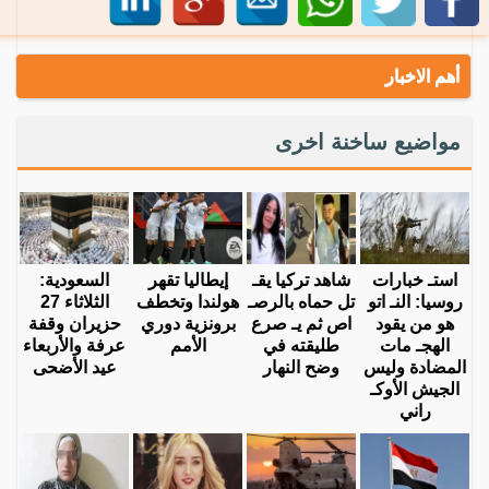
أهم الاخبار
مواضيع ساخنة اخرى
استـ خبارات
شاهد تركيا يقـ
إيطاليا تقهر
السعودية:
روسيا: النـ اتو
تل حماه بالرصـ
هولندا وتخطف
الثلاثاء 27
هو من يقود
اص ثم يـ صرع
برونزية دوري
حزيران وقفة
الهجـ مات
طليقته في
الأمم
عرفة والأربعاء
المضادة وليس
وضح النهار
عيد الأضحى
الجيش الأوكـ
راني