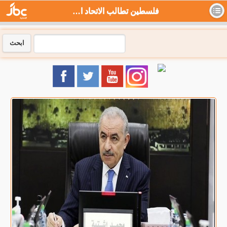
فلسطين تطالب الاتحاد الأوروبي بمنع دخول بضائع المستوطنات - جي بي سي نيوز
ابحث