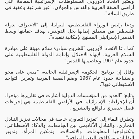
ويعتبر الاتحاد الأوروبي المستوطنات الإسرائيلية المقامة على
أراضي الضفة الغربية والقدس والجولان، "غير شرعية وعقبة في
طريق السلام".
ودعا رئيس الوزراء الفلسطيني، ليتوانيا، إلى "الاعتراف بدولة
فلسطين من منطلق إيمانها بحل الدولتين، بهدف حمايتها وسط
التدمير الإسرائيلي الممنهج لإمكانية تنفيذه".
كما دعا الاتحاد الأوروبي "للخروج بمبادرة سلام مبينة على مبادرة
السلام العربية، لإنهاء الاحتلال وإقامة الدولة الفلسطينية على
حدود عام 1967 وعاصمتها القدس".
وقال إن برنامج الحكومة الإسرائيلية الحالية، "مبني على محو
واستباحة حدود عام 1967 وضم الضفة الغربية وتعزيز التواجد
الاستيطاني فيها".
وتابع: "العديد من المؤسسات الدولية أشارت في تقاريرها مؤخرا،
أن الإجراءات الإسرائيلية في الأراضي الفلسطينية هي إجراءات
فصل عنصري بالواقع والتشريع".
وتطرق اللقاء إلى "تعزيز التعاون، خاصة في مجالات تعزيز التبادل
التجاري، والتبادل الأكاديمي بين الجامعات، والذكاء الاصطناعي،
وتكنولوجيا المعلومات، والاتصالات، وتمكين المرأة، وتدوير
النفايات، ومكافحة التغير المناخي".