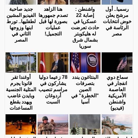
رسميا.. أول
واشنطن :
هنا الزاهد
جديد صاحبة
مرشح يعلن
إصابة 22
تصدم جمهورها
الفيديو المشين
خوض انتخابات
عسكريا في
بصورة لها قبل
لطفليها.. تورط
الرئاسة في
حادث تعرضت
عمليات
ابنها وزوجها
مصر
له هليكوبتر
التجميل!
الثاني في
بشمال شرق
المصر
سوريا
سماع دوي
البنتاغون يندد
78 زعيما دوليا
أوغندا تقر
انفجار في
بتصرفات
يشاركون في
قانونا يجرم
العاصمة
الصين
مراسم تنصيب
المثلية الجنسية
الأمريكية
"الخطرة" في
أردوغان
وبايدن غاضب
واشنطن
آسيا
السبت
ويهدد بقطع
(فيديو)
المساعدات