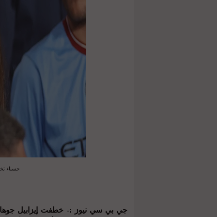
حسناء تخط
جي بي سي نيوز :- خطفت إيزابيل جوهانسن