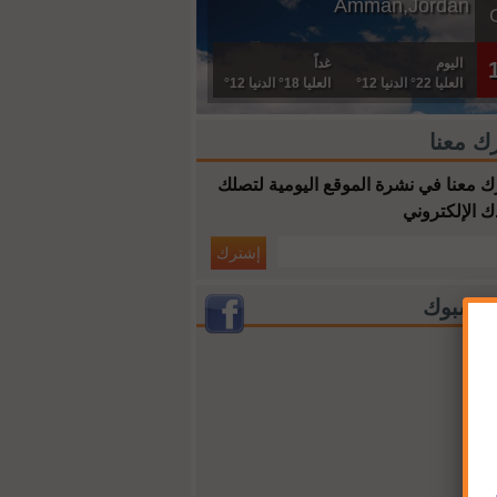
Amman,Jordan
اليوم
غداً
العليا 22° الدنيا 12°
العليا 18° الدنيا 12°
ك معنا
 معنا في نشرة الموقع اليومية لتصلك
ك الإلكتروني