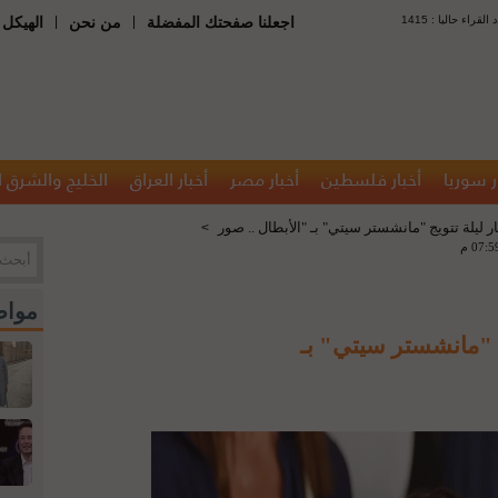
 : عدد القراء حاليا
|
|
اجعلنا صفحتك المفضلة
من نحن
الهيكل 
ر سوريا
أخبار فلسطين
أخبار مصر
أخبار العراق
الخليج والشرق 
ليلة تتويج "مانشستر سيتي" بـ "الأبطال .. صور
>
مواض
 "مانشستر سيتي" بـ