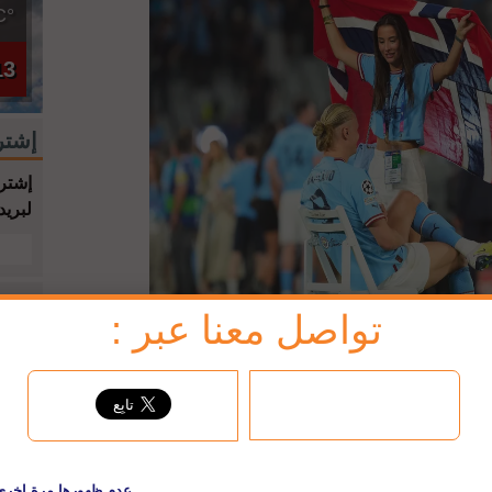
°C
13
إشتر
إشترك
لبريد
jbc فيسبوك
تواصل معنا عبر :
 حذفت كل حساباتها على مواقع التواصل الاجتماعي لضمان
لعادة أمام إنتر ميلان، وبعد هذا الفوز أصبح مانشستر سيتي ثاني
نشستر يونايتد. (أخبار الآن)