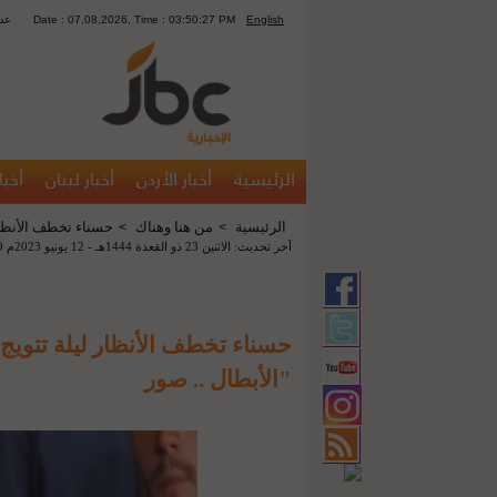
English
Date : 07,08,2026, Time : 03:50:27 PM
1415
الرئيسية
أخبار الأردن
أخبار لبنان
أخبا
الرئيسية
من هنا وهناك
حسناء تخطف الأنظار 
>
>
آخر تحديث: الاثنين 23 ذو القعدة 1444هـ - 12 يونيو 2023م 07:59 م
حسناء تخطف الأنظار ليلة تتويج
"الأبطال .. صور