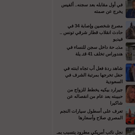
في أول مقابله بعد سجنه.. ألفيس
يخرج عن صمته
مصرع شخصين وإصابة 34 في
حادث انقلاب قطار شرقي تونس ..
فيديو
مذبـ حة داخل سجن للنساء في
هندوراس تخلف 41 قتـ يلة
شاهد ردة فعل أب تجاه ابنته في
حفل تخرجها بمرتبة الشرف في
السعودية
جيرارد بيكيه يخطط للزواج من
حبيبته بعد عام من انفصاله عن
شاكيرا
تعرف على أسطول سيارات النجم
المصري صلاح وأسعارها
نجل نائب أمريكي مطرود يتسبب بمـ