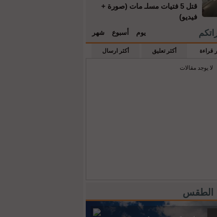
قتل 5 فتيات مسلـ مات (صورة +
فيديو)
راتكم
يوم
أسبوع
شهر
ر قراءة
أكثر تعليق
أكثر ارسال
لا يوجد مقالات
 الطقس