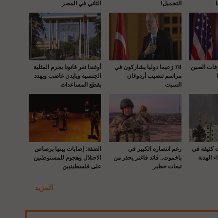
التجميل!
الثاني في المصر
رفات الصين
78 زعيما دوليا يشاركون في
أوغندا تقر قانونا يجرم المثلية
مراسم تنصيب أردوغان
الجنسية وبايدن غاضب ويهدد
السبت
بقطع المساعدات
ت كثيفة في
رغم انتصاره الكبير في
الضفة: إصابات بينها برصاص
ء الهدنة
باخموت.. قائد فاغنر يحذر من
الاحتلال وهجوم للمستوطنين
تبعات خطير
على فلسطينيين
المزيد