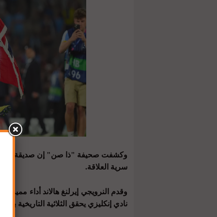
وكشفت صحيفة "ذا صن" إن صديقة اللاعب
سرية العلاقة.
وقدم النرويجي إيرلنغ هالاند أداء مميز كا
نادي إنكليزي يحقق الثلاثية التاريخية بعد ما