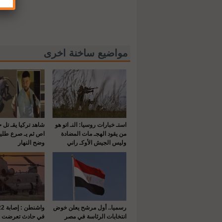
مواضيع ساخنة اخرى
استـ خبارات روسيا: النـ اتو هو
شاهد تركيا يقـ تل 
من يقود الهجـ مات المضادة
اص ثم يـ صرع طلي
وليس الجيش الأوكـ راني
وضح النهار
رسميا.. أول مرشح يعلن خوض
انتخابات الرئاسة في مصر
في حادث تعرضت له