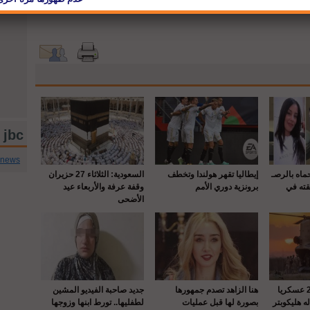
jbc تويتر
cnews
حماه بالرصـ
إيطاليا تقهر هولندا وتخطف
السعودية: الثلاثاء 27 حزيران
قته في
برونزية دوري الأمم
وقفة عرفة والأربعاء عيد
الأضحى
واشنطن : إصابة 22 عسكريا
هنا الزاهد تصدم جمهورها
جديد صاحبة الفيديو المشين
 هليكوبتر
بصورة لها قبل عمليات
لطفليها.. تورط ابنها وزوجها