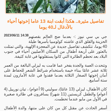
تفاصيل مثيرة.. هكذا أبقت ابنة 13 عاما إخوتها أحياء
بالأدغال لـ40 يوما
2023/06/11 14:38
جي بي سي نيوز :- بعدما ضج العالم بقصتهم
الحزينة والقلق الذي عاشته كولومبيا بأسرها طيلة
40 يوما، تتكشف تفاصيل جديدة عن المعجزة الإلهية، والتي تمثلت
بالعثور على أربعة أطفال من السكان الأصليين أحياء في جنوب
البلاد بعد تحطم الطائرة التي كانوا يستقلونها في غابة كثيفة.
وتتحدث العمة والجدة بفخر عما قامت به ليزلي البالغة من العمر
ثلاثة عشر عامًا ببناء خيمة باستخدام شرائط الشعر للحفاظ على
أمان إخوتها الصغار الثلاثة بعدما فقدوا في غابة الأمازون لمدة
ستة أسابيع.
كان الأطفال، ليزلي (13 عامًا)، سوليني (9 أعوام) ، تيان نورييل (4
أعوام) والطفل كريستين (11 شهرا) يسافرون في طائرة صغيرة
في الأول من مايو عندما تحطمت.
أسفر الحادث عن مقتل كل من كان على متنها، والدة الأطفال