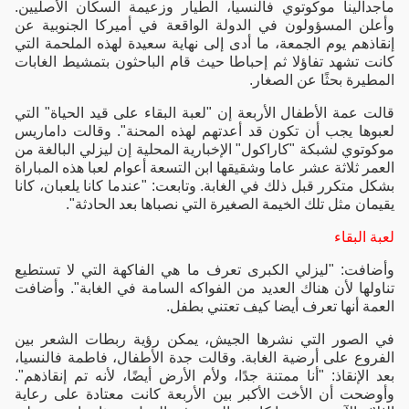
ماجدالينا موكوتوي فالنسيا، الطيار وزعيمة السكان الأصليين.
وأعلن المسؤولون في الدولة الواقعة في أميركا الجنوبية عن
إنقاذهم يوم الجمعة، ما أدى إلى نهاية سعيدة لهذه الملحمة التي
كانت تشهد تفاؤلا ثم إحباطا حيث قام الباحثون بتمشيط الغابات
المطيرة بحثًا عن الصغار.
قالت عمة الأطفال الأربعة إن "لعبة البقاء على قيد الحياة" التي
لعبوها يجب أن تكون قد أعدتهم لهذه المحنة". وقالت داماريس
موكوتوي لشبكة "كاراكول" الإخبارية المحلية إن ليزلي البالغة من
العمر ثلاثة عشر عاما وشقيقها ابن التسعة أعوام لعبا هذه المباراة
بشكل متكرر قبل ذلك في الغابة. وتابعت: "عندما كانا يلعبان، كانا
يقيمان مثل تلك الخيمة الصغيرة التي نصباها بعد الحادثة".
لعبة البقاء
وأضافت: "ليزلي الكبرى تعرف ما هي الفاكهة التي لا تستطيع
تناولها لأن هناك العديد من الفواكه السامة في الغابة". وأضافت
العمة أنها تعرف أيضا كيف تعتني بطفل.
في الصور التي نشرها الجيش، يمكن رؤية ربطات الشعر بين
الفروع على أرضية الغابة. وقالت جدة الأطفال، فاطمة فالنسيا،
بعد الإنقاذ: "أنا ممتنة جدًا، ولأم الأرض أيضًا، لأنه تم إنقاذهم".
وأوضحت أن الأخت الأكبر بين الأربعة كانت معتادة على رعاية