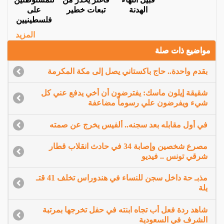
الهدنة
تبعات خطير
على
فلسطينيين
المزيد
مواضيع ذات صلة
بقدم واحدة.. حاج باكستاني يصل إلى مكة المكرمة
شقيقة إيلون ماسك: يفترضون أن أخي يدفع عني كل
شيء ويفرضون علي رسوماً مضاعفة
في أول مقابله بعد سجنه.. ألفيس يخرج عن صمته
مصرع شخصين وإصابة 34 في حادث انقلاب قطار
شرقي تونس .. فيديو
مذبـ حة داخل سجن للنساء في هندوراس تخلف 41 قتـ
يلة
شاهد ردة فعل أب تجاه ابنته في حفل تخرجها بمرتبة
الشرف في السعودية