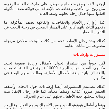
ليجدوا لاحقا بعض متعلقاتهم مبعثرة على طرقات الغابة الوعرة،
مثل زوج من الأحذية وحفاضات، بالإضافة إلى فواكه نصف مأكولة
اقتاتوا عليها خلال رحلة نجاتهم وسط الغابة.
كما رأوا آثار الأقدام والحفاضات والفاكهة نصف المأكولة، ما
دفعهم للتأكد بأنهم كانوا على المسار الصحيح في رحلة البحث عن
التائهين الصغار.
كذلك وجد رجال الإنقاذ، بدعم من كلاب البحث، ملاجئ مرتجلة
مصنوعة من نباتات الغابة.
منشورات وإرشادات
لكن خوفاً من استمرار تجول الأطفال وزيادة صعوبة تحديد
مكانهم، ألقت القوات الجوية 10000 نشرة في الغابة بتعليمات
باللغة الإسبانية ولغة الأطفال الأصلية، وطلبت منهم البقاء في
مكانهم.
كذلك تضمنت المنشورات أيضاً إرشادات حول النجاة، وأسقط
الجيش طروداً غذائية ومياهاً معبأة. كما قام رجال الإنقاذ ببث
رسالة سجلتها جدة الأطفال تحثهم على عدم التحرك.
ويتعلم أطفال هويتوتو الصيد وصيد الأسماك وجمع الثمار، وقال جد