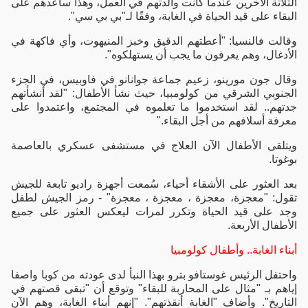
الثلاثة الآخرين عندما كانت والدتهم في العمل، وهذا ساعدهم على
البقاء على قيد الحياة في الغابة، وفقًا لـ"بي بي سي".
وقالت فالنسيا: "أعطتهم الدقيق وخبز المنيهوت، وأي فاكهة في
الأدغال، وهم يعرفون ما يجب أن يستهلكوه".
وقال جون مورينو، زعيم جماعة جوانانو في فاوبيس، في الجزء
الجنوبي الشرقي من كولومبيا، حيث نشأ الأطفال: "لقد أنشأتهم
جدتهم.. لقد استخدموا ما تعلموه في المجتمع، واعتمدوا على
معرفة أسلافهم من أجل البقاء."
ويتلقى الأطفال الآن العلاج في مستشفى عسكري بالعاصمة
بوغوتا.
بعد العثور على الأشقاء أحياء، سُمعت أجهزة راديو تابعة للجيش
تقول: "معجزة، معجزة ، معجزة ، معجزة" - رمز الجيش لطفل
وجد على قيد الحياة وتكرر لمرات ليعكس العثور على جميع
الأطفال الأربعة.
أبناء الغابة.. وأطفال كولومبيا
واحتفل الرئيس غوستافو بترو بهذا النبأ لدى عودته من كوبا واصفا
إياهم بـ "مثال على المحاربة للبقاء" وتوقع أن "تبقى قصتهم في
التاريخ". وأضاف "الغابة أنقذتهم". "إنهم أبناء الغابة، وهم الآن