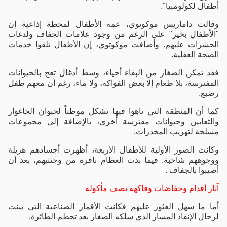
أطفال لكولومبيا".
وقالت داماريس موكوتوي، عمة الأطفال لمحطة إذاعية إن
"الأطفال بخير" على الرغم من وجود علامات الجفاف ولدغات
الحشرات عليهم. وأضافت موكوتوي، إن الأطفال تلقوا خدمات
الصحة العقلية.
فقد تمكن الصغار من البقاء أحياء، وسط أدغال تعج بالحيوانات
المفترسة، بلا طعام إلا بعض الفواكه، ولا ماء، رغم أن معهم طفل
رضيع.
كما أن المنطقة التي تاهوا فيها تشكل موطناً لحيوان الجاغوار
والثعابين وحيوانات مفترسة أخرى، بالإضافة إلى مجموعات
مسلحة لتهريب المخدرات.
وكانت الصور الأولية للأطفال الأربعة، أظهرت أجسادهم هزيلة
ووجوههم شاحبة. فيما بدت العظام نافرة من وجنتيهم، بعد أن
أصيبوا بالجفاف .
آثار أقدام وحفاضات وفاكهة نصف مأكولة
أما ما سهل العثور عليهم فكانت الأقمار الصناعية التي بينت
لرجال الإنقاذ المسار الذي سلكه الصغار بعد تحطم الطائرة.