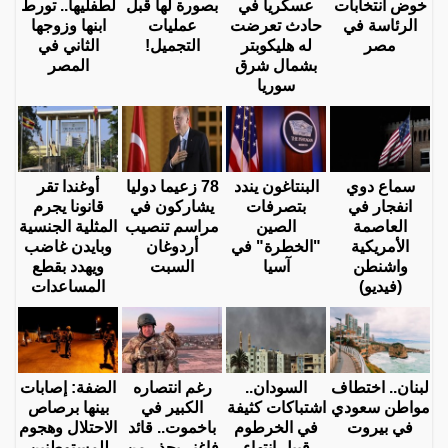
خوض انتخابات
عسكريا في
بصورة لها قبل
لطفليها.. تورط
الرئاسة في
حادث تعرضت
عمليات
ابنها وزوجها
مصر
له هليكوبتر
التجميل!
الثاني في
بشمال شرق
المصر
سوريا
سماع دوي
البنتاغون يندد
78 زعيما دوليا
أوغندا تقر
انفجار في
بتصرفات
يشاركون في
قانونا يجرم
العاصمة
الصين
مراسم تنصيب
المثلية الجنسية
الأمريكية
"الخطرة" في
أردوغان
وبايدن غاضب
واشنطن
آسيا
السبت
ويهدد بقطع
(فيديو)
المساعدات
لبنان.. اختطاف
السودان..
رغم انتصاره
الضفة: إصابات
مواطن سعودي
اشتباكات كثيفة
الكبير في
بينها برصاص
في بيروت
في الخرطوم
باخموت.. قائد
الاحتلال وهجوم
قبيل انتهاء
فاغنر يحذر من
للمستوطنين