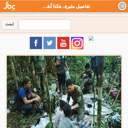
تفاصيل مثيرة.. هكذا أبقت ابنة 13 عاما إخوتها أحياء بالأدغال لـ40 يوما - جي بي سي نيوز
ابحث