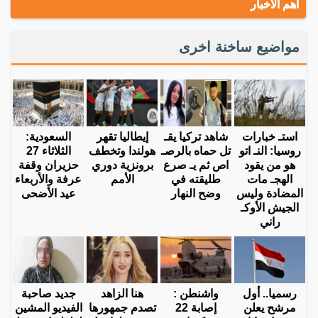
أهم الاخبار
مواضيع ساخنة اخرى
استـ خبارات
شاهد تركيا يقـ
إيطاليا تقهر
السعودية:
روسيا: النـ اتو
تل حماه بالرصـ
هولندا وتخطف
الثلاثاء 27
هو من يقود
اص ثم يـ صرع
برونزية دوري
حزيران وقفة
الهجـ مات
طليقته في
الأمم
عرفة والأربعاء
المضادة وليس
وضح النهار
عيد الأضحى
الجيش الأوكـ
راني
رسميا.. أول
واشنطن :
هنا الزاهد
جديد صاحبة
مرشح يعلن
إصابة 22
تصدم جمهورها
الفيديو المشين