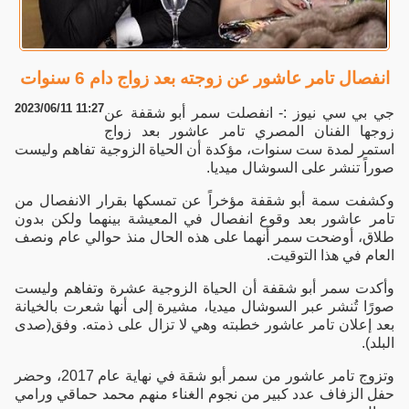
انفصال تامر عاشور عن زوجته بعد زواج دام 6 سنوات
2023/06/11 11:27
جي بي سي نيوز :- انفصلت سمر أبو شقفة عن
زوجها الفنان المصري تامر عاشور بعد زواج
استمر لمدة ست سنوات، مؤكدة أن الحياة الزوجية تفاهم وليست
صوراً تنشر على السوشال ميديا.
وكشفت سمة أبو شقفة مؤخراً عن تمسكها بقرار الانفصال من
تامر عاشور بعد وقوع انفصال في المعيشة بينهما ولكن بدون
طلاق، أوضحت سمر أنهما على هذه الحال منذ حوالي عام ونصف
العام في هذا التوقيت.
وأكدت سمر أبو شقفة أن الحياة الزوجية عشرة وتفاهم وليست
صورًا تُنشر عبر السوشال ميديا، مشيرة إلى أنها شعرت بالخيانة
بعد إعلان تامر عاشور خطبته وهي لا تزال على ذمته. وفق(صدى
البلد).
وتزوج تامر عاشور من سمر أبو شقة في نهاية عام 2017، وحضر
حفل الزفاف عدد كبير من نجوم الغناء منهم محمد حماقي ورامي