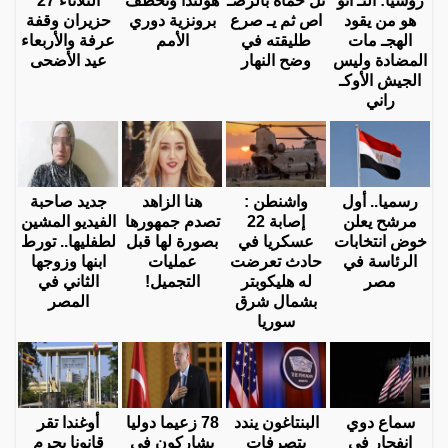
روسيا: النـ اتو
تل حماه بالرصـ
هولندا وتخطف
الثلاثاء 27
هو من يقود
اص ثم يـ صرع
برونزية دوري
حزيران وقفة
الهجـ مات
طليقته في
الأمم
عرفة والأربعاء
المضادة وليس
وضح النهار
عيد الأضحى
الجيش الأوكـ
راني
رسميا.. أول
واشنطن :
هنا الزاهد
جديد صاحبة
مرشح يعلن
إصابة 22
تصدم جمهورها
الفيديو المشين
خوض انتخابات
عسكريا في
بصورة لها قبل
لطفليها.. تورط
الرئاسة في
حادث تعرضت
عمليات
ابنها وزوجها
مصر
له هليكوبتر
التجميل!
الثاني في
بشمال شرق
المصر
سوريا
سماع دوي
البنتاغون يندد
78 زعيما دوليا
أوغندا تقر
انفجار في
بتصرفات
يشاركون في
قانونا يجرم