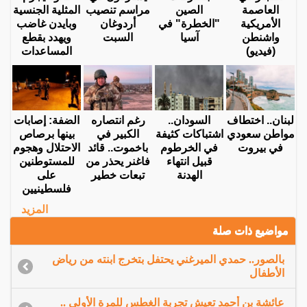
العاصمة
الصين
مراسم تنصيب
المثلية الجنسية
الأمريكية
"الخطرة" في
أردوغان
وبايدن غاضب
واشنطن
آسيا
السبت
ويهدد بقطع
(فيديو)
المساعدات
لبنان.. اختطاف
السودان..
رغم انتصاره
الضفة: إصابات
مواطن سعودي
اشتباكات كثيفة
الكبير في
بينها برصاص
في بيروت
في الخرطوم
باخموت.. قائد
الاحتلال وهجوم
قبيل انتهاء
فاغنر يحذر من
للمستوطنين
الهدنة
تبعات خطير
على
فلسطينيين
المزيد
مواضيع ذات صلة
بالصور.. حمدي الميرغني يحتفل بتخرج ابنته من رياض
الأطفال
عائشة بن أحمد تعيش تجربة الغطس للمرة الأولى ..