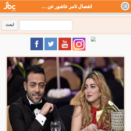
انفصال تامر عاشور عن زوجته بعد زواج دام 6 سنوات - جي بي سي نيوز
ابحث