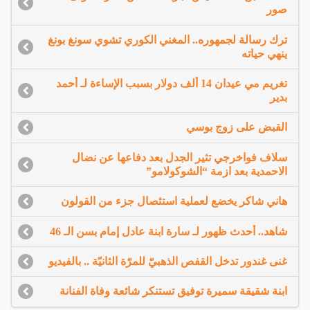
صور
ترك رسالة لجمهوره.. المغني الكوري تشوي سونغ بونغ
ينهي حياته
تغريم مي عيدان 14 ألف دولار بسبب الإساءة لـ أحمد
بدير
القبض على زوج بوسي
سلاف فواخرجي تثير الجدل بعد دفاعها عن نضال
الاحمدية بعد ازمة “الشوكولامو”
هاني شاكر يخضع لعملية استئصال جزء من القولون
شاهد.. أحدث ظهور لـ سارة ابنة عادل إمام بسن الـ 46
غنى غندور تدخل القفص الذهبيّ للمرّة الثانيّة .. بالفيديو
ابنة شقيقة سميرة توفيق تستنكر شائعة وفاة الفنانة