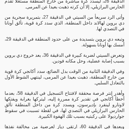
الدقيقة 26، ليسدد كرة مباشرة من خارج المنطقة مستغلا تقدم
الحارس البرازيلي، إلا أن كرته ذهبت بعيدا عن المرمى.
وأتى الرد سريعأ من السيتي في الدقيقة 27، بتمريرة سحرية من
دي بروين لهالاند داخل المنطقة، الذي سدد كرة قوية، تألق أونانا
في التصدي لها.
وتبعه دي بروين بتسديدة من على حدود المنطقة في الدقيقة 29،
أمسك بها أونانا بسهولة.
وتعرض السيتي لضربة كبيرة في الدقيقة 36، بعد خروج دي بروين
بسبب إصابة عضلية، وحل مكانه فودين.
وفي الدقيقة الثانية من الوقت بدل الضائع، سدد أكانجي كرة قوية
من خارج المنطقة، ذهبت بعيدا عن المرمى، لينتهي الشوط الأول
بالتعادل السلبي.
وأهدر إنتر فرصة محققة لافتتاح التسجيل في الدقيقة 58، بعدما
أخطأ أكانجي في تقدير كرة ممررة إليه، ليتركها بغرابة ويفتكها
لاوتارو لينفرد بإديرسون، ويسدد كرة من داخل المنطقة تألق
الحارس البرازيلي في التصدي لها، في لقطة تسببت في سقوط
جوارديولا على ركبتيه بسبب تلك الهفوة الكبيرة.
وبعدها في الدقيقة 60، ارتقى دياز لعرضية من مخالفة نفذها