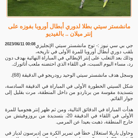
مانشستر سيتي بطلا لدوري أبطال أوروبا بفوزه على
إنتر ميلان .. بالفيديو
2023/06/11 00:08
جي بي سي نيوز :- توج مانشستر سيتي الإنجليزي
بلقب دوري أبطال أوروبا للمرة الأولى في تاريخه،
وذلك بعد التغلب على إنتر الإيطالي في المباراة النهائية بهدف دون
رد، مساء اليوم السبت، في اللقاء الذي احتضنه ملعب أتاتورك.
وسجل هدف مانشستر سيتي الوحيد رودريجو في الدقيقة (68).
شكل السيتي الخطورة الأولى في المباراة في الدقيقة السادسة،
بتسديدة مقوسة من برناردو من داخل المنطقة، مرت بقليل إلى
جوار القائم.
هدأت المباراة في الدقائق التالية، ومن ثم ظهر إنتر هجوميا للمرة
الأولى في اللقاء في الدقيقة 20، بتسديدة من بروزوفيتش من
خارج المنطقة، ذهبت بعيدا عن المرمى.
وحاول باريلا استغلال خطأ في تمرير الكرة من إديرسون لدياز في