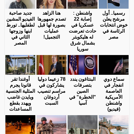
رسميا.. أول
واشنطن :
هنا الزاهد
جديد صاحبة
مرشح يعلن
إصابة 22
تصدم جمهورها
الفيديو المشين
خوض انتخابات
عسكريا في
بصورة لها قبل
لطفليها.. تورط
الرئاسة في
حادث تعرضت
عمليات
ابنها وزوجها
مصر
له هليكوبتر
التجميل!
الثاني في
بشمال شرق
المصر
سوريا
سماع دوي
البنتاغون يندد
78 زعيما دوليا
أوغندا تقر
انفجار في
بتصرفات
يشاركون في
قانونا يجرم
العاصمة
الصين
مراسم تنصيب
المثلية الجنسية
الأمريكية
"الخطرة" في
أردوغان
وبايدن غاضب
واشنطن
آسيا
السبت
ويهدد بقطع
(فيديو)
المساعدات