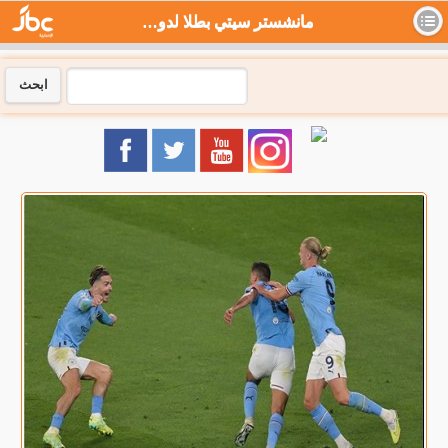
مانشستر سيتي بطلا لدوري أبطال أوروبا بفوزه على إنتر ميلان .. بالفيديو - جي بي سي نيوز
ابحث