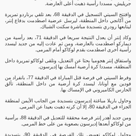
جريليش، مسددا رأسية ذهبت أعلى العارضة.
وافتتح السيتي التسجيل في الدقيقة 68، بعد تلقي برناردو تمريرة
من أكانجي داخل المنطقة، ليرسل عرضية اصطدمت بدفاع إنتر،
ليتابعها رودري بتسديدة مباشرة سكنت الشباك.
وكاد إنتر أن يعدل النتيجة سريعا في الدقيقة 71، بعد رأسية من
ديماركو اصطدمت بالعارضة، ومن ثم عادت إليه من جديد ليسدد
رأسية أخرى اصطدمت بقدم لوكاكو أمام المرمى.
واستفاق إنتر هجوميا بحثا عن التعديل، وتلقى لوكاكو تمريرة داخل
المنطقة، مسددا كرة أرضية أمسك بها إديرسون.
وفرط السيتي في فرصة قتل المباراة في الدقيقة 77، بانفراد من
فودين مع أونانا، ليسدد كرة أرضية من داخل المنطقة، تألق
الحارس الكاميروني في الإمساك بها.
وحاول باريلا مباغتة إديرسون بتسديدة من الجانب الأيمن لمنطقة
الجزاء في الدقيقة 80، إلا أن كرته ذهبت بعيدا عن المرمى.
ومن جديد أهدر إنتر فرصة محققة للتعديل في الدقيقة 88، برأسية
من لوكاكو أبعدها إديرسون بصعوبة من على خط المرمى.
وحاول لوكاكو تعويض تلك الفرصة في الدقيقة 90، بتسديدة