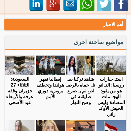
أهم الاخبار
مواضيع ساخنة اخرى
استـ خبارات
شاهد تركيا يقـ
إيطاليا تقهر
السعودية:
روسيا: النـ اتو
تل حماه بالرصـ
هولندا وتخطف
الثلاثاء 27
هو من يقود
اص ثم يـ صرع
برونزية دوري
حزيران وقفة
الهجـ مات
طليقته في
الأمم
عرفة والأربعاء
المضادة وليس
وضح النهار
عيد الأضحى
الجيش الأوكـ
راني