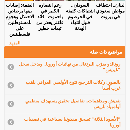
لبنان.. اختطاف
السودان..
رغم انتصاره
الضفة: إصابات
مواطن سعودي
اشتباكات كثيفة
الكبير في
بينها برصاص
في بيروت
في الخرطوم
باخموت.. قائد
الاحتلال وهجوم
قبيل انتهاء
فاغنر يحذر من
للمستوطنين
الهدنة
تبعات خطير
على
فلسطينيين
المزيد
مواضيع ذات صلة
رونالدو يقرّب البرتغال من نهائيات أوروبا.. ويدخل سجل
"غينيس"
بالصور: ركلات الترجيح تتوج الأولمبي العراقي بلقب
غرب آسيا
تفتيش ومداهمات.. تفاصيل تحقيق يستهدف منظمي
أولمبياد باريس
"الأسود الثلاثة" تسحق مقدونيا بسباعية في تصفيات
أوروبا