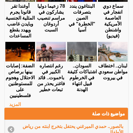
سماع دوي
البنتاغون يندد
78 زعيما دوليا
أوغندا تقر
انفجار في
بتصرفات
يشاركون في
قانونا يجرم
العاصمة
الصين
مراسم تنصيب
المثلية الجنسية
الأمريكية
"الخطرة" في
أردوغان
وبايدن غاضب
واشنطن
آسيا
السبت
ويهدد بقطع
(فيديو)
المساعدات
لبنان.. اختطاف
السودان..
رغم انتصاره
الضفة: إصابات
مواطن سعودي
اشتباكات كثيفة
الكبير في
بينها برصاص
في بيروت
في الخرطوم
باخموت.. قائد
الاحتلال وهجوم
قبيل انتهاء
فاغنر يحذر من
للمستوطنين
الهدنة
تبعات خطير
على
فلسطينيين
المزيد
مواضيع ذات صلة
بالصور.. حمدي الميرغني يحتفل بتخرج ابنته من رياض
الأطفال