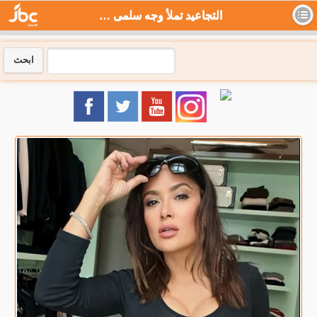
التجاعيد تملأ وجه سلمى حايك بعد ظهورها بدون مكياج والشعر الأبيض .. شاهد - جي بي سي نيوز
ابحث