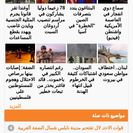
سماع دوي
البنتاغون يندد
78 زعيما دوليا
أوغندا تقر
انفجار في
بتصرفات
يشاركون في
قانونا يجرم
العاصمة
الصين
مراسم تنصيب
المثلية الجنسية
الأمريكية
"الخطرة" في
أردوغان
وبايدن غاضب
واشنطن
آسيا
السبت
ويهدد بقطع
(فيديو)
المساعدات
لبنان.. اختطاف
السودان..
رغم انتصاره
الضفة: إصابات
مواطن سعودي
اشتباكات كثيفة
الكبير في
بينها برصاص
في بيروت
في الخرطوم
باخموت.. قائد
الاحتلال وهجوم
قبيل انتهاء
فاغنر يحذر من
للمستوطنين
الهدنة
تبعات خطير
على
فلسطينيين
المزيد
مواضيع ذات صلة
قوات الاحتـ لال تقتحم مدينة نابلس شمال الضفة الغربية