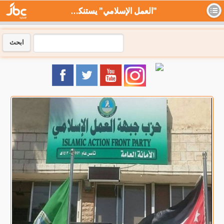
"العمل الإسلامي" يستنكر مشاركة المغرب وتونس في مناورات عسكرية تضم الكيان الصهيوني - جي بي سي نيوز
ابحث