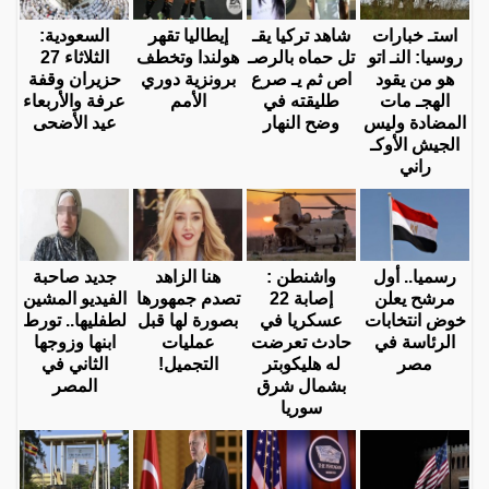
استـ خبارات
شاهد تركيا يقـ
إيطاليا تقهر
السعودية:
روسيا: النـ اتو
تل حماه بالرصـ
هولندا وتخطف
الثلاثاء 27
هو من يقود
اص ثم يـ صرع
برونزية دوري
حزيران وقفة
الهجـ مات
طليقته في
الأمم
عرفة والأربعاء
المضادة وليس
وضح النهار
عيد الأضحى
الجيش الأوكـ
راني
رسميا.. أول
واشنطن :
هنا الزاهد
جديد صاحبة
مرشح يعلن
إصابة 22
تصدم جمهورها
الفيديو المشين
خوض انتخابات
عسكريا في
بصورة لها قبل
لطفليها.. تورط
الرئاسة في
حادث تعرضت
عمليات
ابنها وزوجها
مصر
له هليكوبتر
التجميل!
الثاني في
بشمال شرق
المصر
سوريا