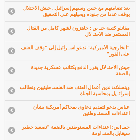
بعد تضامنهم مع جنين وسبهم إسرائيل.. جيش الاحتلال
يوقف عددا من جنوده ويحيلهم على التحقيق
مقاتلو كتيبة جنـ ين : جاهزون لشهر كامل من القتال
المستمر ضد الاحتـ لال
"الخارجية الأميركية" تدعو اسـ رائيل إلى "وقف العنف
على الفور"
جيش الاحتـ لال يقرر الدفع بكتائب عسكرية جديدة
بالضفة
وينسلاند: ندين أعمال العنف ضد الفلسـ طينيين ونطالب
إسرائـ يل بمحاسبة الجناة
عباس يدعو لتقديم دعاوى بمحاكم أمريكية بشأن
اعتداءات المستـ وطنين
حمـ اس: اعتداءات المستوطنين بالضفة "تصعيد خطير
سيقابل بالمقـ اومة"