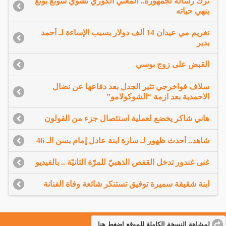
ترك رسالة لجمهوره.. المغني الكوري تشوي سونغ بونغ
ينهي حياته
تغريم مي عيدان 14 ألف دولار بسبب الإساءة لـ أحمد
بدير
القبض على زوج بوسي
سلاف فواخرجي تثير الجدل بعد دفاعها عن نضال
الاحمدية بعد ازمة “الشوكولامو”
هاني شاكر يخضع لعملية استئصال جزء من القولون
شاهد.. أحدث ظهور لـ سارة ابنة عادل إمام بسن الـ 46
غنى غندور تدخل القفص الذهبيّ للمرّة الثانيّة .. بالفيديو
ابنة شقيقة سميرة توفيق تستنكر شائعة وفاة الفنانة
لمشاهة النسخة الكاملة للموقع اضغط هنا