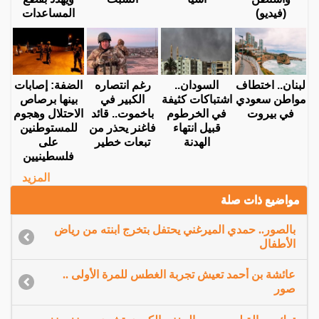
(فيديو)
المساعدات
لبنان.. اختطاف
السودان..
رغم انتصاره
الضفة: إصابات
مواطن سعودي
اشتباكات كثيفة
الكبير في
بينها برصاص
في بيروت
في الخرطوم
باخموت.. قائد
الاحتلال وهجوم
قبيل انتهاء
فاغنر يحذر من
للمستوطنين
الهدنة
تبعات خطير
على
فلسطينيين
المزيد
مواضيع ذات صلة
بالصور.. حمدي الميرغني يحتفل بتخرج ابنته من رياض
الأطفال
عائشة بن أحمد تعيش تجربة الغطس للمرة الأولى ..
صور