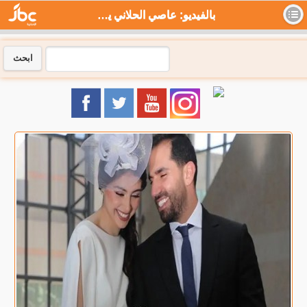
بالفيديو: عاصي الحلاني يحتفل بزفاف ابنته ماريتا و يبكي في أحضانها - جي بي سي نيوز
ابحث