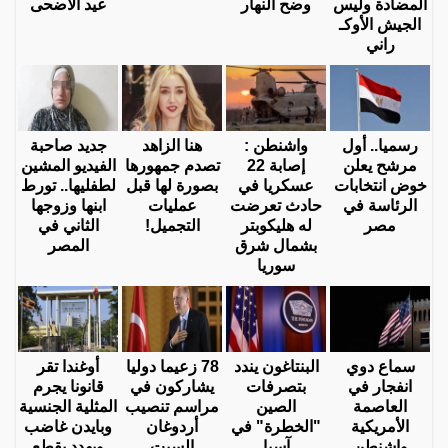
المضادة وليس
وضح النهار
عيد الأضحى
الجيش الأوكـ
راني
رسميا.. أول
واشنطن :
هنا الزاهد
جديد صاحبة
مرشح يعلن
إصابة 22
تصدم جمهورها
الفيديو المشين
خوض انتخابات
عسكريا في
بصورة لها قبل
لطفليها.. تورط
الرئاسة في
حادث تعرضت
عمليات
ابنها وزوجها
مصر
له هليكوبتر
التجميل!
الثاني في
بشمال شرق
المصر
سوريا
سماع دوي
البنتاغون يندد
78 زعيما دوليا
أوغندا تقر
انفجار في
بتصرفات
يشاركون في
قانونا يجرم
العاصمة
الصين
مراسم تنصيب
المثلية الجنسية
الأمريكية
"الخطرة" في
أردوغان
وبايدن غاضب
واشنطن
آسيا
السبت
ويهدد بقطع