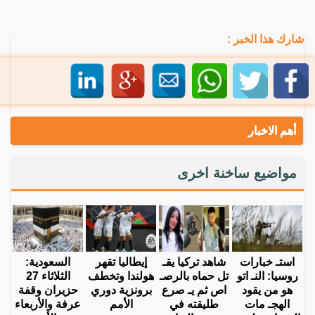
شارك هذا الخبر :
أهم الاخبار
مواضيع ساخنة اخرى
استـ خبارات
شاهد تركيا يقـ
إيطاليا تقهر
السعودية:
روسيا: النـ اتو
تل حماه بالرصـ
هولندا وتخطف
الثلاثاء 27
هو من يقود
اص ثم يـ صرع
برونزية دوري
حزيران وقفة
الهجـ مات
طليقته في
الأمم
عرفة والأربعاء