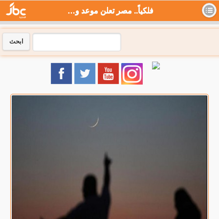
فلكياً.. مصر تعلن موعد وقفة عرفات وعيد الأضحى 2023 - جي بي سي نيوز
ابحث