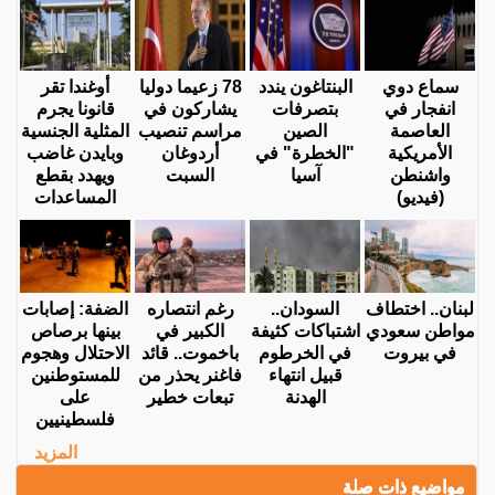
سماع دوي
البنتاغون يندد
78 زعيما دوليا
أوغندا تقر
انفجار في
بتصرفات
يشاركون في
قانونا يجرم
العاصمة
الصين
مراسم تنصيب
المثلية الجنسية
الأمريكية
"الخطرة" في
أردوغان
وبايدن غاضب
واشنطن
آسيا
السبت
ويهدد بقطع
(فيديو)
المساعدات
لبنان.. اختطاف
السودان..
رغم انتصاره
الضفة: إصابات
مواطن سعودي
اشتباكات كثيفة
الكبير في
بينها برصاص
في بيروت
في الخرطوم
باخموت.. قائد
الاحتلال وهجوم
قبيل انتهاء
فاغنر يحذر من
للمستوطنين
الهدنة
تبعات خطير
على
فلسطينيين
المزيد
مواضيع ذات صلة