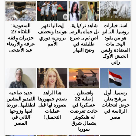
استـ خبارات
شاهد تركيا يقـ
إيطاليا تقهر
السعودية:
روسيا: النـ اتو
تل حماه بالرصـ
هولندا وتخطف
الثلاثاء 27
هو من يقود
اص ثم يـ صرع
برونزية دوري
حزيران وقفة
الهجـ مات
طليقته في
الأمم
عرفة والأربعاء
المضادة وليس
وضح النهار
عيد الأضحى
الجيش الأوكـ
راني
رسميا.. أول
واشنطن :
هنا الزاهد
جديد صاحبة
مرشح يعلن
إصابة 22
تصدم جمهورها
الفيديو المشين
خوض انتخابات
عسكريا في
بصورة لها قبل
لطفليها.. تورط
الرئاسة في
حادث تعرضت
عمليات
ابنها وزوجها
مصر
له هليكوبتر
التجميل!
الثاني في
بشمال شرق
المصر
سوريا