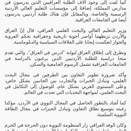
كما لفت إلى وجود آلاف الطلبة العراقيين الذين يدرسون في
مدارس المملكة، إضافةً إلى مؤسسات التعليم العالي الأردنية
الرسمية والخاصة، وبالمقابل فإن هناك طلبة أردنيين يدرسون
أيضا في الجامعات العراقية.
وزير التعليم العالي والبحث العلمي العراقي، قال إنّ العراق
والأردن تربطهما أواصر أخوية تاريخية وجغرافية بحكم العروبة
والجوار انعكست إيجابا على العلاقات السياسية والدبلوماسية.
وتطرق إلى إطلاق العراق لبوابة "ادرس في العراق"، والتي تقدم
منحا دراسية للطلبة الأردنيين الذين يرغبون بالدراسة في
الجامعات العراقية تشمل الرسوم الجامعية والسكن.
وأكد ضرورة تطوير التعاون بين الطرفين في مجال البحث
العلمي، وتبادل الخبرات والتجارب بين الجانبين بشكل خاص،
وعلى المستوى العربي بشكل عام، للوصول إلى التكامل في
البحث العلمي، لمواجهة التحديات التي تحدث في العالم.
كما أشاد بالتطور الحاصل في المجال النووي في الأردن، مؤكدا
رغبته بتوسيع نطاق التعاون وتبادل الخبرات في مجال الطاقة
النووية السلمية.
وكان الوفد العراقي زار المنظومة النووية دون الحرجة في الحرم
الجامعي لجامعة العلوم والتكنولوجيا الأردنية، حيث استمع الوفد