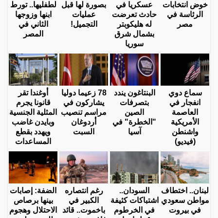
خوض انتخابات
عسكريا في
بصورة لها قبل
لطفليها.. تورط
الرئاسة في
حادث تعرضت
عمليات
ابنها وزوجها
مصر
له هليكوبتر
التجميل!
الثاني في
بشمال شرق
المصر
سوريا
سماع دوي
البنتاغون يندد
78 زعيما دوليا
أوغندا تقر
انفجار في
بتصرفات
يشاركون في
قانونا يجرم
العاصمة
الصين
مراسم تنصيب
المثلية الجنسية
الأمريكية
"الخطرة" في
أردوغان
وبايدن غاضب
واشنطن
آسيا
السبت
ويهدد بقطع
(فيديو)
المساعدات
لبنان.. اختطاف
السودان..
رغم انتصاره
الضفة: إصابات
مواطن سعودي
اشتباكات كثيفة
الكبير في
بينها برصاص
في بيروت
في الخرطوم
باخموت.. قائد
الاحتلال وهجوم