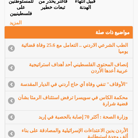
قبيل انتهاء
فاغنر يحذر من
للمستوطنين
الهدنة
تبعات خطير
على
فلسطينيين
المزيد
مواضيع ذات صلة
الطب الشرعي الاردني .. التعامل مع 25.6 وفاة قضائية
يوميا
إنصاف المحتوى الفلسطيني أحد أهداف استراتيجية
عربية أعدها الأردن
"الأوقاف" تنفي وفاة أي حاج أردني في الديار المقدسة
محكمة الكاس في سويسرا ترفض استئناف الرمثا بشأن
قضية شرارة
وزارة الصحة : أكثر 70 إصابة بالحصبة في إربد
الأردن يدين الاعتداءات الإسرائيلية والمصادقة على بناء
ألف وحدة استيطانية