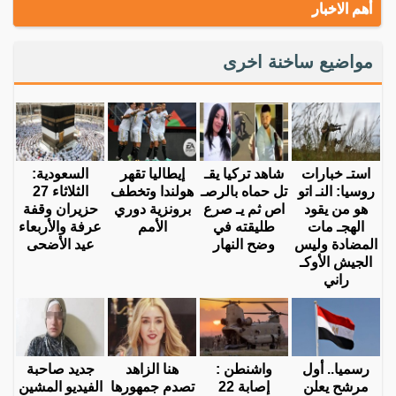
أهم الاخبار
مواضيع ساخنة اخرى
استـ خبارات
شاهد تركيا يقـ
إيطاليا تقهر
السعودية:
روسيا: النـ اتو
تل حماه بالرصـ
هولندا وتخطف
الثلاثاء 27
هو من يقود
اص ثم يـ صرع
برونزية دوري
حزيران وقفة
الهجـ مات
طليقته في
الأمم
عرفة والأربعاء
المضادة وليس
وضح النهار
عيد الأضحى
الجيش الأوكـ
راني
رسميا.. أول
واشنطن :
هنا الزاهد
جديد صاحبة
مرشح يعلن
إصابة 22
تصدم جمهورها
الفيديو المشين