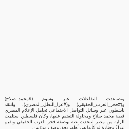
وتصاعدت التفاعلات عبر وسوم (#محمد_صلاح)
و(#فخر_العرب_الحقيقي) و(#عزا_البطل_المصري)، وانتقد
ناشطون عبر وسائل التواصل الاجتماعي تجاهل الإعلام المصري
قصة محمد صلاح ومحاولة التعتيم عليها، وكأن فلسطين استلمت
الراية من مصر لتتحدث عنه بوصفه فخر العرب الحقيقي وتقيم
عزاءً وجنازة له كأنها هي أهله، وفق وصف مدوّنين.