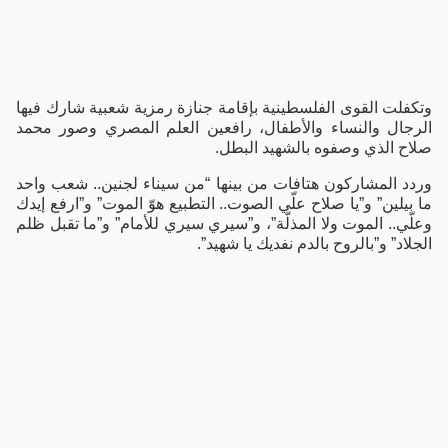
وتكفلت القوى الفلسطينية بإقامة جنازة رمزية شعبية شارك فيها
الرجال والنساء والأطفال، رافعين العلم المصري وصور محمد
صلاح الذي وصفوه بالشهيد البطل.
وردد المشاركون هتافات من بينها “من سيناء لجنين.. شعب واحد
ما بيلين” و”يا صلاح علّي الصوت.. التطبيع هوّ الموت” و”ارفع إيدك
وعلّي.. الموت ولا المذلّة”، و”سيري سيري للأمام” و”ما تقبل ظلم
الجلاد” و”بالروح بالدم نفديك يا شهيد”.