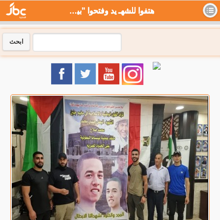
هتفوا للشهـ يد وفتحوا "بيوت تهنئة".. هكذا انتصر الفلسطينيون للمجنّد المصري محمد صلاح - جي بي سي نيوز
ابحث