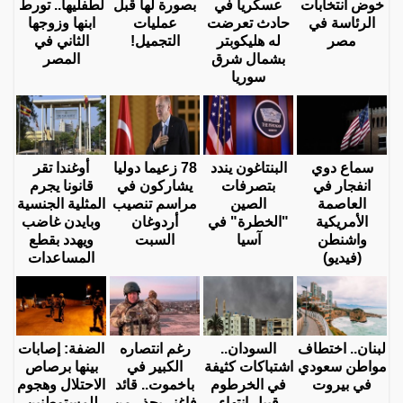
خوض انتخابات
عسكريا في
بصورة لها قبل
لطفليها.. تورط
الرئاسة في
حادث تعرضت
عمليات
ابنها وزوجها
مصر
له هليكوبتر
التجميل!
الثاني في
بشمال شرق
المصر
سوريا
سماع دوي
البنتاغون يندد
78 زعيما دوليا
أوغندا تقر
انفجار في
بتصرفات
يشاركون في
قانونا يجرم
العاصمة
الصين
مراسم تنصيب
المثلية الجنسية
الأمريكية
"الخطرة" في
أردوغان
وبايدن غاضب
واشنطن
آسيا
السبت
ويهدد بقطع
(فيديو)
المساعدات
لبنان.. اختطاف
السودان..
رغم انتصاره
الضفة: إصابات
مواطن سعودي
اشتباكات كثيفة
الكبير في
بينها برصاص
في بيروت
في الخرطوم
باخموت.. قائد
الاحتلال وهجوم
قبيل انتهاء
فاغنر يحذر من
للمستوطنين