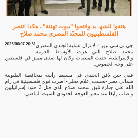
هتفوا للشهـ يد وفتحوا "بيوت تهنئة".. هكذا انتصر
الفلسطينيون للمجنّد المصري محمد صلاح
2023/06/07 20:31
جي بي سي نيوز :- لا تزال عملية الجندي المصري
محمد صلاح التي هزت الأوساط العربية
والإسرائيلية، حديث المنصات وكان لها صدى مميز في فلسطين
على وجه الخصوص.
ففي حين دُفن الجندي في مسقط رأسه بمحافظة القليوبية
شمالي مصر -بحسب إعلام محلي- أصرت قوى فلسطينية في رام
الله على جنازة تليق بمحمد صلاح الذي قتل 3 جنود إسرائيليين
وأصاب رابعًا عند معبر العوجة الحدودي السبت الماضي.