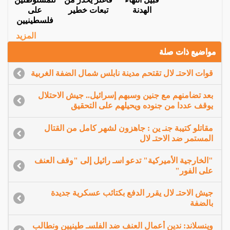
الهدنة
تبعات خطير
على
فلسطينيين
المزيد
مواضيع ذات صلة
قوات الاحتـ لال تقتحم مدينة نابلس شمال الضفة الغربية
بعد تضامنهم مع جنين وسبهم إسرائيل.. جيش الاحتلال
يوقف عددا من جنوده ويحيلهم على التحقيق
مقاتلو كتيبة جنـ ين : جاهزون لشهر كامل من القتال
المستمر ضد الاحتـ لال
"الخارجية الأميركية" تدعو اسـ رائيل إلى "وقف العنف
على الفور"
جيش الاحتـ لال يقرر الدفع بكتائب عسكرية جديدة
بالضفة
وينسلاند: ندين أعمال العنف ضد الفلسـ طينيين ونطالب