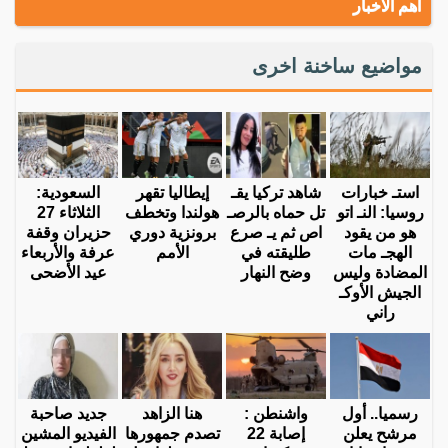
أهم الاخبار
مواضيع ساخنة اخرى
استـ خبارات
شاهد تركيا يقـ
إيطاليا تقهر
السعودية:
روسيا: النـ اتو
تل حماه بالرصـ
هولندا وتخطف
الثلاثاء 27
هو من يقود
اص ثم يـ صرع
برونزية دوري
حزيران وقفة
الهجـ مات
طليقته في
الأمم
عرفة والأربعاء
المضادة وليس
وضح النهار
عيد الأضحى
الجيش الأوكـ
راني
رسميا.. أول
واشنطن :
هنا الزاهد
جديد صاحبة
مرشح يعلن
إصابة 22
تصدم جمهورها
الفيديو المشين