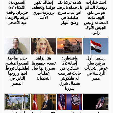
استـ خبارات
شاهد تركيا يقـ
إيطاليا تقهر
السعودية:
روسيا: النـ اتو
تل حماه بالرصـ
هولندا وتخطف
الثلاثاء 27
هو من يقود
اص ثم يـ صرع
برونزية دوري
حزيران وقفة
الهجـ مات
طليقته في
الأمم
عرفة والأربعاء
المضادة وليس
وضح النهار
عيد الأضحى
الجيش الأوكـ
راني
رسميا.. أول
واشنطن :
هنا الزاهد
جديد صاحبة
مرشح يعلن
إصابة 22
تصدم جمهورها
الفيديو المشين
خوض انتخابات
عسكريا في
بصورة لها قبل
لطفليها.. تورط
الرئاسة في
حادث تعرضت
عمليات
ابنها وزوجها
مصر
له هليكوبتر
التجميل!
الثاني في
بشمال شرق
المصر
سوريا