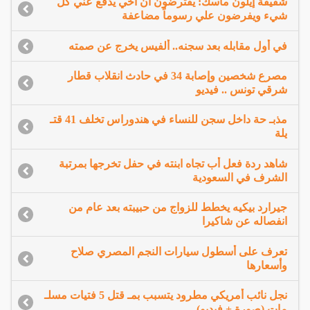
شقيقة إيلون ماسك: يفترضون أن أخي يدفع عني كل
شيء ويفرضون علي رسوماً مضاعفة
في أول مقابله بعد سجنه.. ألفيس يخرج عن صمته
مصرع شخصين وإصابة 34 في حادث انقلاب قطار
شرقي تونس .. فيديو
مذبـ حة داخل سجن للنساء في هندوراس تخلف 41 قتـ
يلة
شاهد ردة فعل أب تجاه ابنته في حفل تخرجها بمرتبة
الشرف في السعودية
جيرارد بيكيه يخطط للزواج من حبيبته بعد عام من
انفصاله عن شاكيرا
تعرف على أسطول سيارات النجم المصري صلاح
وأسعارها
نجل نائب أمريكي مطرود يتسبب بمـ قتل 5 فتيات مسلـ
مات (صورة + فيديو)