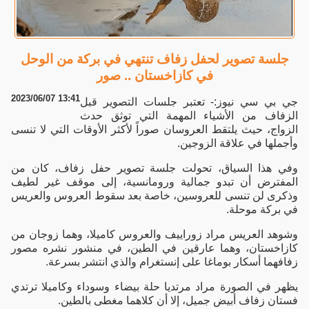
جلسة تصوير لحفل زفاف تنتهي في بركة من الوحل
في كازاخستان .. صور
2023/06/07 13:41
جي بي سي نيوز:- تعتبر جلسات التصوير قبل
الزفاف من الأشياء المهمة التي توثق حدث
الزواج، حيث يلتقط العروسان صوراً لأكثر الأوقات التي لا تنسى
وأجملها في علاقة الزوجين.
وفي هذا السياق، تحولت جلسة تصوير حفل زفاف، كان من
المفترض أن تبدو جمالية ورومانسية، إلى موقف غير لطيف
وذكرى لن تنسى للعروسين، خاصة بعد سقوط العروس والعريس
في بركة موحلة.
وشوهد العريس مراد زوراييف والعروس كاميلا، وهما زوجان من
كازاخستان، وهما عارقين في الطين، في منشور نشره مصور
زفافهما أسكار بوماغا على إنستغرام والذي انتشر بسرعة.
يظهر في الصورة مراد مرتديا حلة بيضاء وسوداء وكاميلا ترتدي
فستان زفاف أبيض جميل، إلا أن كلاهما مغطى بالطين.