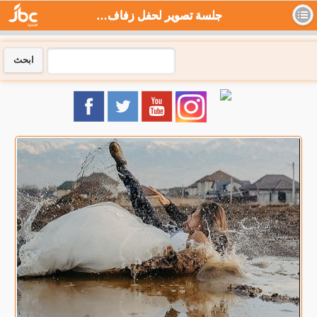
جلسة تصوير لحفل زفاف تنتهي في بركة من الوحل في كازاخستان .. صور - جي بي سي نيوز
ابحث