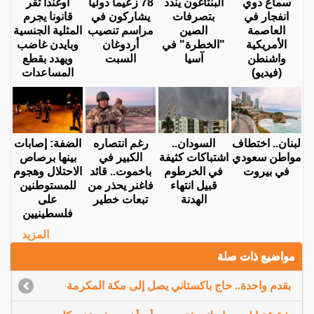
سماع دوي
البنتاغون يندد
78 زعيما دوليا
أوغندا تقر
انفجار في
بتصرفات
يشاركون في
قانونا يجرم
العاصمة
الصين
مراسم تنصيب
المثلية الجنسية
الأمريكية
"الخطرة" في
أردوغان
وبايدن غاضب
واشنطن
آسيا
السبت
ويهدد بقطع
(فيديو)
المساعدات
لبنان.. اختطاف
السودان..
رغم انتصاره
الضفة: إصابات
مواطن سعودي
اشتباكات كثيفة
الكبير في
بينها برصاص
في بيروت
في الخرطوم
باخموت.. قائد
الاحتلال وهجوم
قبيل انتهاء
فاغنر يحذر من
للمستوطنين
الهدنة
تبعات خطير
على
فلسطينيين
المزيد
مواضيع ذات صلة
بقدم واحدة.. حاج باكستاني يصل إلى مكة المكرمة