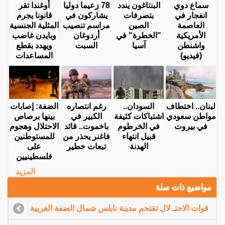
سماع دوي
البنتاغون يندد
78 زعيما دوليا
أوغندا تقر
انفجار في
بتصرفات
يشاركون في
قانونا يجرم
العاصمة
الصين
مراسم تنصيب
المثلية الجنسية
الأمريكية
"الخطرة" في
أردوغان
وبايدن غاضب
واشنطن
آسيا
السبت
ويهدد بقطع
(فيديو)
المساعدات
لبنان.. اختطاف
السودان..
رغم انتصاره
الضفة: إصابات
مواطن سعودي
اشتباكات كثيفة
الكبير في
بينها برصاص
في بيروت
في الخرطوم
باخموت.. قائد
الاحتلال وهجوم
قبيل انتهاء
فاغنر يحذر من
للمستوطنين
الهدنة
تبعات خطير
على
فلسطينيين
المزيد
مواضيع ذات صلة
قوات الاحتـ لال تقتحم مدينة نابلس شمال الضفة الغربية