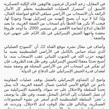
في المقابل، زعم الجنرال غرشون هاكوهين قائد الكلية العسكرية
الأسبق أن "استمرار العمليات الفلسطينية يحطّم كل الآمال
الزائفة بأن الانسحاب من الأراضي سيلغي الدافع لمواصلة القتال،
وإذا كنا لا نريد أن يصبح التهديد من إسرائيل تهديدًا وجوديًا لها،
فيجب ألا نكرر هذا الخطأ بأي انسحاب من الضفة الغربية، ما يعيد
للأذهان اندلاع انتفاضة الأقصى في سبتمبر 2000، ما أوجد ظروفا
معقدة واجهها الجيش الإسرائيلي في تلك الأيام على جبهتي غزة
والضفة".
وأضاف في مقال نشره موقع القناة 12، أن "النموذج العملياتي
الذي تتبناه حماس بالكامل في الأراضي الفلسطينية يشبه ما
انتهجه حزب الله في الجنوب اللبناني عقب الانسحاب منه، ما
أصبح تحديًا معقدًا للجيش الإسرائيلي. وفي ظل هذه الظروف، فإن
أي تفكير في انسحاب آخر من الأراضي المحتلة هو وصفة مثبتة
لفقدان قدرة الجيش الإسرائيلي على الدفاع عن الدولة".
واضح أن التشاؤم الإسرائيلي بالفشل بوقف عمليات المقاومة
ناجم عن الواقع الأمني الناشئ شمال الضفة الغربية، لأنه يمثل
تحدياً للسلطة والاحتلال على حد سواء، والخشية الإسرائيلية من
أن تصل العمليات إلى الداخل المحتل نفسه، وفي ظل ما يوصف
بـ"عجز" السلطة الفلسطينية الذي أسفر عن نشوء المجموعات
العسكرية، وبالتالي فإن نفاد الوقت لدى الاحتلال، وتردده، قد
يفسره الفلسطينيون على الأرض بأنه ضعف، وأن يديه مقيدتان،