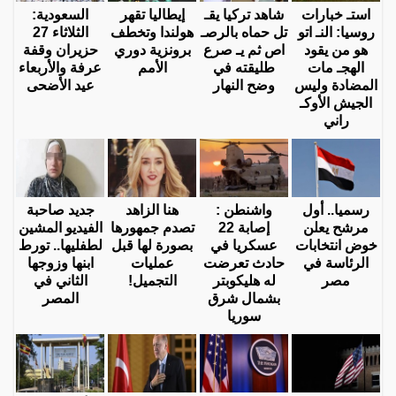
استـ خبارات
شاهد تركيا يقـ
إيطاليا تقهر
السعودية:
روسيا: النـ اتو
تل حماه بالرصـ
هولندا وتخطف
الثلاثاء 27
هو من يقود
اص ثم يـ صرع
برونزية دوري
حزيران وقفة
الهجـ مات
طليقته في
الأمم
عرفة والأربعاء
المضادة وليس
وضح النهار
عيد الأضحى
الجيش الأوكـ
راني
رسميا.. أول
واشنطن :
هنا الزاهد
جديد صاحبة
مرشح يعلن
إصابة 22
تصدم جمهورها
الفيديو المشين
خوض انتخابات
عسكريا في
بصورة لها قبل
لطفليها.. تورط
الرئاسة في
حادث تعرضت
عمليات
ابنها وزوجها
مصر
له هليكوبتر
التجميل!
الثاني في
بشمال شرق
المصر
سوريا