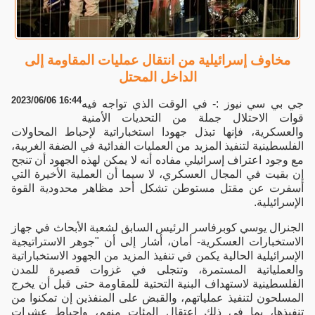
مخاوف إسرائيلية من انتقال عمليات المقاومة إلى
الداخل المحتل
2023/06/06 16:44
جي بي سي نيوز :- في الوقت الذي تواجه فيه
قوات الاحتلال جملة من التحديات الأمنية
والعسكرية، فإنها تبذل جهودا استخباراتية لإحباط المحاولات
الفلسطينية لتنفيذ المزيد من العمليات الفدائية في الضفة الغربية،
مع وجود اعتراف إسرائيلي مفاده أنه لا يمكن لهذه الجهود أن تنجح
إن بقيت في المجال العسكري، لا سيما أن العملية الأخيرة التي
أسفرت عن مقتل مستوطن تشكل أحد مظاهر محدودية القوة
الإسرائيلية.
الجنرال يوسي كوبرفاسر الرئيس السابق لشعبة الأبحاث في جهاز
الاستخبارات العسكرية- أمان، أشار إلى أن "جوهر الاستراتيجية
الإسرائيلية الحالية يكمن في تنفيذ المزيد من الجهود الاستخباراتية
والعملياتية المستمرة، وتتجلى في غزوات قصيرة للمدن
الفلسطينية لاستهداف البنية التحتية للمقاومة حتى قبل أن يخرج
المسلحون لتنفيذ عملياتهم، والقبض على المنفذين إن تمكنوا من
تنفيذها، بما في ذلك اعتقال المئات منهم، وإحباط عشرات