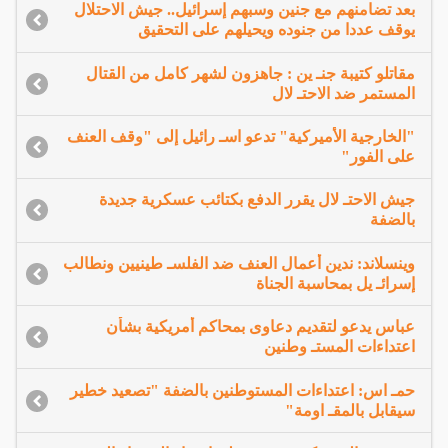
بعد تضامنهم مع جنين وسبهم إسرائيل.. جيش الاحتلال
يوقف عددا من جنوده ويحيلهم على التحقيق
مقاتلو كتيبة جنـ ين : جاهزون لشهر كامل من القتال
المستمر ضد الاحتـ لال
"الخارجية الأميركية" تدعو اسـ رائيل إلى "وقف العنف
على الفور"
جيش الاحتـ لال يقرر الدفع بكتائب عسكرية جديدة
بالضفة
وينسلاند: ندين أعمال العنف ضد الفلسـ طينيين ونطالب
إسرائـ يل بمحاسبة الجناة
عباس يدعو لتقديم دعاوى بمحاكم أمريكية بشأن
اعتداءات المستـ وطنين
حمـ اس: اعتداءات المستوطنين بالضفة "تصعيد خطير
سيقابل بالمقـ اومة"