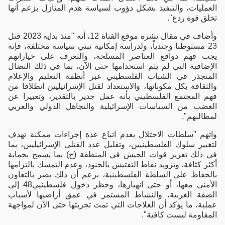
العمليات، والتنفيذ بشكل دؤوب لسياسة هدم المنازل بزعم أنها
تخلق قوة ردع".
وأضاف في مقال نشره موقع القناة 12، أنه "منذ بداية 2023 قتل
23 مستوطنا وجندياً، ولدراسة إمكانية تبني سياسة مختلفة، فإنه
يجب فهم دوافع العناصر المسلحة، والتعرف على خياراتهم
الإضافية التي لم يتم استخدامها حتى الآن، بما في ذلك النضال
المتجذر في الشباب الفلسطيني عبر أنظمة التعليم والإعلام
والثقافة بكل مكوناتها، والاستعداد لقتل الإسرائيليين انطلاقا من
فهم المجتمع الفلسطيني بأنه عمل جدير بالتقدير، وتعبيرا عن
الغضب من السياسات الإسرائيلية والتجاهل الدولي والعربي
لمطالبهم".
واتهم "سلطات الاحتلال بعدم اتباع عدة إجراءات ممكنة تهدف
لتغيير سلوك الفلسطينيين، وتقليل عدد القتلى الإسرائيليين، بما
في ذلك تعزيز قوات الجيش في المنطقة (ج) بما يسمح بحماية
أكثر كثافة، وتزويد نقاط التفتيش بالجنود، وعدم التمسك بالتزامها
بالحفاظ على السلطة الفلسطينية، بزعم أن ذلك يضر بالتعاون
الأمني معها، أو حتى انهيارها، وحظر دخول فلسطينيي48 إلى
الضفة الغربية، والنشاط المستمر في عمق أراضيها لأسباب
عملية، ما يؤكد أن العلاجات التي تمت تجربتها حتى الآن لمواجهة
المقاومة ليست كافية".