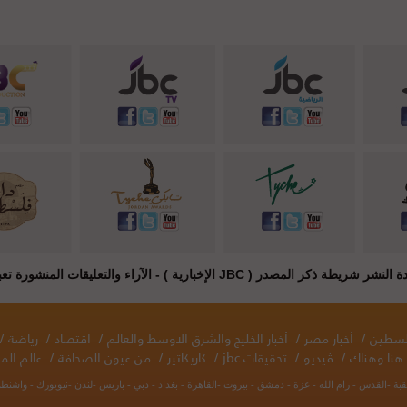
JB الإخبارية ) - الآراء والتعليقات المنشورة تعبر عن راي أصحابها فقط
فلسطين
/
أخبار مصر
/
أخبار الخليج والشرق الاوسط والعالم
/
اقتصاد
/
رياضة
/
هنا وهناك
/
ڤيديو
/
تحقيقات jbc
/
كاريكاتير
/
من عيون الصحافة
/
عالم المر
قبة -القدس - رام الله - غزة - دمشق - بيروت -القاهرة - بغداد - دبي - باريس -لندن -نيويورك - واش