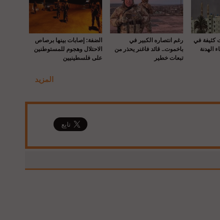
ت كثيفة في
رغم انتصاره الكبير في
الضفة: إصابات بينها برصاص
ء الهدنة
باخموت.. قائد فاغنر يحذر من
الاحتلال وهجوم للمستوطنين
تبعات خطير
على فلسطينيين
المزيد