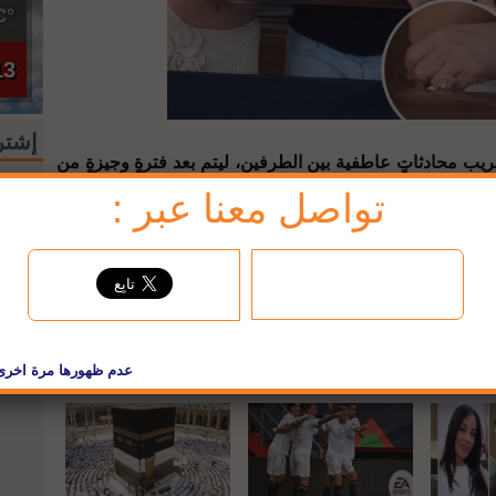
°C
13
إشتر
سريب محادثاتٍ عاطفية بين الطرفين، ليتم بعد فترةٍ وجيزةٍ من
إشترك
هذا الإعلان طلاق بيزوس من زوجته ماكنزي سكوت، بعد 25 عاماً من الزواج، والتي يتشارك معها أربعة
تواصل معنا عبر :
لبريد
jbc فيسبوك