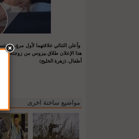
وأعلن الثنائي علاقتهما لأول مرةٍ، بعد ت
أطفال. (زهرة الخليج)
مواضيع ساخنة اخرى