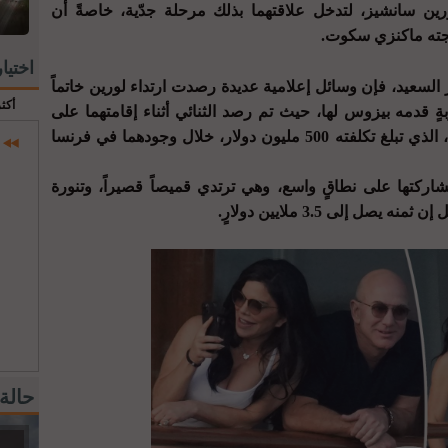
ين سانشيز، لتدخل علاقتهما بذلك مرحلة جدّية، خاصةً أن
وجته ماكنزي سكوت.
اختيا
ر السعيد، فإن وسائل إعلامية عديدة رصدت ارتداء لورين خاتماً
أكث
ةٍ قدمه بيزوس لها، حيث تم رصد الثنائي أثناء إقامتهما على
يخت الملياردير الأميركي الفاخر "Koru"، الذي تبلغ تكلفته 500 مليون دولار، خلال وجودهما في فرنسا
كتها على نطاقٍ واسع، وهي ترتدي قميصاً قصيراً، وتنورة
ل إلى 3.5 ملايين دولارٍ.
حالة