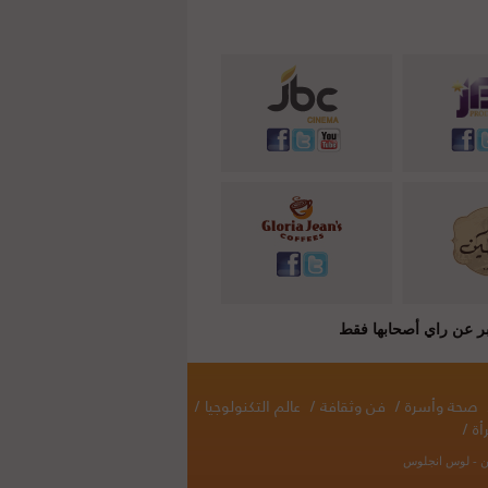
صحة وأسرة
/
فن وثقافة
/
عالم التكنولوجيا
/
أة
/
نطن - لوس انجلوس