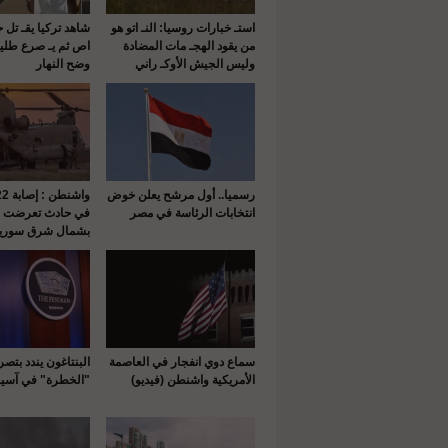
استـ خبارات روسيا: النـ اتو هو
شاهد تركيا يقـ تل 
من يقود الهجـ مات المضادة
اص ثم يـ صرع طلي
وليس الجيش الأوكـ راني
وضح النهار
رسميا.. أول مرشح يعلن خوض
انتخابات الرئاسة في مصر
في حادث تعرضت له
بشمال شرق سوريا
سماع دوي انفجار في العاصمة
البنتاغون يندد بتص
الأمريكية واشنطن (فيديو)
"الخطرة" في آسيا