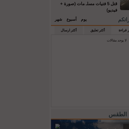
قتل 5 فتيات مسلـ مات (صورة +
فيديو)
راتكم
يوم
أسبوع
شهر
ر قراءة
أكثر تعليق
أكثر ارسال
لا يوجد مقالات
 الطقس