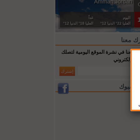
Amman,Jordan
اليوم
غداً
العليا 22° الدنيا 12°
العليا 18° الدنيا 12°
ك معنا
 معنا في نشرة الموقع اليومية لتصلك
ك الإلكتروني