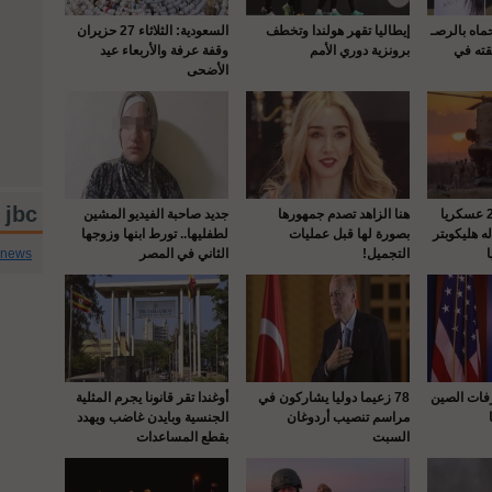
حماه بالرصـ
إيطاليا تقهر هولندا وتخطف
السعودية: الثلاثاء 27 حزيران
قته في
برونزية دوري الأمم
وقفة عرفة والأربعاء عيد
الأضحى
jbc تويتر
واشنطن : إصابة 22 عسكريا
هنا الزاهد تصدم جمهورها
جديد صاحبة الفيديو المشين
 هليكوبتر
بصورة لها قبل عمليات
لطفليها.. تورط ابنها وزوجها
cnews
التجميل!
الثاني في المصر
رفات الصين
78 زعيما دوليا يشاركون في
أوغندا تقر قانونا يجرم المثلية
مراسم تنصيب أردوغان
الجنسية وبايدن غاضب ويهدد
السبت
بقطع المساعدات