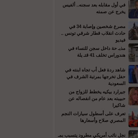
في أول مقابله بعد سجنه.. ألفيس
يخرج عن صمته
مصرع شخصين وإصابة 34 في
حادث انقلاب قطار شرقي تونس ..
فيديو
مذبـ حة داخل سجن للنساء في
هندوراس تخلف 41 قتـ يلة
شاهد ردة فعل أب تجاه ابنته في
حفل تخرجها بمرتبة الشرف في
السعودية
جيرارد بيكيه يخطط للزواج من
حبيبته بعد عام من انفصاله عن
شاكيرا
تعرف على أسطول سيارات النجم
المصري صلاح وأسعارها
نجل نائب أمريكي مطرود يتسبب بمـ