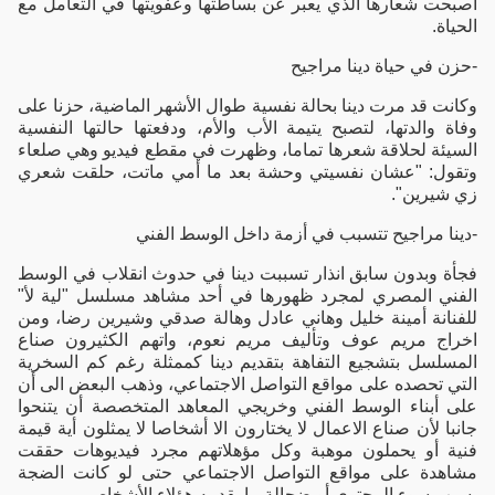
أصبحت شعارها الذي يعبر عن بساطتها وعفويتها في التعامل مع
الحياة.
-حزن في حياة دينا مراجيح
وكانت قد مرت دينا بحالة نفسية طوال الأشهر الماضية، حزنا على
وفاة والدتها، لتصبح يتيمة الأب والأم، ودفعتها حالتها النفسية
السيئة لحلاقة شعرها تماما، وظهرت في مقطع فيديو وهي صلعاء
وتقول: "عشان نفسيتي وحشة بعد ما أمي ماتت، حلقت شعري
زي شيرين".
-دينا مراجيح تتسبب في أزمة داخل الوسط الفني
فجأة وبدون سابق انذار تسببت دينا في حدوث انقلاب في الوسط
الفني المصري لمجرد ظهورها في أحد مشاهد مسلسل "لية لأ"
للفنانة أمينة خليل وهاني عادل وهالة صدقي وشيرين رضا، ومن
اخراج مريم عوف وتأليف مريم نعوم، واتهم الكثيرون صناع
المسلسل بتشجيع التفاهة بتقديم دينا كممثلة رغم كم السخرية
التي تحصده على مواقع التواصل الاجتماعي، وذهب البعض الى أن
على أبناء الوسط الفني وخريجي المعاهد المتخصصة أن يتنحوا
جانبا لأن صناع الاعمال لا يختارون الا أشخاصا لا يمثلون أية قيمة
فنية أو يحملون موهبة وكل مؤهلاتهم مجرد فيديوهات حققت
مشاهدة على مواقع التواصل الاجتماعي حتى لو كانت الضجة
بسبب سوء المحتوى أو ضحالة ما يقدمه هؤلاء الأشخاص.