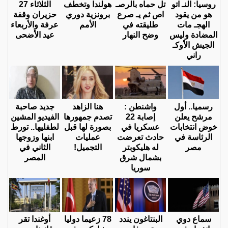
روسيا: النـ اتو
تل حماه بالرصـ
هولندا وتخطف
الثلاثاء 27
هو من يقود
اص ثم يـ صرع
برونزية دوري
حزيران وقفة
الهجـ مات
طليقته في
الأمم
عرفة والأربعاء
المضادة وليس
وضح النهار
عيد الأضحى
الجيش الأوكـ
راني
رسميا.. أول
واشنطن :
هنا الزاهد
جديد صاحبة
مرشح يعلن
إصابة 22
تصدم جمهورها
الفيديو المشين
خوض انتخابات
عسكريا في
بصورة لها قبل
لطفليها.. تورط
الرئاسة في
حادث تعرضت
عمليات
ابنها وزوجها
مصر
له هليكوبتر
التجميل!
الثاني في
بشمال شرق
المصر
سوريا
سماع دوي
البنتاغون يندد
78 زعيما دوليا
أوغندا تقر