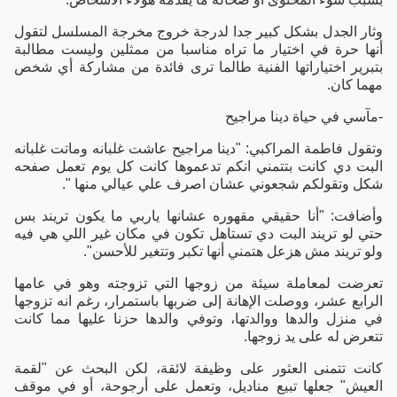
وثار الجدل بشكل كبير جدا لدرجة خروج مخرجة المسلسل لتقول
أنها حرة في اختيار ما تراه مناسبا من ممثلين وليست مطالبة
بتبرير اختياراتها الفنية طالما ترى فائدة من مشاركة أي شخص
مهما كان.
-مآسي في حياة دينا مراجيح
وتقول فاطمة المراكبي: "دينا مراجيح عاشت غلبانه وماتت غلبانه
البت دي كانت بتتمني انكم تدعموها كانت كل يوم تعمل صفحه
شكل وتقولكم شجعوني عشان اصرف علي عيالي منها ".
وأضافت: "أنا حقيقي مقهوره عشانها ياربي ما يكون تريند بس
حتي لو تريند البت دي تستاهل تكون في مكان غير اللي هي فيه
ولو تريند مش هزعل هتمني أنها تكبر وتتغير للأحسن".
تعرضت لمعاملة سيئة من زوجها التي تزوجته وهو في عامها
الرابع عشر، ووصلت الإهانة إلى ضربها باستمرار، رغم انه تزوجها
في منزل والدها ووالدتها، وتوفي والدها حزنا عليها مما كانت
تتعرض له على يد زوجها.
كانت تتمنى العثور على وظيفة لائقة، لكن البحث عن "لقمة
العيش" جعلها تبيع مناديل، وتعمل على أرجوحة، أو في موقف