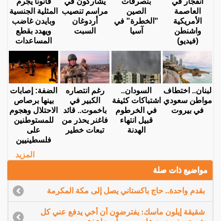
انفجار في
بتصرفات
يشاركون في
قانونا يجرم
العاصمة
الصين
مراسم تنصيب
المثلية الجنسية
الأمريكية
"الخطرة" في
أردوغان
وبايدن غاضب
واشنطن
آسيا
السبت
ويهدد بقطع
(فيديو)
المساعدات
لبنان.. اختطاف
السودان..
رغم انتصاره
الضفة: إصابات
مواطن سعودي
اشتباكات كثيفة
الكبير في
بينها برصاص
في بيروت
في الخرطوم
باخموت.. قائد
الاحتلال وهجوم
قبيل انتهاء
فاغنر يحذر من
للمستوطنين
الهدنة
تبعات خطير
على
فلسطينيين
المزيد
مواضيع ذات صلة
بقدم واحدة.. حاج باكستاني يصل إلى مكة المكرمة
شقيقة إيلون ماسك: يفترضون أن أخي يدفع عني كل