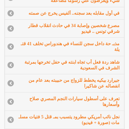
شيء ويفرضون علي رسوماً مضاعفة
في أول مقابله بعد سجنه.. ألفيس يخرج عن صمته
مصرع شخصين وإصابة 34 في حادث انقلاب قطار
شرقي تونس .. فيديو
مذبـ حة داخل سجن للنساء في هندوراس تخلف 41 قتـ
يلة
شاهد ردة فعل أب تجاه ابنته في حفل تخرجها بمرتبة
الشرف في السعودية
جيرارد بيكيه يخطط للزواج من حبيبته بعد عام من
انفصاله عن شاكيرا
تعرف على أسطول سيارات النجم المصري صلاح
وأسعارها
نجل نائب أمريكي مطرود يتسبب بمـ قتل 5 فتيات مسلـ
مات (صورة + فيديو)