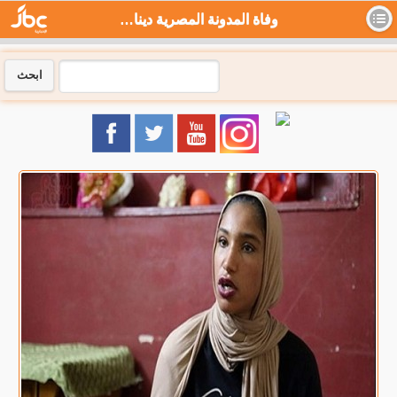
وفاة المدونة المصرية دينا مراجيح حزناً على وفاة والدتها.. فيديو - جي بي سي نيوز
ابحث