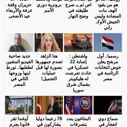
هو من يقود
اص ثم يـ صرع
برونزية دوري
حزيران وقفة
الهجـ مات
طليقته في
الأمم
عرفة والأربعاء
المضادة وليس
وضح النهار
عيد الأضحى
الجيش الأوكـ
راني
رسميا.. أول
واشنطن :
هنا الزاهد
جديد صاحبة
مرشح يعلن
إصابة 22
تصدم جمهورها
الفيديو المشين
خوض انتخابات
عسكريا في
بصورة لها قبل
لطفليها.. تورط
الرئاسة في
حادث تعرضت
عمليات
ابنها وزوجها
مصر
له هليكوبتر
التجميل!
الثاني في
بشمال شرق
المصر
سوريا
سماع دوي
البنتاغون يندد
78 زعيما دوليا
أوغندا تقر
انفجار في
بتصرفات
يشاركون في
قانونا يجرم