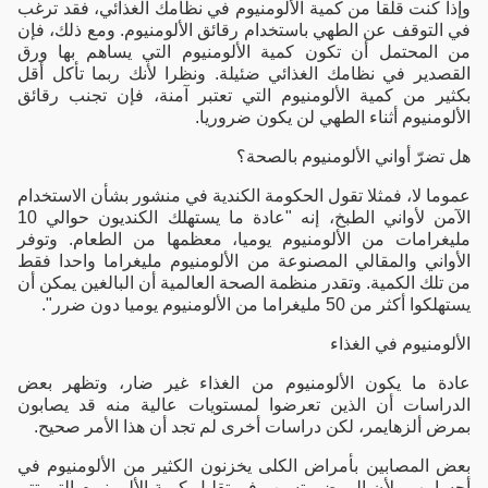
وإذا كنت قلقا من كمية الألومنيوم في نظامك الغذائي، فقد ترغب
في التوقف عن الطهي باستخدام رقائق الألومنيوم. ومع ذلك، فإن
من المحتمل أن تكون كمية الألومنيوم التي يساهم بها ورق
القصدير في نظامك الغذائي ضئيلة. ونظرا لأنك ربما تأكل أقل
بكثير من كمية الألومنيوم التي تعتبر آمنة، فإن تجنب رقائق
الألومنيوم أثناء الطهي لن يكون ضروريا.
هل تضرّ أواني الألومنيوم بالصحة؟
عموما لا، فمثلا تقول الحكومة الكندية في منشور بشأن الاستخدام
الآمن لأواني الطبخ، إنه "عادة ما يستهلك الكنديون حوالي 10
مليغرامات من الألومنيوم يوميا، معظمها من الطعام. وتوفر
الأواني والمقالي المصنوعة من الألومنيوم مليغراما واحدا فقط
من تلك الكمية. وتقدر منظمة الصحة العالمية أن البالغين يمكن أن
يستهلكوا أكثر من 50 مليغراما من الألومنيوم يوميا دون ضرر".
الألومنيوم في الغذاء
عادة ما يكون الألومنيوم من الغذاء غير ضار، وتظهر بعض
الدراسات أن الذين تعرضوا لمستويات عالية منه قد يصابون
بمرض ألزهايمر، لكن دراسات أخرى لم تجد أن هذا الأمر صحيح.
بعض المصابين بأمراض الكلى يخزنون الكثير من الألومنيوم في
أجسامهم، لأن المرض يتسبب في تقليل كمية الألومنيوم التي تتم