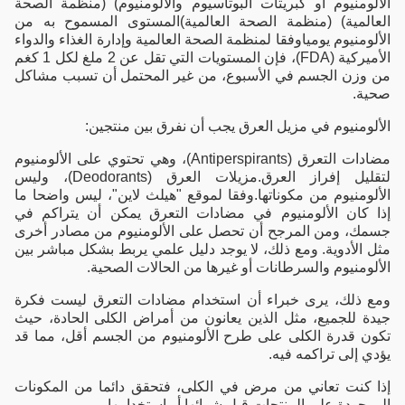
الألومنيوم أو كبريتات البوتاسيوم والألومنيوم) (منظمة الصحة
العالمية) (منظمة الصحة العالمية)المستوى المسموح به من
الألومنيوم يومياوفقا لمنظمة الصحة العالمية وإدارة الغذاء والدواء
الأميركية (FDA)، فإن المستويات التي تقل عن 2 ملغ لكل 1 كغم
من وزن الجسم في الأسبوع، من غير المحتمل أن تسبب مشاكل
صحية.
الألومنيوم في مزيل العرق يجب أن نفرق بين منتجين:
مضادات التعرق (Antiperspirants)، وهي تحتوي على الألومنيوم
لتقليل إفراز العرق.مزيلات العرق (Deodorants)، وليس
الألومنيوم من مكوناتها.وفقا لموقع "هيلث لاين"، ليس واضحا ما
إذا كان الألومنيوم في مضادات التعرق يمكن أن يتراكم في
جسمك، ومن المرجح أن تحصل على الألومنيوم من مصادر أخرى
مثل الأدوية. ومع ذلك، لا يوجد دليل علمي يربط بشكل مباشر بين
الألومنيوم والسرطانات أو غيرها من الحالات الصحية.
ومع ذلك، يرى خبراء أن استخدام مضادات التعرق ليست فكرة
جيدة للجميع، مثل الذين يعانون من أمراض الكلى الحادة، حيث
تكون قدرة الكلى على طرح الألومنيوم من الجسم أقل، مما قد
يؤدي إلى تراكمه فيه.
إذا كنت تعاني من مرض في الكلى، فتحقق دائما من المكونات
الموجودة على المنتجات قبل شرائها أو استخدامها.