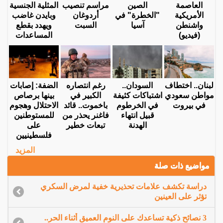
العاصمة
الصين
مراسم تنصيب
المثلية الجنسية
الأمريكية
"الخطرة" في
أردوغان
وبايدن غاضب
واشنطن
آسيا
السبت
ويهدد بقطع
(فيديو)
المساعدات
لبنان.. اختطاف
السودان..
رغم انتصاره
الضفة: إصابات
مواطن سعودي
اشتباكات كثيفة
الكبير في
بينها برصاص
في بيروت
في الخرطوم
باخموت.. قائد
الاحتلال وهجوم
قبيل انتهاء
فاغنر يحذر من
للمستوطنين
الهدنة
تبعات خطير
على
فلسطينيين
المزيد
مواضيع ذات صلة
دراسة تكشف علامات تحذيرية خفية لمرض السكري
تؤثر على العينين
3 نصائح ذكية تساعدك على النوم العميق أثناء الحر..