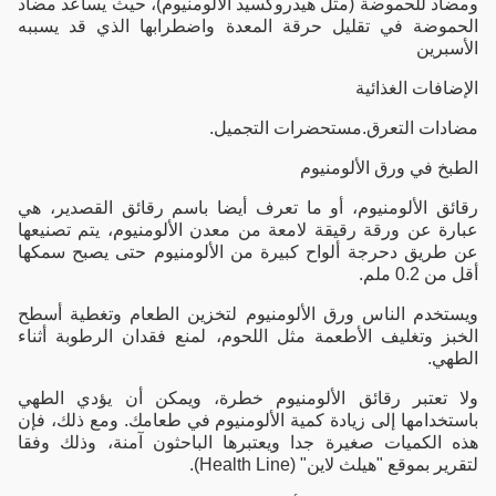
ومضاد للحموضة (مثل هيدروكسيد الألومنيوم)، حيث يساعد مضاد
الحموضة في تقليل حرقة المعدة واضطرابها الذي قد يسببه
الأسبرين
الإضافات الغذائية
مضادات التعرق.مستحضرات التجميل.
الطبخ في ورق الألومنيوم
رقائق الألومنيوم، أو ما تعرف أيضا باسم رقائق القصدير، هي
عبارة عن ورقة رقيقة لامعة من معدن الألومنيوم، يتم تصنيعها
عن طريق دحرجة ألواح كبيرة من الألومنيوم حتى يصبح سمكها
أقل من 0.2 ملم.
ويستخدم الناس ورق الألومنيوم لتخزين الطعام وتغطية أسطح
الخبز وتغليف الأطعمة مثل اللحوم، لمنع فقدان الرطوبة أثناء
الطهي.
ولا تعتبر رقائق الألومنيوم خطرة، ويمكن أن يؤدي الطهي
باستخدامها إلى زيادة كمية الألومنيوم في طعامك. ومع ذلك، فإن
هذه الكميات صغيرة جدا ويعتبرها الباحثون آمنة، وذلك وفقا
لتقرير بموقع "هيلث لاين" (Health Line).