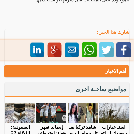
شارك هذا الخبر :
أهم الاخبار
مواضيع ساخنة اخرى
استـ خبارات
شاهد تركيا يقـ
إيطاليا تقهر
السعودية:
روسيا: النـ اتو
تل حماه بالرصـ
هولندا وتخطف
الثلاثاء 27