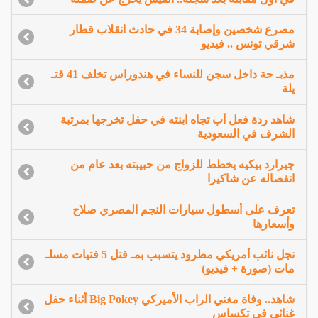
مصرع شخصين وإصابة 34 في حادث انقلاب قطار
شرقي تونس .. فيديو
مذبـ حة داخل سجن للنساء في هندوراس تخلف 41 قتـ
يلة
شاهد ردة فعل أب تجاه ابنته في حفل تخرجها بمرتبة
الشرف في السعودية
جيرارد بيكيه يخطط للزواج من حبيبته بعد عام من
انفصاله عن شاكيرا
تعرف على أسطول سيارات النجم المصري صلاح
وأسعارها
نجل نائب أمريكي مطرود يتسبب بمـ قتل 5 فتيات مسلـ
مات (صورة + فيديو)
شاهد.. وفاة مغني الراب الأميركي Big Pokey أثناء حفل
غنائي في تكساس