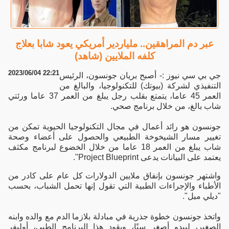
عبر دم المراهقين.. ملياردير أمريكي يعود شابا بعلاج
كلفه الملايين (شاهد)
2023/06/04 22:21
جي بي سي نيوز :- أصبح بريان جونسون، الرئيس
التنفيذي لشركة (بيوتك) للتكنولوجيا، والبالغ من
العمر 45 عاما، يتمتع بقلب رجل يبلغ من العمر 37 عاما ورئتي
شاب بالغ، من خلال برنامج صحي.
جونسون هو رائد أعمال في مجال التكنولوجيا الحيوية تمكن من
تغيير مسار الشيخوخة الطبيعي والحصول على أعضاء وصحة
شاب يبلغ من العمر 18 عاما من خلال الخضوع لبرنامج مكثف
يعتمد على البيانات يدعى Project Blueprint".
واشتهر جونسون بإنفاق ملايين الدولارات كل عام على كادر من
الأطباء والإجراءات الطبية التي تقول إنها تحمل الشباب، بحسب
"ديلي ميل".
واتخذ جونسون خطوة جذرية في مبادلة بلازما الدم مع والده وابنه
الصغير، ليبدو أصغر سنًا، ويقود هذا البرنامج الطبي، أوليفر