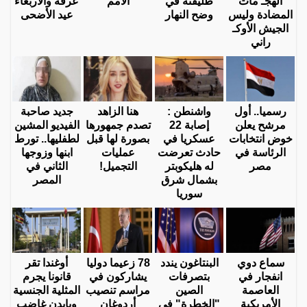
الهجـ مات
طليقته في
الأمم
عرفة والأربعاء
المضادة وليس
وضح النهار
عيد الأضحى
الجيش الأوكـ
راني
رسميا.. أول
واشنطن :
هنا الزاهد
جديد صاحبة
مرشح يعلن
إصابة 22
تصدم جمهورها
الفيديو المشين
خوض انتخابات
عسكريا في
بصورة لها قبل
لطفليها.. تورط
الرئاسة في
حادث تعرضت
عمليات
ابنها وزوجها
مصر
له هليكوبتر
التجميل!
الثاني في
بشمال شرق
المصر
سوريا
سماع دوي
البنتاغون يندد
78 زعيما دوليا
أوغندا تقر
انفجار في
بتصرفات
يشاركون في
قانونا يجرم
العاصمة
الصين
مراسم تنصيب
المثلية الجنسية
الأمريكية
"الخطرة" في
أردوغان
وبايدن غاضب