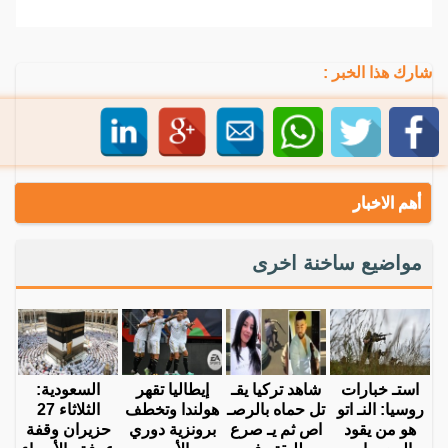
شارك هذا الخبر :
أهم الاخبار
مواضيع ساخنة اخرى
استـ خبارات
شاهد تركيا يقـ
إيطاليا تقهر
السعودية:
روسيا: النـ اتو
تل حماه بالرصـ
هولندا وتخطف
الثلاثاء 27
هو من يقود
اص ثم يـ صرع
برونزية دوري
حزيران وقفة