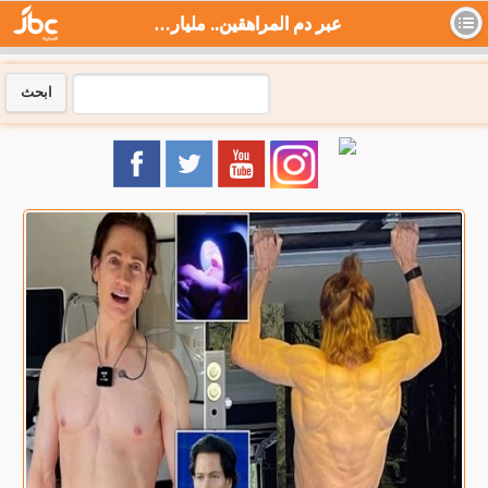
عبر دم المراهقين.. ملياردير أمريكي يعود شابا بعلاج كلفه الملايين (شاهد) - جي بي سي نيوز
ابحث