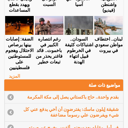
واشنطن
آسيا
السبت
ويهدد بقطع
(فيديو)
المساعدات
لبنان.. اختطاف
السودان..
رغم انتصاره
الضفة: إصابات
مواطن سعودي
اشتباكات كثيفة
الكبير في
بينها برصاص
في بيروت
في الخرطوم
باخموت.. قائد
الاحتلال وهجوم
قبيل انتهاء
فاغنر يحذر من
للمستوطنين
الهدنة
تبعات خطير
على
فلسطينيين
المزيد
مواضيع ذات صلة
بقدم واحدة.. حاج باكستاني يصل إلى مكة المكرمة
شقيقة إيلون ماسك: يفترضون أن أخي يدفع عني كل
شيء ويفرضون علي رسوماً مضاعفة
في أول مقابله بعد سجنه.. ألفيس يخرج عن صمته