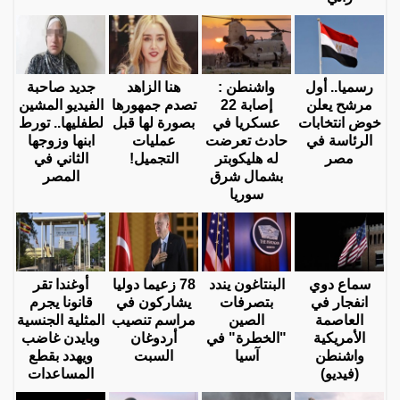
رسميا.. أول
واشنطن :
هنا الزاهد
جديد صاحبة
مرشح يعلن
إصابة 22
تصدم جمهورها
الفيديو المشين
خوض انتخابات
عسكريا في
بصورة لها قبل
لطفليها.. تورط
الرئاسة في
حادث تعرضت
عمليات
ابنها وزوجها
مصر
له هليكوبتر
التجميل!
الثاني في
بشمال شرق
المصر
سوريا
سماع دوي
البنتاغون يندد
78 زعيما دوليا
أوغندا تقر
انفجار في
بتصرفات
يشاركون في
قانونا يجرم
العاصمة
الصين
مراسم تنصيب
المثلية الجنسية
الأمريكية
"الخطرة" في
أردوغان
وبايدن غاضب
واشنطن
آسيا
السبت
ويهدد بقطع
(فيديو)
المساعدات