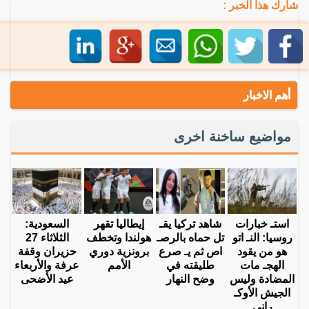
شارك هذا الخبر :
أهم الاخبار
مواضيع ساخنة اخرى
استـ خبارات
شاهد تركيا يقـ
إيطاليا تقهر
السعودية:
روسيا: النـ اتو
تل حماه بالرصـ
هولندا وتخطف
الثلاثاء 27
هو من يقود
اص ثم يـ صرع
برونزية دوري
حزيران وقفة
الهجـ مات
طليقته في
الأمم
عرفة والأربعاء
المضادة وليس
وضح النهار
عيد الأضحى
الجيش الأوكـ
راني