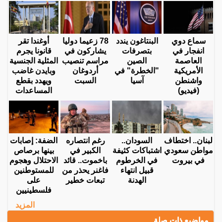
سماع دوي
البنتاغون يندد
78 زعيما دوليا
أوغندا تقر
انفجار في
بتصرفات
يشاركون في
قانونا يجرم
العاصمة
الصين
مراسم تنصيب
المثلية الجنسية
الأمريكية
"الخطرة" في
أردوغان
وبايدن غاضب
واشنطن
آسيا
السبت
ويهدد بقطع
(فيديو)
المساعدات
لبنان.. اختطاف
السودان..
رغم انتصاره
الضفة: إصابات
مواطن سعودي
اشتباكات كثيفة
الكبير في
بينها برصاص
في بيروت
في الخرطوم
باخموت.. قائد
الاحتلال وهجوم
قبيل انتهاء
فاغنر يحذر من
للمستوطنين
الهدنة
تبعات خطير
على
فلسطينيين
المزيد
مواضيع ذات صلة