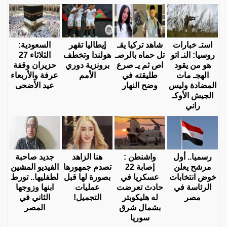
استـ خبارات
شاهد تركيا يقـ
إيطاليا تقهر
السعودية:
روسيا: النـ اتو
تل حماه بالرصـ
هولندا وتخطف
الثلاثاء 27
هو من يقود
اص ثم يـ صرع
برونزية دوري
حزيران وقفة
الهجـ مات
طليقته في
الأمم
عرفة والأربعاء
المضادة وليس
وضح النهار
عيد الأضحى
الجيش الأوكـ
راني
رسميا.. أول
واشنطن :
هنا الزاهد
جديد صاحبة
مرشح يعلن
إصابة 22
تصدم جمهورها
الفيديو المشين
خوض انتخابات
عسكريا في
بصورة لها قبل
لطفليها.. تورط
الرئاسة في
حادث تعرضت
عمليات
ابنها وزوجها
مصر
له هليكوبتر
التجميل!
الثاني في
بشمال شرق
المصر
سوريا