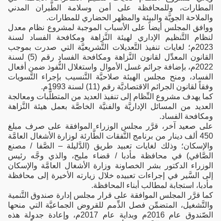
المطارات، وللمحافظة على أمن وسلامة الطَّيران المدني
والملاحة الجويَّة والبيئة والمظهر الحضاري للمطارات.
ووافق المجلس أيضاً على الأسباب الموجبة لمشروع نظام معدل
لنظام التَّنظيم الإداري لهيئة النَّزاهة ومكافحة الفساد لسنة
2023م؛ لغايات تنفيذ التَّعديلات التَّشريعيَّة التي صدرت بموجب
القانون المعدِّل لقانون النَّزاهة ومكافحة الفساد رقم (5) لسنة
2022م، بإضافة جرائم غسل الأموال واستغلال النُّفوذ ضمن أفعال
الفساد، ومنح مجلس الهيئة صلاحيَّة التَّنسيب بإجراء التَّسويات
وفقاً لقانون الجرائم الاقتصاديَّة رقم (11) لسنة 1993م.
كما يهدف مشروع النِّظام إلى تنفيذ العديد من المتطلَّبات ومعالجة
العديد من المسائل الإداريَّة والفنيَّة الخاصَّة بعمل هيئة النَّزاهة
ومكافحة الفساد.
على صعيد آخر، قرَّر مجلس الوزراء الموافقة على صرف مبلغ
450 ألف دينار من برنامج النَّفقات الطَّارئة لوزارة الأشغال العامَّة
والإسكان؛ وذلك لغايات تعبيد طريق (الدَّليلة – الصَّفا / مصنع
الصَّافي) في محافظة مأدبا / قضاء مليح، والذي وجَّه رئيس
الوزراء الدكتور بشر الخصاونة وزارة الأشغال العامَّة والإسكان
إلى السَّير في إجراءات تعبيده خلال زيارته الأخيرة إلى محافظة
مأدبا، استجابة لمطالب أبناء المحافظة.
كما قرَّر المجلس الموافقة على قرار مجلس إدارة صندوق التَّنمية
والتَّشغيل، المتضمِّن فصل الذِّمم للقروض الجماعيَّة التي منحها
الصّندوق عام 2016م وبداية عام 2017م، وإعادة جدولة هذه