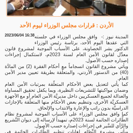
الأردن : قرارات مجلس الوزراء ليوم الأحد
2023/06/04 16:38
المدينة نيوز :- وافق مجلس الوزراء في جلسته
التي عقدها اليوم الأحد، برئاسة رئيس الوزراء
الدكتور بشر الخصاونة، على الأسباب الموجبة لمشروع قانون
معدِّل لقانون الأمن العام لسنة 2023م، لاستكمال إجراءات
إصداره حسب الأصول.
ويأتي مشروع القانون انسجاماً مع أحكام الفقرة (2) من المادَّة
(40) من الدستور الأردني، والمتعلّقة بطريقة تعيين مدير الأمن
العام.
كما يأتي لتعديل بعض الأحكام المتعلّقة بمرتبات الأمن العام
وضمان مواكبتها للتشريعات النظيرة، وبما يكفل تحقيق المساواة
والعدالة لجميع العسكريين داخل مديريَّة الأمن العام أو مع الأجهزة
العسكريَّة الأخرى، وتنظيم بعض الأحكام منها المتعلّقة بالإجازات
الدراسيَّة بدون راتب والإعارة والانتداب والإلحاق.
كما وافق مجلس الوزراء على الأسباب الموجبة لمشروع نظام
الطَّائرات الجاثمة لسنة 2023م، تمهيداً لإرساله إلى ديوان التَّشريع
والرَّأي للسَّير في إجراءات إصداره حسب الأصول.
ويأتي مشروع النِّظام لغايات تنظيم الطَّائرات الجاثمة في