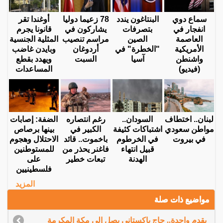
سماع دوي
البنتاغون يندد
78 زعيما دوليا
أوغندا تقر
انفجار في
بتصرفات
يشاركون في
قانونا يجرم
العاصمة
الصين
مراسم تنصيب
المثلية الجنسية
الأمريكية
"الخطرة" في
أردوغان
وبايدن غاضب
واشنطن
آسيا
السبت
ويهدد بقطع
(فيديو)
المساعدات
لبنان.. اختطاف
السودان..
رغم انتصاره
الضفة: إصابات
مواطن سعودي
اشتباكات كثيفة
الكبير في
بينها برصاص
في بيروت
في الخرطوم
باخموت.. قائد
الاحتلال وهجوم
قبيل انتهاء
فاغنر يحذر من
للمستوطنين
الهدنة
تبعات خطير
على
فلسطينيين
المزيد
مواضيع ذات صلة
بقدم واحدة.. حاج باكستاني يصل إلى مكة المكرمة