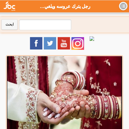
رجل يترك عروسه ويلغي زواجه منها بسبب حبيبها في الهند - جي بي سي نيوز
ابحث