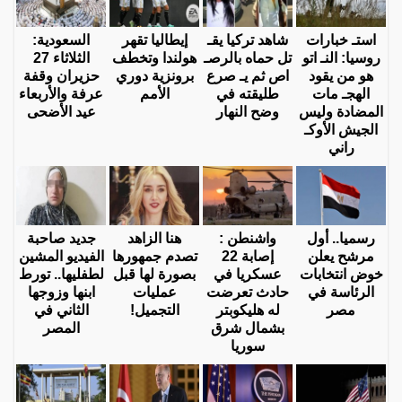
استـ خبارات
شاهد تركيا يقـ
إيطاليا تقهر
السعودية:
روسيا: النـ اتو
تل حماه بالرصـ
هولندا وتخطف
الثلاثاء 27
هو من يقود
اص ثم يـ صرع
برونزية دوري
حزيران وقفة
الهجـ مات
طليقته في
الأمم
عرفة والأربعاء
المضادة وليس
وضح النهار
عيد الأضحى
الجيش الأوكـ
راني
رسميا.. أول
واشنطن :
هنا الزاهد
جديد صاحبة
مرشح يعلن
إصابة 22
تصدم جمهورها
الفيديو المشين
خوض انتخابات
عسكريا في
بصورة لها قبل
لطفليها.. تورط
الرئاسة في
حادث تعرضت
عمليات
ابنها وزوجها
مصر
له هليكوبتر
التجميل!
الثاني في
بشمال شرق
المصر
سوريا