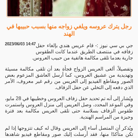
رجل يترك عروسه ويلغي زواجه منها بسبب حبيبها في
الهند
2023/06/03 14:47
جي بي سي نيوز :- قام عريس هندي بإلغاء حفل
زفافه في منتصف الطريق عندما كانت الطقوس
جارية بعدما تلقى مكالمة هاتفية من حبيب العروس.
وتفصيلاً، ألغى العريس الزواج فجأة بعد أن تلقى مكالمة مسيئة
وتهديدية من عشيق العروس، كما أرسل العاشق المزعوم بعض
الصور ومقاطع الفيديو إلى العريس من رقم غير معروف، الأمر
الذي دفعه إلى التخلي عن حفل الزفاف.
ويُشار إلى أنه تم تحديد حفل زفاف العروس وخطيبها في 28 مايو،
وفي الموعد المحدد، وصل العريس إلى منزل العروس واستمرت
طقوس الزفاف بسلاسة حتى تلقى العريس مكالمة بعد فترة
وجيزة من المراسم الهندية.
ويُذكر أن المتصل أساء إلى العريس وقال له كيف تتزوجها إذا لم
تكن متأكدًا منها، فقد أرسلت إليك صور ومقاطع فيديو شاهدها