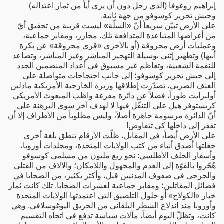
إبراهيم روغوفا (الذي رحل دون أن يرى أياً من ثمار اعتداله)
وجيش تحرير كوسوفو من جهة ثانية.
على الأرض تبيّن سريعاً أنّ «السلّة» ليست قريبة من تحقيق أيّ
من أغراضها المتباعدة المتدافعة تلك. مجازر، ومقابر جماعية،
وعمليات أرض محروقة (أو بالأحرى «قرى محروقة» عن بكرة
أبيها) وتطهير إثني بوسيلة التهجير المباشر وغير المباشر، وتصاعد
للنقمة الشعبية، وتعاظم غير مسبوق في أعداد المنضمين الجدد
إلى جيش تحرير كوسوفو؛ إلى جانب احتجاجات متواصلة على
العنف الصربي، تصدّرت إطلاقها وزيرة الخارجية الأمريكية مادلين
أولبرايت طوراً، فضلاً عن دائرة مفرغة واظب المبعوث الأمريكي
كريستوفر هيل على التنقّل فيها لا لهدف آخر سوى البرهنة على
أنّ الدائرة مرسومة جاهزة أصلاً، وليس مطلوباً من الأطراف إلا أن
تقفز إلى داخلها كي تتفاوض!
على الأرض أيضاً، في المقابل، ظلّت الأرقام تنطق بلغة أخرى
جعلتها أصدق أنباء من كتب الولايات المتحدة، ومجلدات أوروبا،
وأسفار الحلف الأطلسي: نحو ربع مليون من مسلمي كوسوفو
هُجّروا بالقوّة إلى العدم والمجهول واللامكان؛ والآلاف من القتلى
والجرحى في صفوف المدنيين قبل، وأكثر بكثير، من الضحايا في
فصائل المقاتلين؛ ومقابر جماعية لعشرات الضحايا. تلك كانت ثمار
خيار «الكولاج» أو حلول التلصيق التي اعتمدتها الولايات المتحدة
وأوروبا منذ اندلاع الشطر البلقاني من الحريق اليوغوسلافي. وهي
كانت، وتظلّ اليوم أيضاً، مآلات سياسة تدفع في اتجاه التقسيم