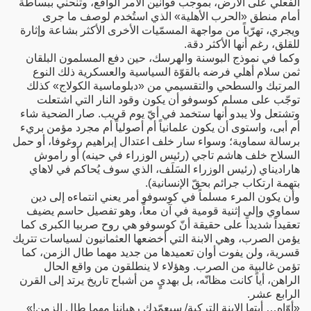
الفعلي على الأرض، بموجب قوانين الأمر الواقع، وتنحني ببساطة
أمام منطق «الحرب الأهلية» الذي استُخدم لوصف ما جرى
ويجري، تهرّباً من مواجهة المسمّيات الأخرى الأكثر بشاعة وإثارة
للقلق، رغم أنها الأكثر دقة.
وكما في نموذج البوسنة والهرسك، حين دفع المسلمون البلقان
ثمن سلام أهلي فرضه بالقوّة السياسية والعسكرية ذلك النوع
المرتبك والسطحي والتقسيمي من «دبلوماسية الكولاج» كذلك
توجّب على مسلم كوسوفو أن يكون وقود النار التي اشتعلت
وتشتعل ولا يبدو أنها ستخمد في أيّ يوم قريب. صار الضحية شاء
أم أبى، واستوى أن يكون علمانياً أم أصولياً أم مجرد مؤمن بريء
برسالة سماوية؛ وسواء سار خلف اعتدال إبراهيم روغوفا، أو حمل
السلاح خلف هاشم تاجي (رئيس الوزراء في حينه) أو راموش
هاراديناي (رئيس الوزراء السَلَف، الذي سوف يُحاكم في لاهاي
بتهمة ارتكاب جرائم بحقّ الإنسانية).
وأن يكون المرء مسلماً في كوسوفو أمر يعني انتماءه إلى دين
سماوي وإلى إثنية قومية في آن معاً، وهو تفصيل حاسم يضيف
تعقيداً شديداً على حقيقة أنّ كوسوفو هي روح صربيا الكبرى كما
يؤمن الصرب، وهي الابنة التي أخضعها العثمانيون لسياسات تتريك
قسرية، ولن يفوت أوان تعميدها من جديد مهما طال الزمن، كما
تؤمن غالبية من الصرب. وهؤلاء لا ينطلقون من واقع الحال
الراهن، أياً كانت مظانّه، بل بهديٍ من أشباح تاريخ يرتد إلى القرن
الرابع عشر.
«أوّاه… أيتها الابنة التركية/ سيعمّدك رهباننا مهما طال الزمن!»