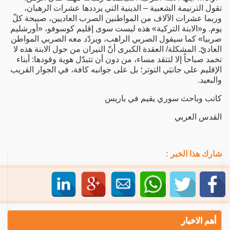
تقول الترنيمة الشعبية – الدينية التي يرددها عشرات الرهبان،
وربما عشرات الآلاف من المواطنين الصرب العاديين، صبيحة كلّ
يوم. و«الابنة التركية» هذه ليست سوى إقليم كوسوفو، «أورشليم
صربيا» كما سيقول الصربي الراهب، ويردّد معه الصربي المواطن
العاديّ. المشكلة/ العقدة الكبرى أنّ النيران من حول الابنة هذه لا
تخمد صباحاً إلا لتتقد مساء، من دون أن تتبدّل هوية وقودها: أبناء
الإقليم على جانبَي التوتر؛ بل على جوانبه كافة، في الجوار القريب
والبعيد.
كاتب وباحث سوري يقيم في باريس
القدس العربي
شارك هذا الخبر :
أهم الاخبار