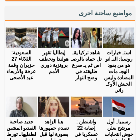
مواضيع ساخنة اخرى
استـ خبارات
شاهد تركيا يقـ
إيطاليا تقهر
السعودية:
روسيا: النـ اتو
تل حماه بالرصـ
هولندا وتخطف
الثلاثاء 27
هو من يقود
اص ثم يـ صرع
برونزية دوري
حزيران وقفة
الهجـ مات
طليقته في
الأمم
عرفة والأربعاء
المضادة وليس
وضح النهار
عيد الأضحى
الجيش الأوكـ
راني
رسميا.. أول
واشنطن :
هنا الزاهد
جديد صاحبة
مرشح يعلن
إصابة 22
تصدم جمهورها
الفيديو المشين
خوض انتخابات
عسكريا في
بصورة لها قبل
لطفليها.. تورط