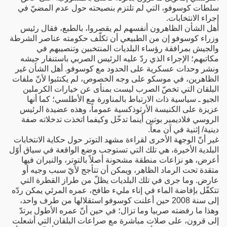
سلطات كوسوفو، التي لم تلتزم بنصيحته حول عدم المضيّ في
إجراء الانتخابات.
أهل الشأن الظاهرون أنفسهم لم يقصروا، بالطبع، فقال رئيس
وزراء كوسوفو إن من الطبيعي أن تكلّف حكومته عناصر الشرطة
والجيش بمرافقة رؤساء البلديات المنتخبين وتنصيبهم في
مكاتبهم؛ الإجراء الذي ردّ عليه الرئيس الصربي باستنفار جيشه
ونشر وحدات عسكرية على الحدود مع كوسوفو. أهل الشأن غير
الظاهرين، في موسكو على وجه الخصوص، لم يكتئبوا لأنّ ملفات
البلقان التي تخصّ الصرب ليست بمنأى عن خيارات الكرملين
الجيو ـ سياسية ذات الارتباط بالمناورة مع الأطلسي؛ كما أنها
عزيزة على الكنيسة الأرثوذكسية عموماً، وهذه عضيدة الرئيس
الروسي فلاديمير بوتين أينما تدخّل وكيفما اتخذت تدخلاته صفة
دينية/ إثنية في آن معاً.
غير أنّ الوجهة الأخرى لقراءة مشهد التوتر حول حكاية الانتخابات
البلدية الأخيرة، هي تلك التي تستوجب وضع الواقعة في سياق أوّل
أعرض، هو نزاعات منطقة مشحونة أصلاً بالتوتر، والنيران فيها
متقدة تحت الرماد الظاهر، ويمكن أن تتأجج لأيّ سبب وجيه أو
عارض. وما جرى في تلك البلديات يظلّ من طراز القطرة التي
تتكفّل بإفاضة الماء في إناء مليء طافح، عمره المرئي يمكن ردّه
إلى سنة 2008 حين أعلنت كوسوفو استقلالها من طرف واحد،
وهذا ما رفضته صربيا وما تزال؛ في حين أنّ عمره الأطول يرتدّ
إلى قرون، على صلات مباشرة مع صراعات البلقان التي أشعلت