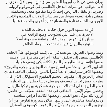
نيران شتى في قلب أوروبا العجوز. سياق ثانٍ، ليس أقلّ مغزى أو
أدنى عواقب، هو ميراث التدخل الأطلسي في كوسوفو وكرواتيا
وصربيا، والبلقان التاريخي إجمالاً؛ وما يتقاطع معه، ويستكمله
بمعنى زيادة السوء سوءاً، من سياسات الولايات المتحدة والاتحاد
الأوروبي، الخاطئة تارة والعشوائية تارة أخرى والحمقاء غالباً.
قراءة مشهد التوتر حول حكاية الانتخابات البلدية
الأخيرة، هي تلك التي تستوجب وضع الواقعة في
سياق أوّل أعرض، هو نزاعات منطقة مشحونة أصلاً
بالتوتر، والنيران فيها متقدة تحت الرماد الظاهر
ومنذ وصول الحريق اليوغسلافي إلى إقليم كوسوفو، ظلّ الحلف
الأطلسي يسعى إلى تحقيق «سلّة» أغراض متنافرة في الإقليم:
بعضها «إنساني» الطابع من النوع الكلاسيكي (وقف عمليات
التطهير الإثني، والحدّ من اتساع موجات التهجير والهجرة والنزوح)؛
وبعضها الآخر ستراتيجي لا يعبأ كثيراً بالثمن الإنساني الباهظ (تفادي
انتشار الحريق إلى مقدونيا، تحجيم المفهوم الاستقلالي الذي كان
يطرحه جيش تحرير كوسوفو ويرسل درساً خطيراً إلى الجوار،
قطع الطريق على احتمالات مواجهة عسكرية بين تركيا واليونان،
وحصر التوتّر الإثني – الثقافي في هذه البقعة الضيّقة من خاصرة
أوروبا لئلا تتوغّل نحو القلب)؛ وبعضها الثالث أغراض سياسية
ودبلوماسية مباشرة، على رأسها إطلاق سيرورة تفاوض من أيّ
نوع بين الصرب من جهة، وكلّ من الزعيم الكوسوفي المعتدل