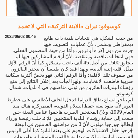
كوسوفو: نيران «الابنة التركية» التي لا تخمد
2023/06/02 00:46
من حيث الشكل، هي انتخابات بلدية ذات طابع
ديمقراطي وسلمي، لأنّ عمليات التصويت فيها
جرت من دون إكراه أو تزوير. وأمّا من حيث المضمون الفعلي،
فهي انتخابات ناقصة ومنتقَصة، لأنّ أرقام المشاركين فيها لم
تتجاوز 1500 من أصل 45 ألف ناخب مسجّل، كما أنّ الرقم الأوّل
يمثّل أقلية إثنية ألبانية، ولهذا فقد كان طبيعياً أن يتحدر الفائزون
من صفوف تلك الأقلية؛ وأمّا الرقم الثاني فهو يخصّ أكثرية سكانية
صربية قاطعت الانتخابات، ولهذا لجأت بعد إعلان النتائج إلى منع
رؤساء البلديات الفائزين من تولّي مناصبهم في 4 بلديات، شمال
كوسوفو.
لم يتأخر اتساع نطاق الدراما فدخل الحلف الأطلسي على خطوط
التوتر لأنه يقود بعثة حفظ السلام الدولية، المتمركزة هناك منذ
العام 1999، ولأنّ المحتجين الصرب هاجموا عناصر البعثة حين
سعت إلى حماية رؤساء البلدية المنتخبين. ثمّ تدخلت رئيسة وزراء
إيطاليا جورجيا ميلوني لأنّ 3 من مواطنيها العاملين في البعثة
جُرحوا خلال الاشتباكات الهجوم على بعثة الناتو؛ كما أدلى الرئيس
الفرنسي إمانويل ماكرون بدلوه، فألقى بالمسؤولية على عاتق