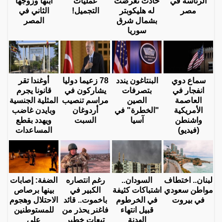
الرئاسة في
حادث تعرضت
عمليات
ابنها وزوجها
مصر
له هليكوبتر
التجميل!
الثاني في
بشمال شرق
المصر
سوريا
سماع دوي
البنتاغون يندد
78 زعيما دوليا
أوغندا تقر
انفجار في
بتصرفات
يشاركون في
قانونا يجرم
العاصمة
الصين
مراسم تنصيب
المثلية الجنسية
الأمريكية
"الخطرة" في
أردوغان
وبايدن غاضب
واشنطن
آسيا
السبت
ويهدد بقطع
(فيديو)
المساعدات
لبنان.. اختطاف
السودان..
رغم انتصاره
الضفة: إصابات
مواطن سعودي
اشتباكات كثيفة
الكبير في
بينها برصاص
في بيروت
في الخرطوم
باخموت.. قائد
الاحتلال وهجوم
قبيل انتهاء
فاغنر يحذر من
للمستوطنين
الهدنة
تبعات خطير
على