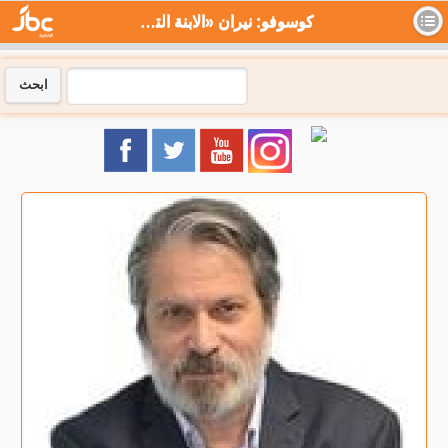
كوسوفو: نيران «الابنة التركية» التي لا تخمد - جي بي سي نيوز
ابحث