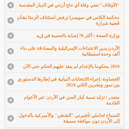
"الأوقاف" تنفي وفاة أي حاج أردني في الديار المقدسة
محكمة الكاس في سويسرا ترفض استئناف الرمثا بشأن
قضية شرارة
وزارة الصحة : أكثر 70 إصابة بالحصبة في إربد
الأردن يدين الاعتداءات الإسرائيلية والمصادقة على بناء
ألف وحدة استيطانية
2019 محكوما بالإعدام لم ينفذ عليهم الحكم حتى الآن
الخصاونة: إجراء الانتخابات النيابية في إطارها الدستوري
بين تموز وتشرين الثاني 2024
مصدر : تزايد نسبة كبار السن في الأردن عبر الأعوام
القادمة
السماح لحاملي تأشيرتي "الشنغن" والأميركية بالدخول
إلى الأردن دون موافقة مسبقة