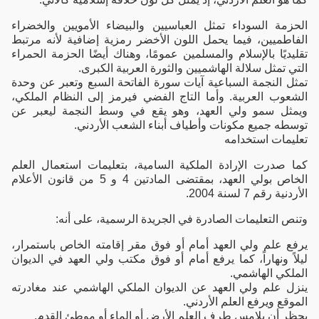
الحزمة السوداء تمثل العباسيين والبيضاء الأمويين والخضراء
الفاطميين، فيما يحمل اللون الأخضر رمزية إضافية لأنه مرتبط
تقليديًا بالإسلام والمسلمين عمومًا، وهناك أيضًا الحزمة الحمراء
التي تمثل سلالة الهاشميين والثورة العربية الكبرى.
تمثل النجمة السباعية آيات سورة الفاتحة السبع وتعبر عن وحدة
الشعوب العربية. وأما التاج الفضي فيرمز إلى النظام الملكي،
ويمثل سمو ولي العهد، وهو يقع في وسط النجمة ليعبر عن
توسطه جميع مكونات وأطياف أبناء الشعب الأردني.
تعليمات استخدامه
كما صدرت الإرادة الملكية السامية، بتعليمات استعمال العلم
الخاص بولي العهد، بمقتضى المادتين 4 و 5 من قانون الأعلام
الأردنية رقم 7 لسنة 2004.
وتنص التعليمات الصادرة في الجريدة الرسمية، على أنه:
يرفع علم ولي العهد أمام أو فوق مقر إقامته الخاص باستمرار،
ليلاً ونهاراً، كما يرفع أمام أو فوق مكتب ولي العهد في الديوان
الملكي الهاشمي.
ينزل علم ولي العهد عن الديوان الملكي الهاشمي عند مغادرته
الموقع ويرفع العلم الأردني.
يحظر أن يلامس طرف العلم الأرض أو الماء أو موطئ القدم.