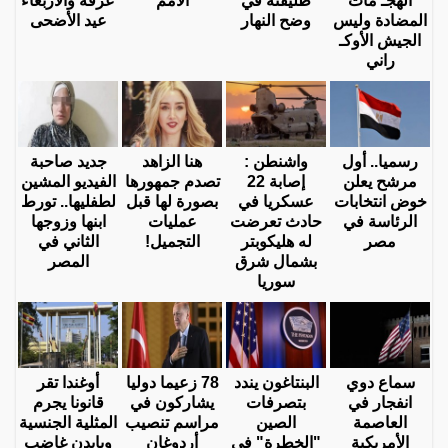
الهجـ مات
طليقته في
الأمم
عرفة والأربعاء
المضادة وليس
وضح النهار
عيد الأضحى
الجيش الأوكـ
راني
رسميا.. أول
واشنطن :
هنا الزاهد
جديد صاحبة
مرشح يعلن
إصابة 22
تصدم جمهورها
الفيديو المشين
خوض انتخابات
عسكريا في
بصورة لها قبل
لطفليها.. تورط
الرئاسة في
حادث تعرضت
عمليات
ابنها وزوجها
مصر
له هليكوبتر
التجميل!
الثاني في
بشمال شرق
المصر
سوريا
سماع دوي
البنتاغون يندد
78 زعيما دوليا
أوغندا تقر
انفجار في
بتصرفات
يشاركون في
قانونا يجرم
العاصمة
الصين
مراسم تنصيب
المثلية الجنسية
الأمريكية
"الخطرة" في
أردوغان
وبايدن غاضب