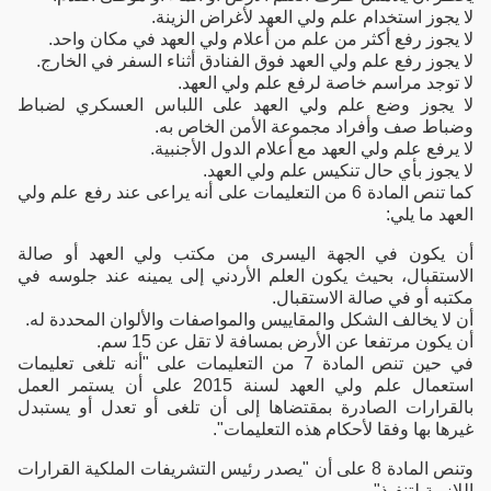
لا يجوز استخدام علم ولي العهد لأغراض الزينة.
لا يجوز رفع أكثر من علم من أعلام ولي العهد في مكان واحد.
لا يجوز رفع علم ولي العهد فوق الفنادق أثناء السفر في الخارج.
لا توجد مراسم خاصة لرفع علم ولي العهد.
لا يجوز وضع علم ولي العهد على اللباس العسكري لضباط
وضباط صف وأفراد مجموعة الأمن الخاص به.
لا يرفع علم ولي العهد مع أعلام الدول الأجنبية.
لا يجوز بأي حال تنكيس علم ولي العهد.
كما تنص المادة 6 من التعليمات على أنه يراعى عند رفع علم ولي
العهد ما يلي:
أن يكون في الجهة اليسرى من مكتب ولي العهد أو صالة
الاستقبال، بحيث يكون العلم الأردني إلى يمينه عند جلوسه في
مكتبه أو في صالة الاستقبال.
أن لا يخالف الشكل والمقاييس والمواصفات والألوان المحددة له.
أن يكون مرتفعا عن الأرض بمسافة لا تقل عن 15 سم.
في حين تنص المادة 7 من التعليمات على "أنه تلغى تعليمات
استعمال علم ولي العهد لسنة 2015 على أن يستمر العمل
بالقرارات الصادرة بمقتضاها إلى أن تلغى أو تعدل أو يستبدل
غيرها بها وفقا لأحكام هذه التعليمات".
وتنص المادة 8 على أن "يصدر رئيس التشريفات الملكية القرارات
اللازمة لتنفيذ".