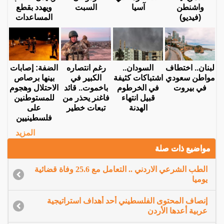
واشنطن
آسيا
السبت
ويهدد بقطع
(فيديو)
المساعدات
لبنان.. اختطاف
السودان..
رغم انتصاره
الضفة: إصابات
مواطن سعودي
اشتباكات كثيفة
الكبير في
بينها برصاص
في بيروت
في الخرطوم
باخموت.. قائد
الاحتلال وهجوم
قبيل انتهاء
فاغنر يحذر من
للمستوطنين
الهدنة
تبعات خطير
على
فلسطينيين
المزيد
مواضيع ذات صلة
الطب الشرعي الاردني .. التعامل مع 25.6 وفاة قضائية
يوميا
إنصاف المحتوى الفلسطيني أحد أهداف استراتيجية
عربية أعدها الأردن