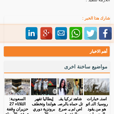
شارك هذا الخبر :
أهم الاخبار
مواضيع ساخنة اخرى
استـ خبارات
شاهد تركيا يقـ
إيطاليا تقهر
السعودية:
روسيا: النـ اتو
تل حماه بالرصـ
هولندا وتخطف
الثلاثاء 27
هو من يقود
اص ثم يـ صرع
برونزية دوري
حزيران وقفة