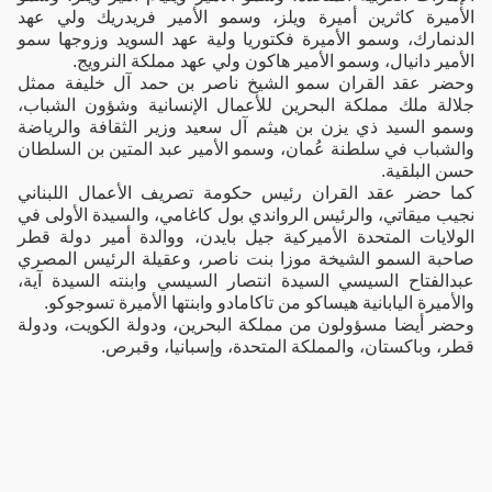
الأميرة كاثرين أميرة ويلز، وسمو الأمير فريدريك ولي عهد
الدنمارك، وسمو الأميرة فكتوريا ولية عهد السويد وزوجها سمو
الأمير دانيال، وسمو الأمير هاكون ولي عهد مملكة النرويج.
وحضر عقد القران سمو الشيخ ناصر بن حمد آل خليفة ممثل
جلالة ملك مملكة البحرين للأعمال الإنسانية وشؤون الشباب،
وسمو السيد ذي يزن بن هيثم آل سعيد وزير الثقافة والرياضة
والشباب في سلطنة عُمان، وسمو الأمير عبد المتين بن السلطان
حسن البلقية.
كما حضر عقد القران رئيس حكومة تصريف الأعمال اللبناني
نجيب ميقاتي، والرئيس الرواندي بول كاغامي، والسيدة الأولى في
الولايات المتحدة الأميركية جيل بايدن، ووالدة أمير دولة قطر
صاحبة السمو الشيخة موزا بنت ناصر، وعقيلة الرئيس المصري
عبدالفتاح السيسي السيدة انتصار السيسي وابنته السيدة آية،
والأميرة اليابانية هيساكو من تاكامادو وابنتها الأميرة تسوجوكو.
وحضر أيضا مسؤولون من مملكة البحرين، ودولة الكويت، ودولة
قطر، وباكستان، والمملكة المتحدة، وإسبانيا، وقبرص.