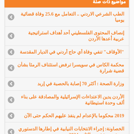
مواضيع ذات صلة
الطب الشرعي الاردني .. التعامل مع 25.6 وفاة قضائية
يوميا
إنصاف المحتوى الفلسطيني أحد أهداف استراتيجية
عربية أعدها الأردن
"الأوقاف" تنفي وفاة أي حاج أردني في الديار المقدسة
محكمة الكاس في سويسرا ترفض استئناف الرمثا بشأن
قضية شرارة
وزارة الصحة : أكثر 70 إصابة بالحصبة في إربد
الأردن يدين الاعتداءات الإسرائيلية والمصادقة على بناء
ألف وحدة استيطانية
2019 محكوما بالإعدام لم ينفذ عليهم الحكم حتى الآن
الخصاونة: إجراء الانتخابات النيابية في إطارها الدستوري