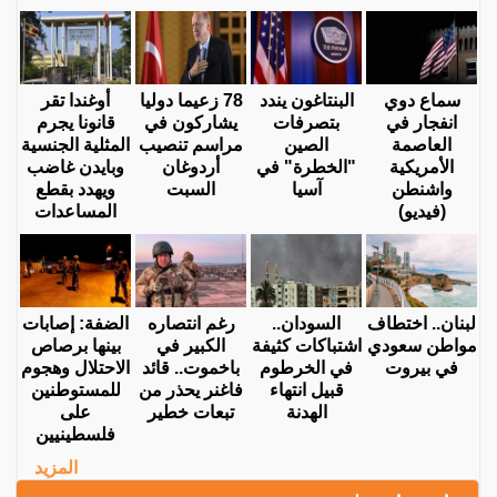
سماع دوي
البنتاغون يندد
78 زعيما دوليا
أوغندا تقر
انفجار في
بتصرفات
يشاركون في
قانونا يجرم
العاصمة
الصين
مراسم تنصيب
المثلية الجنسية
الأمريكية
"الخطرة" في
أردوغان
وبايدن غاضب
واشنطن
آسيا
السبت
ويهدد بقطع
(فيديو)
المساعدات
لبنان.. اختطاف
السودان..
رغم انتصاره
الضفة: إصابات
مواطن سعودي
اشتباكات كثيفة
الكبير في
بينها برصاص
في بيروت
في الخرطوم
باخموت.. قائد
الاحتلال وهجوم
قبيل انتهاء
فاغنر يحذر من
للمستوطنين
الهدنة
تبعات خطير
على
فلسطينيين
المزيد