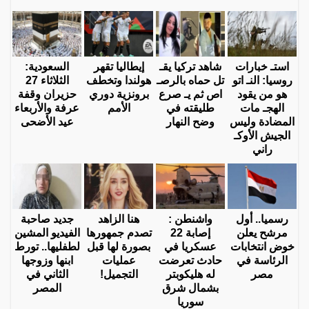
استـ خبارات
شاهد تركيا يقـ
إيطاليا تقهر
السعودية:
روسيا: النـ اتو
تل حماه بالرصـ
هولندا وتخطف
الثلاثاء 27
هو من يقود
اص ثم يـ صرع
برونزية دوري
حزيران وقفة
الهجـ مات
طليقته في
الأمم
عرفة والأربعاء
المضادة وليس
وضح النهار
عيد الأضحى
الجيش الأوكـ
راني
رسميا.. أول
واشنطن :
هنا الزاهد
جديد صاحبة
مرشح يعلن
إصابة 22
تصدم جمهورها
الفيديو المشين
خوض انتخابات
عسكريا في
بصورة لها قبل
لطفليها.. تورط
الرئاسة في
حادث تعرضت
عمليات
ابنها وزوجها
مصر
له هليكوبتر
التجميل!
الثاني في
بشمال شرق
المصر
سوريا