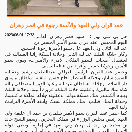
عقد قران ولي العهد والآنسة رجوة في قصر زهران
2023/06/01 17:32
جى بي سي نيوز :- شهد قصر زهران العامر،
اليوم الخميس، عقد قران سمو الأمير الحسين بن
عبدالله الثاني ولي العهد على سمو الأميرة رجوةُ الحسين.
وكان جلالة الملك عبدالله الثاني وجلالة الملكة رانيا العبدالله في
استقبال أصحاب السمو الملكي الأمراء والأميرات، وذوي سمو
الأميرة رجوةُ الحسين وأفراد من عائلة السيف.
وحضر عقد القران الرئيس العراقي عبداللطيف رشيد وعقيلته
السيدة شاناز، وجلالة السلطان حاج حسن البلقية، سلطان بروناي
دار السلام، وجلالة السلطان عبدالله رعاية الدين المصطفى بالله
شاه ملك ماليزيا، وعقليته جلالة الملكة عزيزة أمينة، وجلالة الملك
ويليام ألكسندر ملك مملكة هولندا وعقليته جلالة الملكة ماكسيما،
وجلالة الملك فيليب، ملك مملكة بلجيكا وابنته الأميرة اليزابيث
ولية العهد.
كما حضر عقد القران سمو الأمير سلمان بن حمد آل خليفة ولي
العهد رئيس مجلس الوزراء في مملكة البحرين، وسمو الشيخ خالد
بن محمد بن زايد آل نهيان ولي العهد في إمارة أبوظبي بدولة
الإمارات العربية المتحدة، وسمو الأمير ويليام أمير ويلز، وسمو