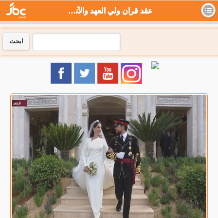
عقد قران ولي العهد والآنسة رجوة في قصر زهران - جي بي سي نيوز
ابحث