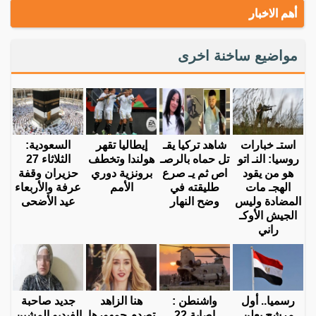
أهم الاخبار
مواضيع ساخنة اخرى
استـ خبارات
شاهد تركيا يقـ
إيطاليا تقهر
السعودية:
روسيا: النـ اتو
تل حماه بالرصـ
هولندا وتخطف
الثلاثاء 27
هو من يقود
اص ثم يـ صرع
برونزية دوري
حزيران وقفة
الهجـ مات
طليقته في
الأمم
عرفة والأربعاء
المضادة وليس
وضح النهار
عيد الأضحى
الجيش الأوكـ
راني
رسميا.. أول
واشنطن :
هنا الزاهد
جديد صاحبة
مرشح يعلن
إصابة 22
تصدم جمهورها
الفيديو المشين