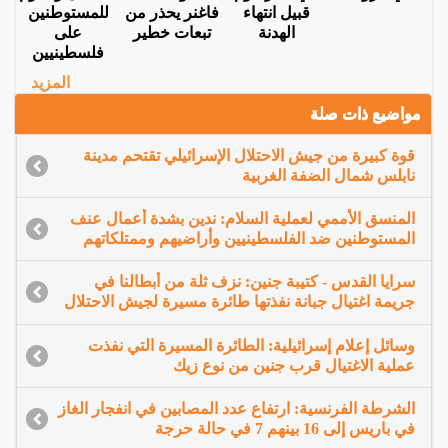
قبيل انتهاء
فاغنر يحذر من
للمستوطنين
الهدنة
تبعات خطير
على
فلسطينيين
المزيد
مواضيع ذات صلة
قوة كبيرة من جيش الاحتلال الإسرائيلي تقتحم مدينة
نابلس شمال الضفة الغربية
المنسق الأممي لعملية السلام: ندين بشدة أعمال عنف
المستوطنين ضد الفلسطينيين وأراضيهم وممتلكاتهم
سرايا القدس - كتيبة جنين: نزف ثلة من أبطالنا في
جريمة اغتيال جبانة نفذتها طائرة مسيرة لجيش الاحتلال
وسائل إعلام إسرائيلية: الطائرة المسيرة التي نفذت
عملية الاغتيال قرب جنين من نوع زيك
الشرطة الفرنسية: ارتفاع عدد المصابين في انفجار الغاز
في باريس إلى 16 بينهم 7 في حالة حرجة