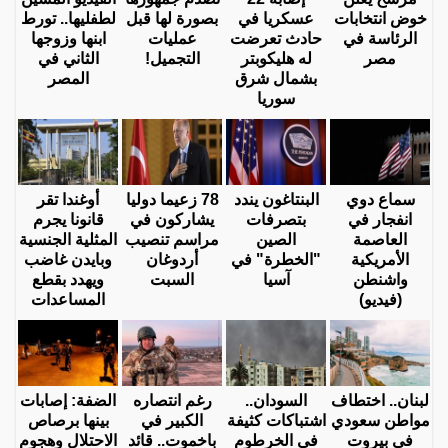
خوض انتخابات
عسكريا في
بصورة لها قبل
لطفليها.. تورط
الرئاسة في
حادث تعرضت
عمليات
ابنها وزوجها
مصر
له هليكوبتر
التجميل!
الثاني في
بشمال شرق
المصر
سوريا
سماع دوي
البنتاغون يندد
78 زعيما دوليا
أوغندا تقر
انفجار في
بتصرفات
يشاركون في
قانونا يجرم
العاصمة
الصين
مراسم تنصيب
المثلية الجنسية
الأمريكية
"الخطرة" في
أردوغان
وبايدن غاضب
واشنطن
آسيا
السبت
ويهدد بقطع
(فيديو)
المساعدات
لبنان.. اختطاف
السودان..
رغم انتصاره
الضفة: إصابات
مواطن سعودي
اشتباكات كثيفة
الكبير في
بينها برصاص
في بيروت
في الخرطوم
باخموت.. قائد
الاحتلال وهجوم