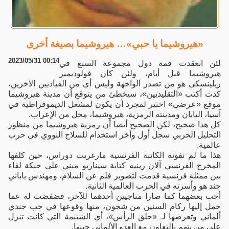
«هيروشيما يا حبي»… هيروشيما بصيغة أخرى
2023/05/31 00:14
لئن انعقدت قمة دول مجموعة السبع في
هيروشيما قبل أيام، ولئن كان فولوديمير
زيلينسكي هو من تصدر الواجهة وليس أي من القياديين الآخرين،
كدت أكتب «التقليديين»، سيخطئ من يتوقع أن مدينة هيروشيما
موقع «عرضي» اختير لمجرد أن يكون لمشعل الديموقراطية في
آسيا، اليابان ومدينته الرمزية، هيروشيما، محل من الإعراب.
كل هذا صحيح، لكن الصحيح أيضا أن رمزية هيروشيما من منظور
التحليل الحربي سجل أول وآخر استخدام للسلاح النووي في حرب
عالمية.
هذا ما لم تفوته الكاتبة الفرنسية مارغريت دوراس، حين كلفها
المخرج الفرنسي آلان رينيه كتابة سيناريو مبني على حبكة لقاء
بين ممثلة فرنسية قدمت لتصوير فلم عن السلام، ومهندس ياباني
جند هو وأسرته في الحرب العالمية الثانية.
أحب بعضهما كما صارا مناجيين أحدهما للآخر، فضفضت له عما
حمل إليها ركام السنين من شجون، منها وقوعها في حب جندي
ألماني وتعرضها لـ «حلق الرأس»، أي الشتيمة التي كانت تنزل
على من يتهم بالتعاون مع العدو الألماني حينها.