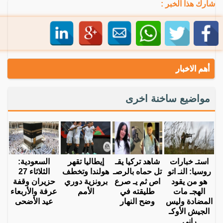
شارك هذا الخبر :
أهم الاخبار
مواضيع ساخنة اخرى
استـ خبارات
شاهد تركيا يقـ
إيطاليا تقهر
السعودية:
روسيا: النـ اتو
تل حماه بالرصـ
هولندا وتخطف
الثلاثاء 27
هو من يقود
اص ثم يـ صرع
برونزية دوري
حزيران وقفة
الهجـ مات
طليقته في
الأمم
عرفة والأربعاء
المضادة وليس
وضح النهار
عيد الأضحى
الجيش الأوكـ
راني