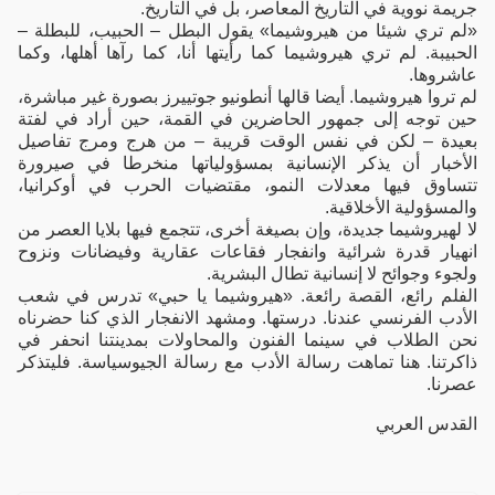
جريمة نووية في التاريخ المعاصر، بل في التاريخ.
«لم تري شيئا من هيروشيما» يقول البطل – الحبيب، للبطلة –
الحبيبة. لم تري هيروشيما كما رأيتها أنا، كما رآها أهلها، وكما
عاشروها.
لم تروا هيروشيما. أيضا قالها أنطونيو جوتييرز بصورة غير مباشرة،
حين توجه إلى جمهور الحاضرين في القمة، حين أراد في لفتة
بعيدة – لكن في نفس الوقت قريبة – من هرج ومرج تفاصيل
الأخبار أن يذكر الإنسانية بمسؤولياتها منخرطا في صيرورة
تتساوق فيها معدلات النمو، مقتضيات الحرب في أوكرانيا،
والمسؤولية الأخلاقية.
لا لهيروشيما جديدة، وإن بصيغة أخرى، تتجمع فيها بلايا العصر من
انهيار قدرة شرائية وانفجار فقاعات عقارية وفيضانات ونزوح
ولجوء وجوائح لا إنسانية تطال البشرية.
الفلم رائع، القصة رائعة. «هيروشيما يا حبي» تدرس في شعب
الأدب الفرنسي عندنا. درستها. ومشهد الانفجار الذي كنا حضرناه
نحن الطلاب في سينما الفنون والمحاولات بمدينتنا انحفر في
ذاكرتنا. هنا تماهت رسالة الأدب مع رسالة الجيوسياسة. فليتذكر
عصرنا.
القدس العربي