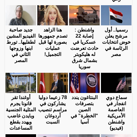
رسميا.. أول
واشنطن :
هنا الزاهد
جديد صاحبة
مرشح يعلن
إصابة 22
تصدم جمهورها
الفيديو المشين
خوض انتخابات
عسكريا في
بصورة لها قبل
لطفليها.. تورط
الرئاسة في
حادث تعرضت
عمليات
ابنها وزوجها
مصر
له هليكوبتر
التجميل!
الثاني في
بشمال شرق
المصر
سوريا
سماع دوي
البنتاغون يندد
78 زعيما دوليا
أوغندا تقر
انفجار في
بتصرفات
يشاركون في
قانونا يجرم
العاصمة
الصين
مراسم تنصيب
المثلية الجنسية
الأمريكية
"الخطرة" في
أردوغان
وبايدن غاضب
واشنطن
آسيا
السبت
ويهدد بقطع
(فيديو)
المساعدات