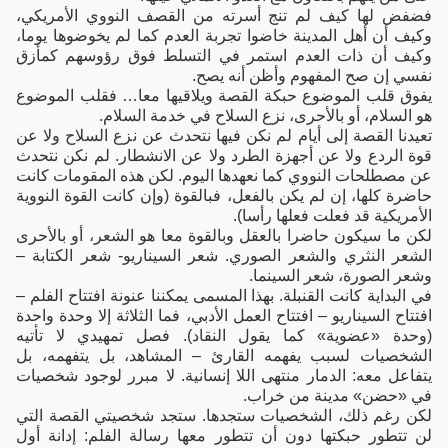
فضفض لها كيف لم تنج أسرته من القصف النووي الأمريكي،
وكيف أن أهل المدينة خاضوا تجربة العدم كما لم يخوضوها يوما،
وكيف أن ذات العدم استمر في التسلط فوق رؤوسهم كمأزق
نفسي إن صح المفهوم وأظن أنه يصح.
يفوق قلب الموضوع حبكة القصة ويلاقيها معا… فقلب الموضوع
هو السلام، أو بالأحرى، نزع السلاح في خدمة السلام.
تعيدنا القصة إلى أيام لم نكن فيها نتحدث عن نزع السلاح ولا عن
قوة الردع ولا عن أجهزة الطرد ولا عن الانشطار. لم نكن نتحدث
عن مصطلحات النووي كما نعهدها اليوم. لكن هذه المقومات كانت
حاضرة كلها، إن لم يكن بالفعل، فبالقوة (وإن كانت القوة النووية
الأمريكية قد فعلت فعلها رأسا).
لكن ما سيكون حاضرا بالعقل وبالقوة معا هو الشعر، أو بالأحرى
الشعر النثري والشعر الصوري. شعر السيناريو- شعر الكتابة –
وشعر الصورة، شعر السينما.
في البداية كانت القنبلة. بهذا المسمى يمكننا عنونة افتتاح الفلم –
افتتاح السيناريو – افتتاح العمل الأدبي، فما الثلاثة إلا وحدة واحدة
(وحدة «عضوية» كما يقول النقاد). فصل تمهيدي لا تأتيه
الشخصيات لسبب يفهمه القارئ – المشاهد، بل يتفهمه، بل
يتفاعل معه: الدمار منتهى اللا إنسانية. لا مبرر لوجود شخصيات
في «حضن» مدينة من خراب.
لكن رغم ذلك، الشخصيات ستجدها. ستجد شخصيتي القصة التي
لن تتطور حبكتها دون أن تتطور معها رسالة الفلم: إدانة أول