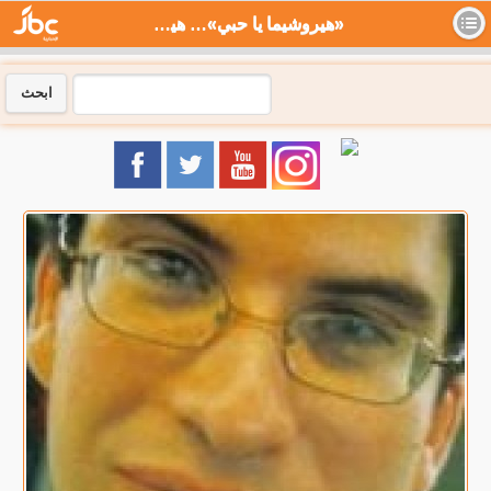
«هيروشيما يا حبي»… هيروشيما بصيغة أخرى - جي بي سي نيوز
ابحث