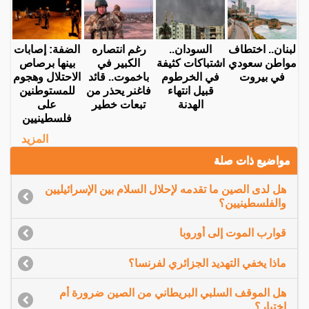
لبنان.. اختطاف
السودان..
رغم انتصاره
الضفة: إصابات
مواطن سعودي
اشتباكات كثيفة
الكبير في
بينها برصاص
في بيروت
في الخرطوم
باخموت.. قائد
الاحتلال وهجوم
قبيل انتهاء
فاغنر يحذر من
للمستوطنين
الهدنة
تبعات خطير
على
فلسطينيين
المزيد
مواضيع ذات صلة
هل لدى الصين ما تقدمه لإحلال السلام بين الإسرائيليين
والفلسطينيين؟
قوارب الموت إلى أوروبا
ماذا يخفي التهديد الجزائري لفرنسا؟
هل الموقف السلبي البريطاني من الصين ضرورة أم
اختيار؟