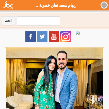
ريهام سعيد تعلن خطوبة حورية فرغلي و نزار الفارس .. بالفيديو - جي بي سي نيوز
ابحث