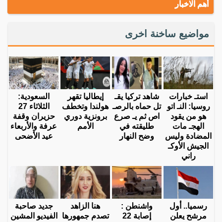
أهم الاخبار
مواضيع ساخنة اخرى
استـ خبارات
شاهد تركيا يقـ
إيطاليا تقهر
السعودية:
روسيا: النـ اتو
تل حماه بالرصـ
هولندا وتخطف
الثلاثاء 27
هو من يقود
اص ثم يـ صرع
برونزية دوري
حزيران وقفة
الهجـ مات
طليقته في
الأمم
عرفة والأربعاء
المضادة وليس
وضح النهار
عيد الأضحى
الجيش الأوكـ
راني
رسميا.. أول
واشنطن :
هنا الزاهد
جديد صاحبة
مرشح يعلن
إصابة 22
تصدم جمهورها
الفيديو المشين