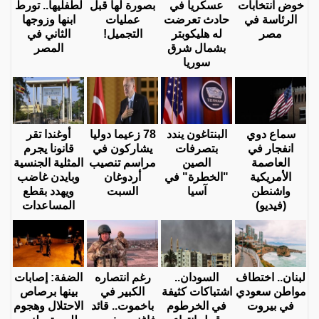
خوض انتخابات
عسكريا في
بصورة لها قبل
لطفليها.. تورط
الرئاسة في
حادث تعرضت
عمليات
ابنها وزوجها
مصر
له هليكوبتر
التجميل!
الثاني في
بشمال شرق
المصر
سوريا
سماع دوي
البنتاغون يندد
78 زعيما دوليا
أوغندا تقر
انفجار في
بتصرفات
يشاركون في
قانونا يجرم
العاصمة
الصين
مراسم تنصيب
المثلية الجنسية
الأمريكية
"الخطرة" في
أردوغان
وبايدن غاضب
واشنطن
آسيا
السبت
ويهدد بقطع
(فيديو)
المساعدات
لبنان.. اختطاف
السودان..
رغم انتصاره
الضفة: إصابات
مواطن سعودي
اشتباكات كثيفة
الكبير في
بينها برصاص
في بيروت
في الخرطوم
باخموت.. قائد
الاحتلال وهجوم