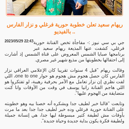
ريهام سعيد تعلن خطوبة حورية فرغلي و نزار الفارس
.. بالفيديو
2023/05/29 22:43
جي بي سي نيوز :- مفاجأة تخص الفنانة حورية
فرغلي، كشفت عنها المذيعة ريهام سعيد عبر
برنامجها صبايا الشمس المعروض على قناة الشمس إذ أشارت
إلى احتفالها بخطوبتها من مذيع شهير غير مصري.
وقالت ريهام "قبل 4 سنوات تقريبا كان الإعلامي العراقي نزار
الفارس كان حصل هجوم مش هجوم هو حوار one to one، اللي
لفت نظري إن نزار تعامل مع الأمر بحرفية رهيبة، لو تفتكروا هو
اللي هاجم الفنانة رانيا يوسف في وقت من الأوقات وانا كنت
متضايقة من الهجوم عليها".
وتابعت "قالنا خبر لطيف جدا وبشكره أنه خصنا بيه وهو خطوبته
على الفنانة حورية فرغلي وده خبر لطيف جدا جدا بعد ما مرت
بأوقات مش لطيفة كتير مبسوطة ليها جدا، هي إنسانة جميلة
ولطيفة فكرة يكون بداية جديدة وحياة جديدة".