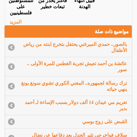
قبيل انتهاء
فاغنر يحذر من
للمستوطنين
الهدنة
تبعات خطير
على
فلسطينيين
المزيد
مواضيع ذات صلة
بالصور.. حمدي الميرغني يحتفل بتخرج ابنته من رياض
الأطفال
عائشة بن أحمد تعيش تجربة الغطس للمرة الأولى ..
صور
ترك رسالة لجمهوره.. المغني الكوري تشوي سونغ بونغ
ينهي حياته
تغريم مي عيدان 14 ألف دولار بسبب الإساءة لـ أحمد
بدير
القبض على زوج بوسي
سلاف فواخرجي تثير الجدل بعد دفاعها عن نضال