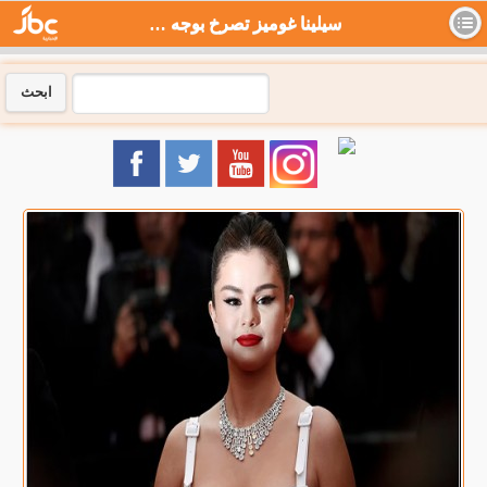
سيلينا غوميز تصرخ بوجه حارسها بسبب فعلته في حفل بيونسيه .. بالفيديو - جي بي سي نيوز
ابحث