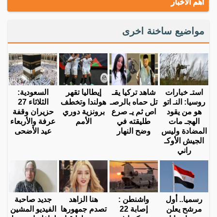
أهم الاخبار
مواضيع ساخنة اخرى
استـ خبارات
شاهد تركيا يقـ
إيطاليا تقهر
السعودية:
روسيا: النـ اتو
تل حماه بالرصـ
هولندا وتخطف
الثلاثاء 27
هو من يقود
اص ثم يـ صرع
برونزية دوري
حزيران وقفة
الهجـ مات
طليقته في
الأمم
عرفة والأربعاء
المضادة وليس
وضح النهار
عيد الأضحى
الجيش الأوكـ
راني
رسميا.. أول
واشنطن :
هنا الزاهد
جديد صاحبة
مرشح يعلن
إصابة 22
تصدم جمهورها
الفيديو المشين