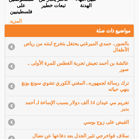
الهدنة
تبعات خطير
على
فلسطينيين
المزيد
مواضيع ذات صلة
بالصور.. حمدي الميرغني يحتفل بتخرج ابنته من رياض
الأطفال
عائشة بن أحمد تعيش تجربة الغطس للمرة الأولى ..
صور
ترك رسالة لجمهوره.. المغني الكوري تشوي سونغ بونغ
ينهي حياته
تغريم مي عيدان 14 ألف دولار بسبب الإساءة لـ أحمد
بدير
القبض على زوج بوسي
سلاف فواخرجي تثير الجدل بعد دفاعها عن نضال