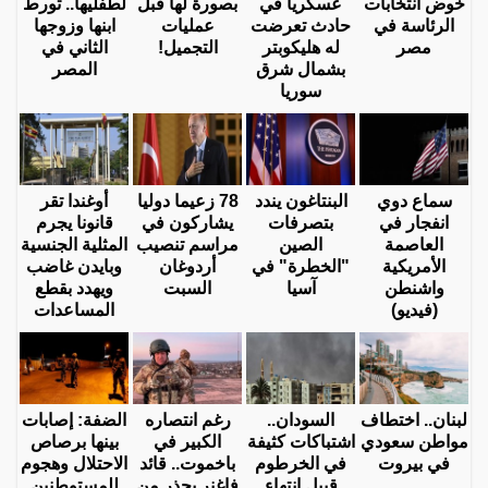
خوض انتخابات
عسكريا في
بصورة لها قبل
لطفليها.. تورط
الرئاسة في
حادث تعرضت
عمليات
ابنها وزوجها
مصر
له هليكوبتر
التجميل!
الثاني في
بشمال شرق
المصر
سوريا
سماع دوي
البنتاغون يندد
78 زعيما دوليا
أوغندا تقر
انفجار في
بتصرفات
يشاركون في
قانونا يجرم
العاصمة
الصين
مراسم تنصيب
المثلية الجنسية
الأمريكية
"الخطرة" في
أردوغان
وبايدن غاضب
واشنطن
آسيا
السبت
ويهدد بقطع
(فيديو)
المساعدات
لبنان.. اختطاف
السودان..
رغم انتصاره
الضفة: إصابات
مواطن سعودي
اشتباكات كثيفة
الكبير في
بينها برصاص
في بيروت
في الخرطوم
باخموت.. قائد
الاحتلال وهجوم
قبيل انتهاء
فاغنر يحذر من
للمستوطنين