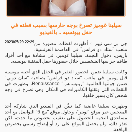
سيلينا غوميز تصرخ بوجه حارسها بسبب فعلته في
حفل بيونسيه .. بالفيديو
2023/05/29 22:29
جي بي سي نيوز :- أظهرت لقطات مصورة من
ملعب "ستاد دو فرانس" في العاصمة الفرنسية،
باريس، دخول النجمة، سيلينا غوميز، في مشادة مع أحد أفراد
طاقم حراسها الشخصيين خلال حضورها حفل المغنية بيونسيه.
وكانت سيلينا ضمن الحضور الغفير في الحفل الذي أحيته بيونسيه
قبل يومين في ملعب "ستاد دو فرانس" بضاحية "سان دوني"
ضمن جولتها العالمية "رينيسانس" Renaissance، وظهرت في
اللقطات التي وثقتها الكاميرات في المكان وهي تصرخ في وجه
شخص كان يسير خلفها.
وظهرت سيلينا غاضبة كما تبيَّن في الفيديو الذي شاركه أحد
المعجبين عبر موقع "تويتر"، وحاول موقع "بيج 6" التواصل مع أحد
مساعدي النجمة للحصول على تعقيب بخصوص ما حدث، لكن
تعذر ذلك، ولم يحصل الموقع على رد أو إيضاح رسمي بخصوص
الواقعة.