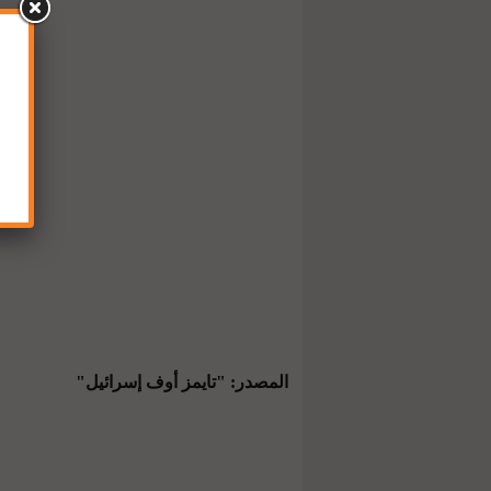
المصدر: "تايمز أوف إسرائيل"