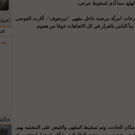
هلع، مما أدى لسقوط جرحى.
رخات امرأة مرتعبة داخل مقهى "ديزنغوف"، أثارت الفوضى
اختيا
دأ الناس بالفرار في كل الاتجاهات خوفا من هجوم.
أكث
حالة
كان الحادث، وتم تمشيط المقهى والقبض على المشتبه بهم.
و رؤية صرصور تحت الطاولات ما أثار فزعها، ليعتقد رواد