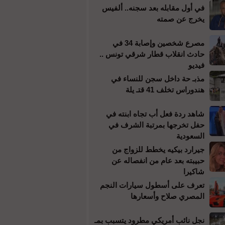
في أول مقابله بعد سجنه.. ألفيس
يخرج عن صمته
مصرع شخصين وإصابة 34 في
حادث انقلاب قطار شرقي تونس ..
فيديو
مذبـ حة داخل سجن للنساء في
هندوراس تخلف 41 قتـ يلة
شاهد ردة فعل أب تجاه ابنته في
حفل تخرجها بمرتبة الشرف في
السعودية
جيرارد بيكيه يخطط للزواج من
حبيبته بعد عام من انفصاله عن
شاكيرا
تعرف على أسطول سيارات النجم
المصري صلاح وأسعارها
نجل نائب أمريكي مطرود يتسبب بمـ