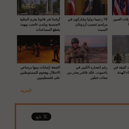
رفات الصين
78 زعيما دوليا يشاركون في
أوغندا تقر قانونا يجرم المثلية
مراسم تنصيب أردوغان
الجنسية وبايدن غاضب ويهدد
السبت
بقطع المساعدات
ت كثيفة في
رغم انتصاره الكبير في
الضفة: إصابات بينها برصاص
ء الهدنة
باخموت.. قائد فاغنر يحذر من
الاحتلال وهجوم للمستوطنين
تبعات خطير
على فلسطينيين
المزيد