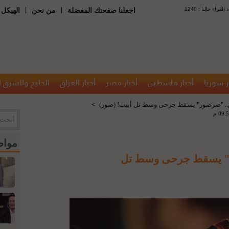
 : عدد القراء حاليا
|
|
اجعلنا صفحتك المفضلة
من نحن
الهيكل 
ر سوريا
أخبار فلسطين
أخبار مصر
أخبار العراق
الخليج والشرق 
.. "صرصور" يسقط جرحى وسط تل أبيب! (صور)
>
مواض
ر" يسقط جرحى وسط تل