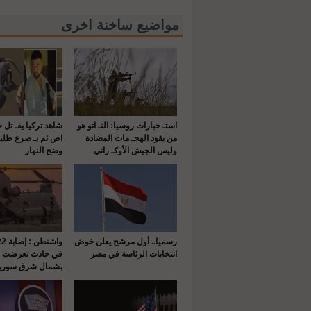
مواضيع ساخنة اخرى
استـ خبارات روسيا: النـ اتو هو
شاهد تركيا يقـ تل 
من يقود الهجـ مات المضادة
اص ثم يـ صرع طلي
وليس الجيش الأوكـ راني
وضح النهار
رسميا.. أول مرشح يعلن خوض
انتخابات الرئاسة في مصر
في حادث تعرضت له
بشمال شرق سوريا