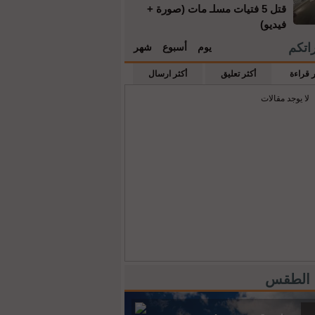
قتل 5 فتيات مسلـ مات (صورة +
فيديو)
راتكم
يوم
أسبوع
شهر
ر قراءة
أكثر تعليق
أكثر ارسال
لا يوجد مقالات
 الطقس