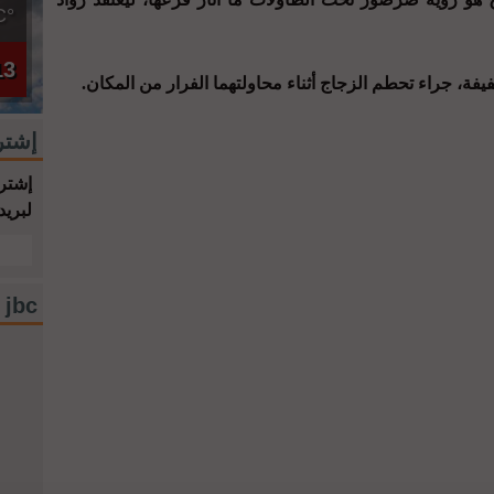
°C
13
، جراء تحطم الزجاج أثناء محاولتهما الفرار من المكان.
إشتر
إشترك
لبريد
jbc فيسبوك