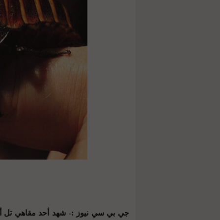
جي بي سي نيوز :- شهد أحد مقاهي تل أب