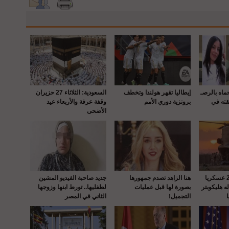
حماه بالرصـ
إيطاليا تقهر هولندا وتخطف
السعودية: الثلاثاء 27 حزيران
قته في
برونزية دوري الأمم
وقفة عرفة والأربعاء عيد
الأضحى
واشنطن : إصابة 22 عسكريا
هنا الزاهد تصدم جمهورها
جديد صاحبة الفيديو المشين
 هليكوبتر
بصورة لها قبل عمليات
لطفليها.. تورط ابنها وزوجها
التجميل!
الثاني في المصر