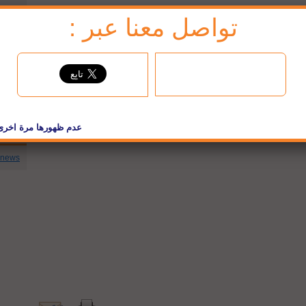
تواصل معنا عبر :
jbc تويتر
cnews