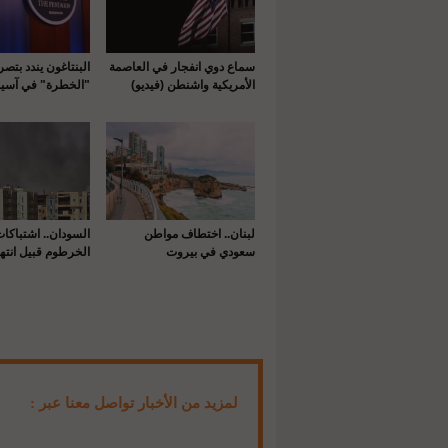
سماع دوي انفجار في العاصمة
البنتاغون يندد بتص
الأمريكية واشنطن (فيديو)
"الخطرة" في آسيا
لبنان.. اختطاف مواطن
السودان.. اشتباكا
سعودي في بيروت
الخرطوم قبيل انتها
لمزيد من الأخبار تواصل معنا عبر :