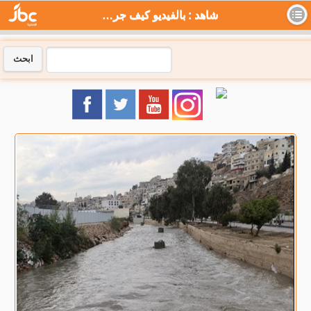
شاهد : بالفيديو كيف جرف السيل مركبات بالزرقاء - جي بي سي نيوز
ابحث