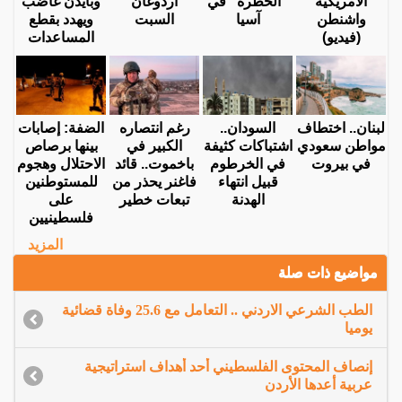
الأمريكية
"الخطرة" في
أردوغان
وبايدن غاضب
واشنطن
آسيا
السبت
ويهدد بقطع
(فيديو)
المساعدات
لبنان.. اختطاف
السودان..
رغم انتصاره
الضفة: إصابات
مواطن سعودي
اشتباكات كثيفة
الكبير في
بينها برصاص
في بيروت
في الخرطوم
باخموت.. قائد
الاحتلال وهجوم
قبيل انتهاء
فاغنر يحذر من
للمستوطنين
الهدنة
تبعات خطير
على
فلسطينيين
المزيد
مواضيع ذات صلة
الطب الشرعي الاردني .. التعامل مع 25.6 وفاة قضائية
يوميا
إنصاف المحتوى الفلسطيني أحد أهداف استراتيجية
عربية أعدها الأردن