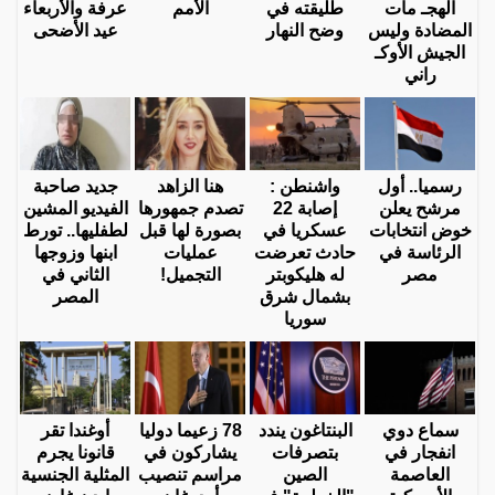
الهجـ مات
طليقته في
الأمم
عرفة والأربعاء
المضادة وليس
وضح النهار
عيد الأضحى
الجيش الأوكـ
راني
رسميا.. أول
واشنطن :
هنا الزاهد
جديد صاحبة
مرشح يعلن
إصابة 22
تصدم جمهورها
الفيديو المشين
خوض انتخابات
عسكريا في
بصورة لها قبل
لطفليها.. تورط
الرئاسة في
حادث تعرضت
عمليات
ابنها وزوجها
مصر
له هليكوبتر
التجميل!
الثاني في
بشمال شرق
المصر
سوريا
سماع دوي
البنتاغون يندد
78 زعيما دوليا
أوغندا تقر
انفجار في
بتصرفات
يشاركون في
قانونا يجرم
العاصمة
الصين
مراسم تنصيب
المثلية الجنسية