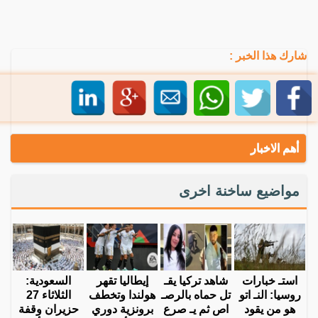
شارك هذا الخبر :
أهم الاخبار
مواضيع ساخنة اخرى
استـ خبارات
شاهد تركيا يقـ
إيطاليا تقهر
السعودية:
روسيا: النـ اتو
تل حماه بالرصـ
هولندا وتخطف
الثلاثاء 27
هو من يقود
اص ثم يـ صرع
برونزية دوري
حزيران وقفة