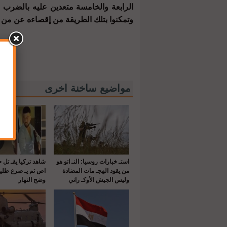
الرابعة والخامسة متعدين عليه بالضرب مح
وتمكنوا بتلك الطريقة من إقصاءه عن من ي
مواضيع ساخنة اخرى
استـ خبارات روسيا: النـ اتو هو
شاهد تركيا يقـ تل 
من يقود الهجـ مات المضادة
اص ثم يـ صرع طلي
وليس الجيش الأوكـ راني
وضح النهار