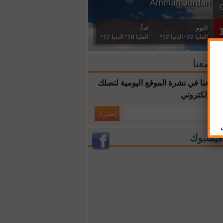
Amman,Jordan
اليوم
غداً
العليا 22° الدنيا 12°
العليا 18° الدنيا 12°
ك معنا
 معنا في نشرة الموقع اليومية لتصلك
ك الإلكتروني