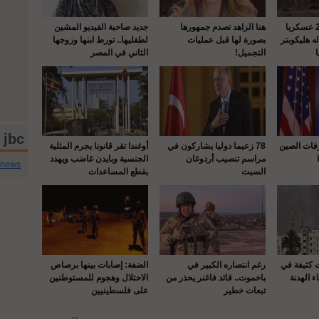
واشنطن : إصابة 22 عسكريا
هنا الزاهد تصدم جمهورها
جديد صاحبة الفيديو المشين
 هليكوبتر
بصورة لها قبل عمليات
لطفليها.. تورط ابنها وزوجها
التجميل!
الثاني في المصر
jbc تويتر
رفات الصين
78 زعيما دوليا يشاركون في
أوغندا تقر قانونا يجرم المثلية
مراسم تنصيب أردوغان
الجنسية وبايدن غاضب ويهدد
cnews
السبت
بقطع المساعدات
ت كثيفة في
رغم انتصاره الكبير في
الضفة: إصابات بينها برصاص
ء الهدنة
باخموت.. قائد فاغنر يحذر من
الاحتلال وهجوم للمستوطنين
تبعات خطير
على فلسطينيين