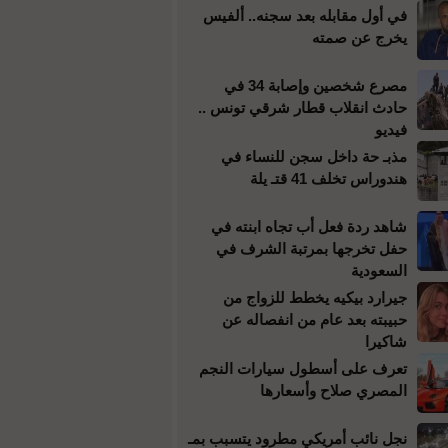
في أول مقابله بعد سجنه.. ألفيس
يخرج عن صمته
مصرع شخصين وإصابة 34 في
حادث انقلاب قطار شرقي تونس ..
فيديو
مذبـ حة داخل سجن للنساء في
هندوراس تخلف 41 قتـ يلة
شاهد ردة فعل أب تجاه ابنته في
حفل تخرجها بمرتبة الشرف في
السعودية
جيرارد بيكيه يخطط للزواج من
حبيبته بعد عام من انفصاله عن
شاكيرا
تعرف على أسطول سيارات النجم
المصري صلاح وأسعارها
نجل نائب أمريكي مطرود يتسبب بمـ