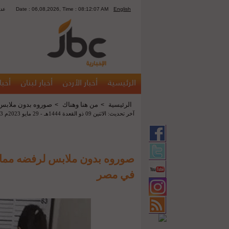
English
Date : 06,08,2026, Time : 08:12:07 AM
1273
الرئيسية
أخبار الأردن
أخبار لبنان
أخبا
الرئيسية
من هنا وهناك
صوروه بدون ملابس 
>
>
آخر تحديث: الاثنين 09 ذو القعدة 1444هـ - 29 مايو 2023م 06:03 م
صوروه بدون ملابس لرفضه ممارس
في مصر