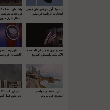
رسميا.. أول مرشح يعلن خوض
انتخابات الرئاسة في مصر
في حادث تعرضت له
بشمال شرق سوريا
سماع دوي انفجار في العاصمة
البنتاغون يندد بتص
الأمريكية واشنطن (فيديو)
"الخطرة" في آسيا
لبنان.. اختطاف مواطن
السودان.. اشتباكا
سعودي في بيروت
الخرطوم قبيل انتها