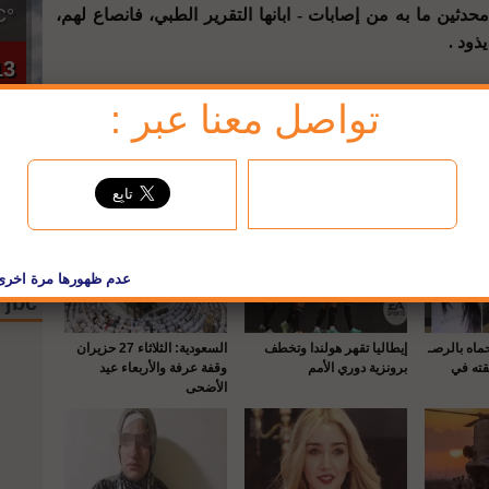
°C
دثين ما به من إصابات - ابانها التقرير الطبي، فانصاع لهم،
ذود .
13
تواصل معنا عبر :
إشتر
إشترك
لبريد
jbc فيسبوك
حماه بالرصـ
إيطاليا تقهر هولندا وتخطف
السعودية: الثلاثاء 27 حزيران
قته في
برونزية دوري الأمم
وقفة عرفة والأربعاء عيد
الأضحى