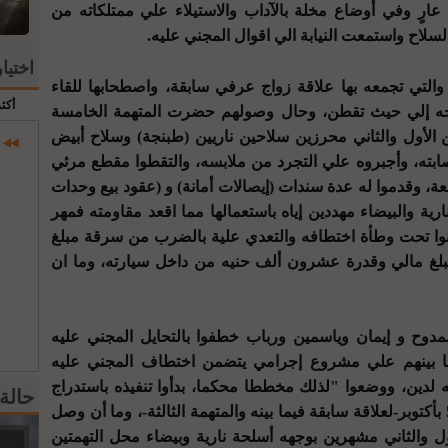
عارٍ وفي أوضاع مخلة بالآداب والاستيلاء علي ممتلكاته من
لسلاح واستمعت النيابة الي اقوال المجني عليه.
اختيا
ة والتي تجمعه بها علاقة زواج عرفي سابقة، واصطحابها للقاء
أكث
توجه إلي حيث تقطن، وحال وصولهم حضرت المتهمة الخامسة
ين الأول والثاني محرزين سلاحين ناريين (طبنجة) وسلاح أبيض
ابته، وأجبروه علي التجرد من ملابسه، والتقطوا مقطع مرئي
بعة، وقدموا له عدة سندات (إيصالات أمانة) و (عقود بيع وحدات
رية والبيضاء مهددين إياه باستعمالها مما اقعد مقاومته فمهر
كنوا تحت وطأة اختطافه والتعدي علية بالضرب من سرقة مبلغ
 مبلغ مالي وقدرة عشرون ألف حنيه من داخل سيارته، وما ان
ممدوح و إيمان وياسمين ورباب خطفوا بالتحايل المجني عليه
ما بينهم علي مشروع إجرامي يتضمن اختطاف المجني عليه
 لدين، ووضعوا "لذلك مخططا محكما، بدأوا تنفيذه باستدراج
حالة
الثالثة له إلى حيث تقطن الرابعة عمارة 5 بأكتوبر-لعلاقة سابقة فيما بينه والمتهمة الثالثة-، وما أن وصل
ل والثاني مشهرين بوجهه أسلحة نارية وبيضاء محل التهمتين