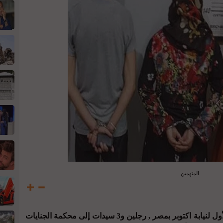
المتهمين
جي بي سي نيوز :- أحال المحامي العام الأول لنيابة اكتوبر بمصر , رجلين و3 سيدات إلى محكمة الجنايات