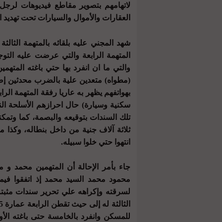
لاتهامهم بتصوير مقاطع فيديوهات لرجل 
العقارات والأموال والسيارات تحت تهديد ا
شهد المجني عليه بلقائه بالمتهمة الثالث
المتهمة الرابعة والتي عرضت عليه ال
والتي ما ان انفرد بها حتي باغته المتهم
(مطواه) متعدين علية بالضرب محدثين إص
بهواتفهم يظهر به عاريا رفقة المتهمة الرا
سكنية وسيارة) حال احرازهم الأسلحة النا
تلك السندات بتوقيعه والبصمة، كما وتم
ثلاثة آلاف جنية من داخل بنطاله، وكذا
انتهوا حتي خلوا سبيله.
جاء بأمر الإحالة أن المتهمين محمد و 
محمود محمد السيد محمد إذ اتفقوا في
لسرقته وإكراهه علي تحرير سندات مثبته
للمسكن وانفرد بالخامسة حتى باغته الأو