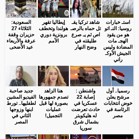
استـ خبارات
شاهد تركيا يقـ
إيطاليا تقهر
السعودية:
روسيا: النـ اتو
تل حماه بالرصـ
هولندا وتخطف
الثلاثاء 27
هو من يقود
اص ثم يـ صرع
برونزية دوري
حزيران وقفة
الهجـ مات
طليقته في
الأمم
عرفة والأربعاء
المضادة وليس
وضح النهار
عيد الأضحى
الجيش الأوكـ
راني
رسميا.. أول
واشنطن :
هنا الزاهد
جديد صاحبة
مرشح يعلن
إصابة 22
تصدم جمهورها
الفيديو المشين
خوض انتخابات
عسكريا في
بصورة لها قبل
لطفليها.. تورط
الرئاسة في
حادث تعرضت
عمليات
ابنها وزوجها
مصر
له هليكوبتر
التجميل!
الثاني في
بشمال شرق
المصر
سوريا