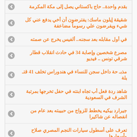
بقدم واحدة.. حاج باكستاني يصل إلى مكة المكرمة
شقيقة إيلون ماسك: يفترضون أن أخي يدفع عني كل
شيء ويفرضون علي رسوماً مضاعفة
في أول مقابله بعد سجنه.. ألفيس يخرج عن صمته
مصرع شخصين وإصابة 34 في حادث انقلاب قطار
شرقي تونس .. فيديو
مذبـ حة داخل سجن للنساء في هندوراس تخلف 41 قتـ
يلة
شاهد ردة فعل أب تجاه ابنته في حفل تخرجها بمرتبة
الشرف في السعودية
جيرارد بيكيه يخطط للزواج من حبيبته بعد عام من
انفصاله عن شاكيرا
تعرف على أسطول سيارات النجم المصري صلاح
وأسعارها