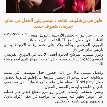
ظهر في برشلونة.. شاهد : ميسي يثير الجدل في سان
جيرمان بتصرف جديد
2023/05/29 17:27
جي بي سي نيوز :- تجاهل الأرجنتيني ليونيل ميسي
التواجد في حفل “ليغ 1” الخاص بتوزيع جوائز
الدوري الفرنسي، وكأنه يؤكد على عدم رغبته الارتباط بنادي
باريس سان جيرمان.
وقرر ميسي، المرشح لجائزة أفضل لاعب في الدوري الفرنسي
لموسم 2022-23، عدم حضور حفل توزيع الجوائز الذي أقيم مساء
الأحد.
وفضل ميسي بدلا من ذلك حضور حفل موسيقى في مدينة
برشلونة، حيث سافر الأرجنتيني سريعا إلى إقليم كتالونيا لحضور
حفل “Cold play” المقام على ملعب “مونتجويك” الذي يستضيف
نادي برشلونة بداية من الموسم المقبل.
ونشر الصحفي الإسباني جيرارد روميرو مقطع فيديو عبر حسابه
على “تويتر” يظهر فيه ميسي أثناء تواجده في حفل “كولد بلاي”،
والجمهور يهتف باسم الأرجنتيني.