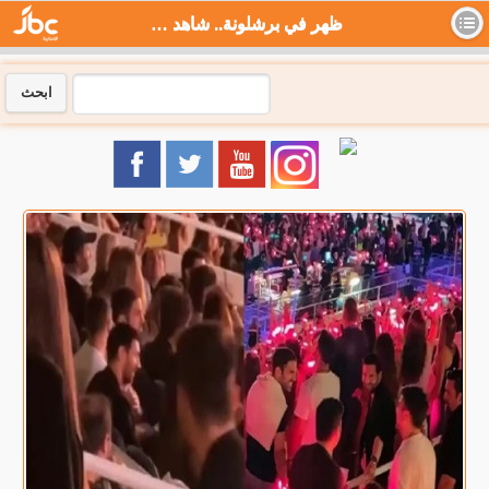
ظهر في برشلونة.. شاهد : ميسي يثير الجدل في سان جيرمان بتصرف جديد - جي بي سي نيوز
ابحث