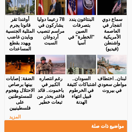
سماع دوي
البنتاغون يندد
78 زعيما دوليا
أوغندا تقر
انفجار في
بتصرفات
يشاركون في
قانونا يجرم
العاصمة
الصين
مراسم تنصيب
المثلية الجنسية
الأمريكية
"الخطرة" في
أردوغان
وبايدن غاضب
واشنطن
آسيا
السبت
ويهدد بقطع
(فيديو)
المساعدات
لبنان.. اختطاف
السودان..
رغم انتصاره
الضفة: إصابات
مواطن سعودي
اشتباكات كثيفة
الكبير في
بينها برصاص
في بيروت
في الخرطوم
باخموت.. قائد
الاحتلال وهجوم
قبيل انتهاء
فاغنر يحذر من
للمستوطنين
الهدنة
تبعات خطير
على
فلسطينيين
المزيد
مواضيع ذات صلة