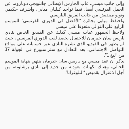
وإلى جانب ميسي، غاب الحارس الإيطالي جانلويجي دوناروما عن
الحفل الفرنسي أيضا، فيما تواجد كيليان مبابي، وأشرف حكيمي
ونونو مينديش من جانب الفريق الباريسي.
واحتفظ مبابي بجائزة “الأفضل في الدوري الفرنسي” للموسم
الرابع على التوالي متفوقا على ميسي.
ولاحظ الجمهور غياب ميسي كذلك عن الفيديو الخاص بنادي
باريس سان جيرمان للاحتفال بحصد لقب الدوري الفرنسي، حيث
لم يظهر في الفيديو الذي نشره النادي عبر حساباته على مواقع
التواصل الاجتماعي، بعد التعادل مع ستراسبورغ في الجولة 37
من “ليغ 1”.
يذكر أن عقد ميسي مع باريس سان جيرمان ينتهي بنهاية الموسم
الحالي، وهناك تكهنات بعودته من جديد إلى نادي برشلونة، من
أجل الاعتزال بقميص “البلوغرانا”.