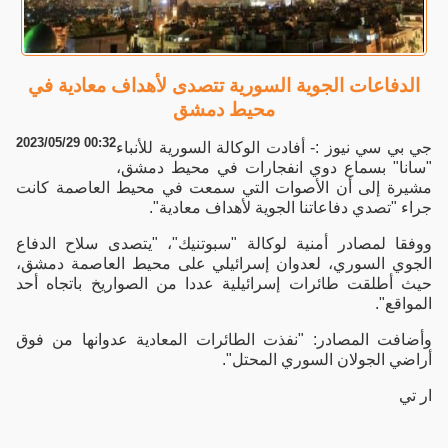
الدفاعات الجوية السورية تتصدى لأهداف معادية في
محيط دمشق
2023/05/29 00:32
جي بي سي نيوز :- أفادت الوكالة السورية للأنباء
"سانا" بسماع دوي انفجارات في محيط دمشق،
مشيرة إلى أن الأصوات التي سمعت في محيط العاصمة كانت
جراء "تصدي دفاعاتنا الجوية لأهداف معادية".
ووفقا لمصادر أمنية لوكالة "سبوتنيك"، "يتصدى سلاح الدفاع
الجوي السوري، لعدوان إسرائيلي على محيط العاصمة دمشق،
حيث أطلقت طائرات إسرائيلية عددا من الصواريخ باتجاه أحد
المواقع".
وأضافت المصادر: "نفذت الطائرات المعادية عدوانها من فوق
أراضي الجولان السوري المحتل".
ار تي