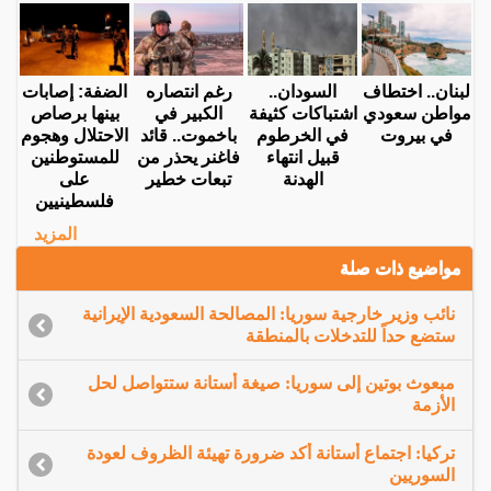
لبنان.. اختطاف
السودان..
رغم انتصاره
الضفة: إصابات
مواطن سعودي
اشتباكات كثيفة
الكبير في
بينها برصاص
في بيروت
في الخرطوم
باخموت.. قائد
الاحتلال وهجوم
قبيل انتهاء
فاغنر يحذر من
للمستوطنين
الهدنة
تبعات خطير
على
فلسطينيين
المزيد
مواضيع ذات صلة
نائب وزير خارجية سوريا: المصالحة السعودية الإيرانية
ستضع حداً للتدخلات بالمنطقة
مبعوث بوتين إلى سوريا: صيغة أستانة ستتواصل لحل
الأزمة
تركيا: اجتماع أستانة أكد ضرورة تهيئة الظروف لعودة
السوريين