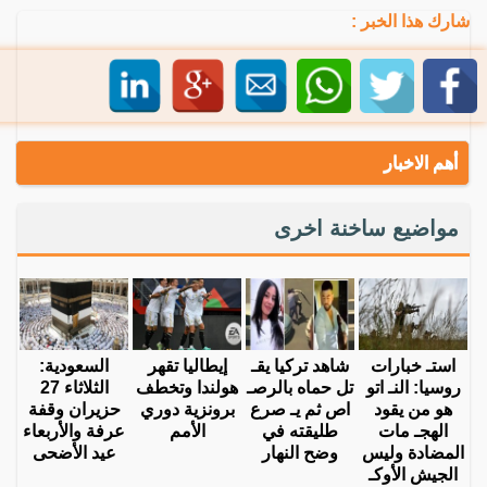
شارك هذا الخبر :
أهم الاخبار
مواضيع ساخنة اخرى
استـ خبارات
شاهد تركيا يقـ
إيطاليا تقهر
السعودية:
روسيا: النـ اتو
تل حماه بالرصـ
هولندا وتخطف
الثلاثاء 27
هو من يقود
اص ثم يـ صرع
برونزية دوري
حزيران وقفة
الهجـ مات
طليقته في
الأمم
عرفة والأربعاء
المضادة وليس
وضح النهار
عيد الأضحى
الجيش الأوكـ