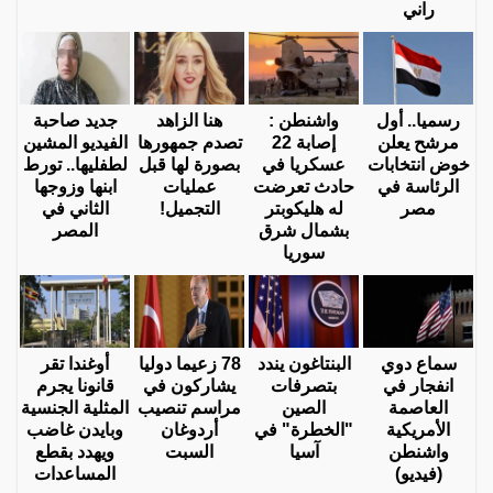
راني
رسميا.. أول
واشنطن :
هنا الزاهد
جديد صاحبة
مرشح يعلن
إصابة 22
تصدم جمهورها
الفيديو المشين
خوض انتخابات
عسكريا في
بصورة لها قبل
لطفليها.. تورط
الرئاسة في
حادث تعرضت
عمليات
ابنها وزوجها
مصر
له هليكوبتر
التجميل!
الثاني في
بشمال شرق
المصر
سوريا
سماع دوي
البنتاغون يندد
78 زعيما دوليا
أوغندا تقر
انفجار في
بتصرفات
يشاركون في
قانونا يجرم
العاصمة
الصين
مراسم تنصيب
المثلية الجنسية
الأمريكية
"الخطرة" في
أردوغان
وبايدن غاضب
واشنطن
آسيا
السبت
ويهدد بقطع
(فيديو)
المساعدات