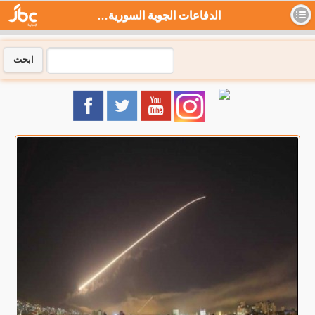
الدفاعات الجوية السورية تتصدى لأهداف معادية في محيط دمشق - جي بي سي نيوز
ابحث