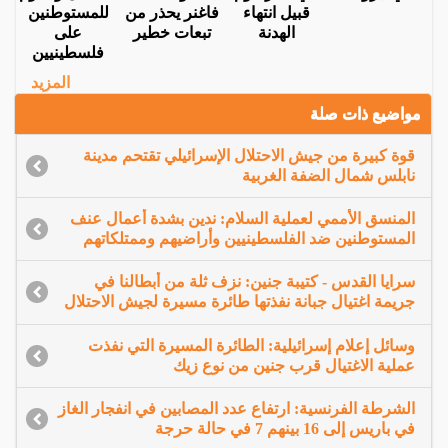
قبيل انتهاء
فاغنر يحذر من
للمستوطنين
الهدنة
تبعات خطير
على
فلسطينيين
المزيد
مواضيع ذات صلة
قوة كبيرة من جيش الاحتلال الإسرائيلي تقتحم مدينة
نابلس شمال الضفة الغربية
المنسق الأممي لعملية السلام: ندين بشدة أعمال عنف
المستوطنين ضد الفلسطينيين وأراضيهم وممتلكاتهم
سرايا القدس - كتيبة جنين: نزف ثلة من أبطالنا في
جريمة اغتيال جبانة نفذتها طائرة مسيرة لجيش الاحتلال
وسائل إعلام إسرائيلية: الطائرة المسيرة التي نفذت
عملية الاغتيال قرب جنين من نوع زيك
الشرطة الفرنسية: ارتفاع عدد المصابين في انفجار الغاز
في باريس إلى 16 بينهم 7 في حالة حرجة