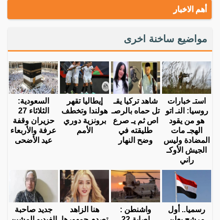
أهم الاخبار
مواضيع ساخنة اخرى
استـ خبارات
شاهد تركيا يقـ
إيطاليا تقهر
السعودية:
روسيا: النـ اتو
تل حماه بالرصـ
هولندا وتخطف
الثلاثاء 27
هو من يقود
اص ثم يـ صرع
برونزية دوري
حزيران وقفة
الهجـ مات
طليقته في
الأمم
عرفة والأربعاء
المضادة وليس
وضح النهار
عيد الأضحى
الجيش الأوكـ
راني
رسميا.. أول
واشنطن :
هنا الزاهد
جديد صاحبة
مرشح يعلن
إصابة 22
تصدم جمهورها
الفيديو المشين