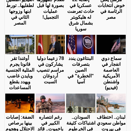
خوض انتخابات
عسكريا في
بصورة لها قبل
لطفليها.. تورط
الرئاسة في
حادث تعرضت
عمليات
ابنها وزوجها
مصر
له هليكوبتر
التجميل!
الثاني في
بشمال شرق
المصر
سوريا
سماع دوي
البنتاغون يندد
78 زعيما دوليا
أوغندا تقر
انفجار في
بتصرفات
يشاركون في
قانونا يجرم
العاصمة
الصين
مراسم تنصيب
المثلية الجنسية
الأمريكية
"الخطرة" في
أردوغان
وبايدن غاضب
واشنطن
آسيا
السبت
ويهدد بقطع
(فيديو)
المساعدات
لبنان.. اختطاف
السودان..
رغم انتصاره
الضفة: إصابات
مواطن سعودي
اشتباكات كثيفة
الكبير في
بينها برصاص
في بيروت
في الخرطوم
باخموت.. قائد
الاحتلال وهجوم